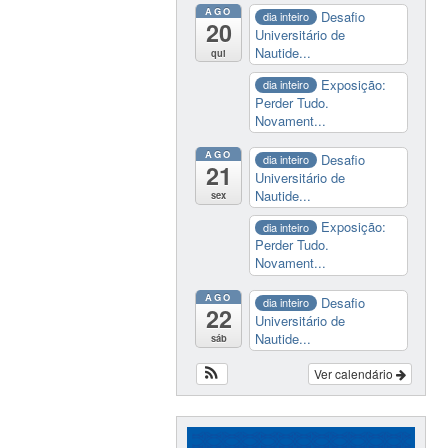
AGO
Desafio
dia inteiro
20
Universitário de
Nautide...
qui
Exposição:
dia inteiro
Perder Tudo.
Novament...
AGO
Desafio
dia inteiro
21
Universitário de
Nautide...
sex
Exposição:
dia inteiro
Perder Tudo.
Novament...
AGO
Desafio
dia inteiro
22
Universitário de
Nautide...
sáb
Ver calendário