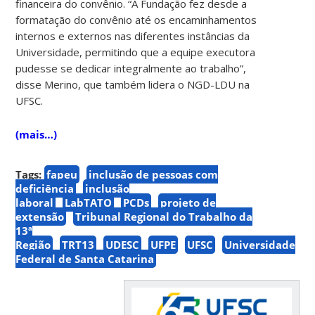
financeira do convênio. “A Fundação fez desde a
formatação do convênio até os encaminhamentos
internos e externos nas diferentes instâncias da
Universidade, permitindo que a equipe executora
pudesse se dedicar integralmente ao trabalho”,
disse Merino, que também lidera o NGD-LDU na
UFSC.
(mais…)
Tags:
fapeu
inclusão de pessoas com
deficiência
inclusão
laboral
LabTATO
PCDs
projeto de
extensão
Tribunal Regional do Trabalho da
13ª
Região
TRT13
UDESC
UFPE
UFSC
Universidade
Federal de Santa Catarina