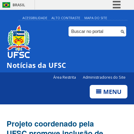
BRASIL
Simplifique!
ACESSIBILIDADE
ALTO CONTRASTE
MAPA DO SITE
Comunica BR
Participe
Acesso à informação
Legislação
Notícias da UFSC
Canais
Área Restrita
Administradores do Site
MENU
Projeto coordenado pela
UFSC promove inclusão de