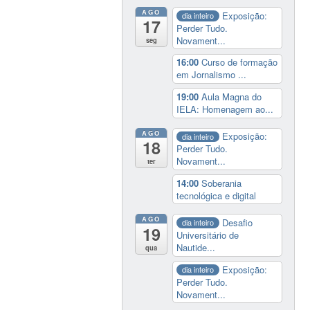
AGO
Exposição:
dia inteiro
17
Perder Tudo.
Novament...
seg
16:00
Curso de formação
em Jornalismo ...
19:00
Aula Magna do
IELA: Homenagem ao...
AGO
Exposição:
dia inteiro
18
Perder Tudo.
Novament...
ter
14:00
Soberania
tecnológica e digital
AGO
Desafio
dia inteiro
19
Universitário de
Nautide...
qua
Exposição:
dia inteiro
Perder Tudo.
Novament...