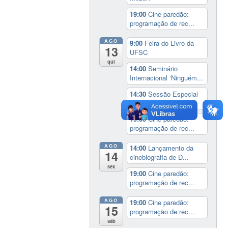
19:00
Cine paredão:
programação de rec...
AGO
9:00
Feira do Livro da
13
UFSC
qui
14:00
Seminário
Internacional ‘Ninguém...
14:30
Sessão Especial
do Conselho Esta...
19:00
Cine paredão:
programação de rec...
AGO
14:00
Lançamento da
14
cinebiografia de D...
sex
19:00
Cine paredão:
programação de rec...
AGO
19:00
Cine paredão:
15
programação de rec...
sáb