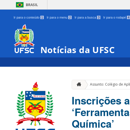
BRASIL
Ir para o conteúdo
1
Ir para o menu
2
Ir para a busca
3
Ir para o rodapé
4
Notícias da UFSC
Assunto: Colégio de Apl
Inscrições 
‘Ferramenta
Química’