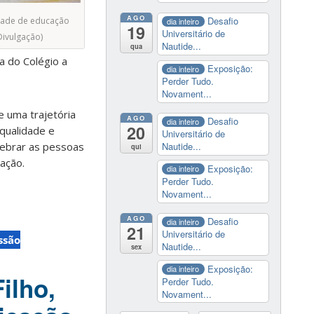
AGO
Desafio
idade de educação
dia inteiro
19
Universitário de
Divulgação)
Nautide...
qua
a do Colégio a
Exposição:
dia inteiro
Perder Tudo.
Novament...
 uma trajetória
AGO
Desafio
dia inteiro
20
qualidade e
Universitário de
lebrar as pessoas
Nautide...
qui
cação.
Exposição:
dia inteiro
Perder Tudo.
Novament...
AGO
Desafio
dia inteiro
21
Universitário de
ssão
Nautide...
sex
Exposição:
dia inteiro
ilho,
Perder Tudo.
Novament...