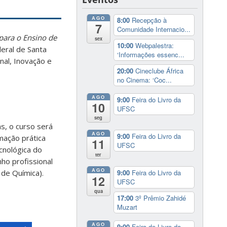
AGO
8:00
Recepção à
7
Comunidade Internacio...
para o Ensino de
sex
10:00
Webpalestra:
eral de Santa
‘Informações essenc...
al, Inovação e
20:00
Cineclube África
no Cinema: ‘Coc...
AGO
9:00
Feira do Livro da
10
UFSC
seg
s, o curso será
AGO
9:00
Feira do Livro da
mação prática
11
UFSC
cnológica do
ter
ho profissional
AGO
 de Química).
9:00
Feira do Livro da
12
UFSC
qua
17:00
3º Prêmio Zahidé
Muzart
AGO
9:00
Feira do Livro da