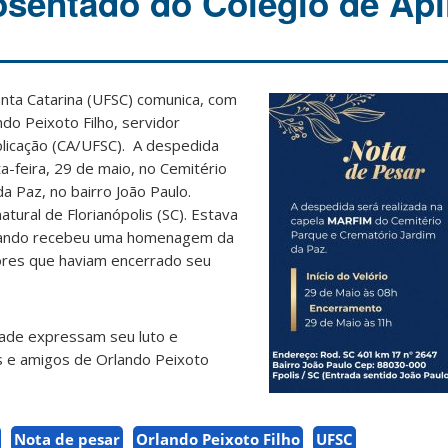
osentado do Colégio de Apl
anta Catarina (UFSC) comunica, com
do Peixoto Filho, servidor
licação (CA/UFSC). A despedida
-feira, 29 de maio, no Cemitério
a Paz, no bairro João Paulo.
atural de Florianópolis (SC). Estava
uando recebeu uma homenagem da
ores que haviam encerrado seu
ade expressam seu luto e
es e amigos de Orlando Peixoto
Nota de pesar
Orlando Peixoto Filho
UFSC