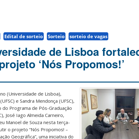
Edital de sorteio
Sorteio
sorteio de vagas
ersidade de Lisboa fortal
 projeto ‘Nós Propomos!’
no (Universidade de Lisboa),
 (UFSC) e Sandra Mendonça (UFSC),
o do Programa de Pós-Graduação
 José Iago Almeida Carneiro,
neu Manoel de Souza nesta terça-
cutir o projeto “Nós Propomos! –
ação Geográfica”, uma iniciativa do