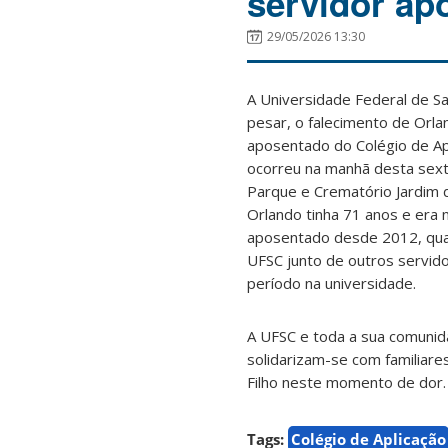
servidor ap
29/05/2026 13:30
A Universidade Federal de S
pesar, o falecimento de Orlan
aposentado do Colégio de Ap
ocorreu na manhã desta sexta
Parque e Crematório Jardim d
Orlando tinha 71 anos e era n
aposentado desde 2012, q
UFSC junto de outros servid
período na universidade.
A UFSC e toda a sua comunid
solidarizam-se com familiar
Filho neste momento de dor.
Tags:
Colégio de Aplicação