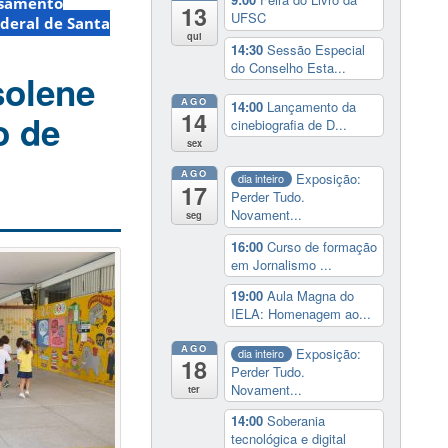
nsamento
13
UFSC
deral de Santa
qui
14:30
Sessão Especial
do Conselho Esta...
solene
AGO
14:00
Lançamento da
14
o de
cinebiografia de D...
sex
AGO
Exposição:
dia inteiro
17
Perder Tudo.
Novament...
seg
16:00
Curso de formação
em Jornalismo ...
19:00
Aula Magna do
IELA: Homenagem ao...
AGO
Exposição:
dia inteiro
18
Perder Tudo.
Novament...
ter
14:00
Soberania
tecnológica e digital