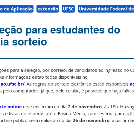
io de Aplicação
extensão
UFSC
Universidade Federal de
leção para estudantes do
ia sorteio
ições para a seleção, por sorteio, de candidatos ao ingresso no C
. As informações estão todas disponíveis no
cao.ufsc.br/
. As regras do sorteio eletrônico estão disponíveis
a
s pelo computador, já que, pelo celular, é possível que haja falhas
te online
e se encerram no dia
7 de novembro
, às 18h. Há va
ais e listas de esperas até o Ensino Médio, com reserva para açõ
rteio público será realizado no dia
26 de novembro
, a partir d