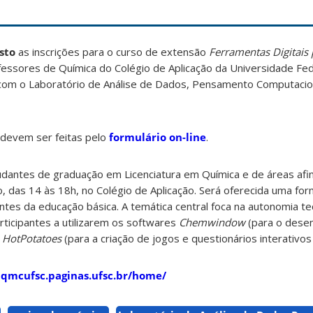
sto
as inscrições para o curso de extensão
Ferramentas Digitais 
fessores de Química do Colégio de Aplicação da Universidade Fed
 com o Laboratório de Análise de Dados, Pensamento Computacion
e devem ser feitas pelo
formulário on-line
.
dantes de graduação em Licenciatura em Química e de áreas afin
o, das 14 às 18h, no Colégio de Aplicação. Será oferecida uma for
entes da educação básica. A temática central foca na autonomia te
rticipantes a utilizarem os softwares
Chemwindow
(para o desen
e
HotPotatoes
(para a criação de jogos e questionários interativos
aqmcufsc.paginas.ufsc.br/home/