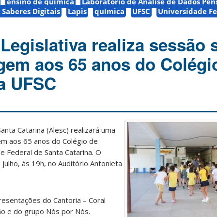
ensino de química
Laboratório de Análise de Dados Pe
Saberes Digitais
Lapis
química
UFSC
Universidade Fe
Legislativa realiza sessão 
em aos 65 anos do Colégi
da UFSC
anta Catarina (Alesc) realizará uma
m aos 65 anos do Colégio de
de Federal de Santa Catarina. O
julho, às 19h, no Auditório Antonieta
resentações do Cantoria – Coral
ção e do grupo Nós por Nós.