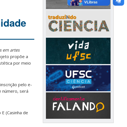
nidade
as em artes
rojeto propõe a
stética por meio
inscrição pelo e-
e número, será
o E (Casinha de