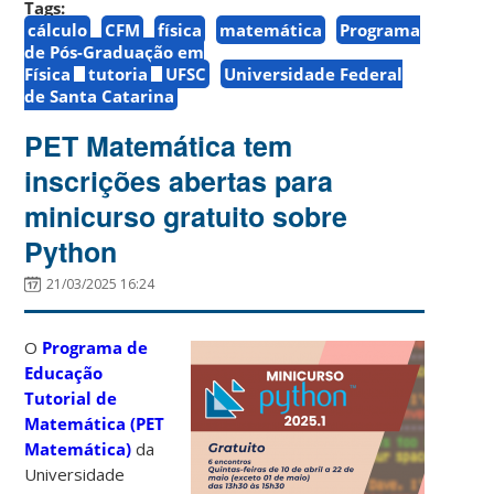
Tags:
cálculo
CFM
física
matemática
Programa
de Pós-Graduação em
Física
tutoria
UFSC
Universidade Federal
de Santa Catarina
PET Matemática tem
inscrições abertas para
minicurso gratuito sobre
Python
21/03/2025 16:24
O
Programa de
Educação
Tutorial de
Matemática (PET
Matemática)
da
Universidade