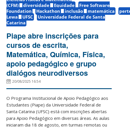
(CFM)
diversidade
Equidade
Free Software
Foundation
Hackathon
inclusão
matemática
pert
Lewa
UFSC
Universidade Federal de Santa
Catarina
Piape abre inscrições para
cursos de escrita,
Matemática, Química, Física,
apoio pedagógico e grupo
dialógos neurodiversos
20/08/2025 16:54
O Programa Institucional de Apoio Pedagógico aos
Estudantes (Piape) da Universidade Federal de
Santa Catarina (UFSC) está com inscrições abertas
para Apoio Pedagógico em diversas áreas. As aulas
iniciaram dia 18 de agosto, em turmas remotas ou