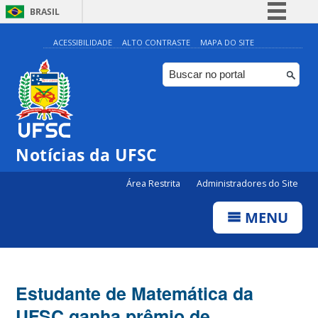
BRASIL
Simplifique!
ACESSIBILIDADE
ALTO CONTRASTE
MAPA DO SITE
Comunica BR
Participe
Acesso à informação
Legislação
Notícias da UFSC
Canais
Área Restrita
Administradores do Site
MENU
Estudante de Matemática da
UFSC ganha prêmio de