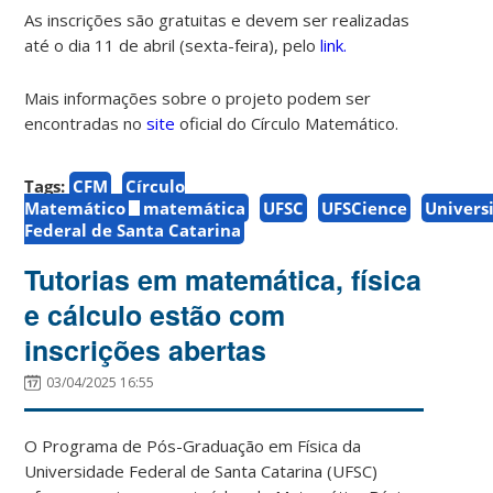
As inscrições são gratuitas e devem ser realizadas
até o dia 11 de abril (sexta-feira), pelo
link
.
Mais informações sobre o projeto podem ser
encontradas no
site
oficial do Círculo Matemático.
Tags:
CFM
Círculo
Matemático
matemática
UFSC
UFSCience
Univers
Federal de Santa Catarina
Tutorias em matemática, física
e cálculo estão com
inscrições abertas
03/04/2025 16:55
O Programa de Pós-Graduação em Física da
Universidade Federal de Santa Catarina (UFSC)