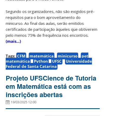
Segundo os organizadores, não são exigidos pré-
requisitos para o bom aproveitamento do
minicurso. Ao final das aulas, serão emitidos
certificados de participação àqueles que obtiverem
pelo menos 75% de frequência nos encontros.
(mais…)
Tags:
CFM
matemática
minicurso
pet
matemática
Python
UFSC
Universidade
Federal de Santa Catarina
Projeto UFSCience de Tutoria
em Matemática está com as
inscrições abertas
19/03/2025 12:00