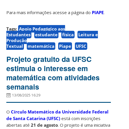
Para mais informações acesse a página do
PIAPE
.
Tags:
Apoio Pedagógico aos
Estudantes
estudante
física
Leitura e
Produção
Textual
matemática
Piape
UFSC
Projeto gratuito da UFSC
estimula o interesse em
matemática com atividades
semanais
13/08/2025 16:29
O
Círculo Matemático da Universidade Federal
de Santa Catarina (UFSC)
está com inscrições
abertas até
21 de agosto
. O projeto é uma iniciativa