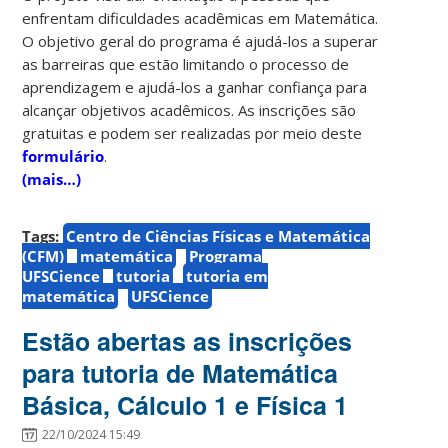
enfrentam dificuldades acadêmicas em Matemática.
O objetivo geral do programa é ajudá-los a superar
as barreiras que estão limitando o processo de
aprendizagem e ajudá-los a ganhar confiança para
alcançar objetivos acadêmicos. As inscrições são
gratuitas e podem ser realizadas por meio deste
formulário
.
(mais…)
Tags:
Centro de Ciências Físicas e Matemática
(CFM)
matemática
Programa
UFSCience
tutoria
tutoria em
matemática
UFSCience
Estão abertas as inscrições
para tutoria de Matemática
Básica, Cálculo 1 e Física 1
22/10/2024 15:49