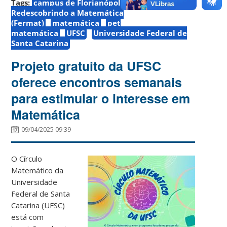
Tags:
campus de Florianópolis
evento
Feira
Redescobrindo a Matemática
(Fermat)
matemática
pet
matemática
UFSC
Universidade Federal de
Santa Catarina
Projeto gratuito da UFSC
oferece encontros semanais
para estimular o interesse em
Matemática
09/04/2025 09:39
O Círculo
Matemático da
Universidade
Federal de Santa
Catarina (UFSC)
está com