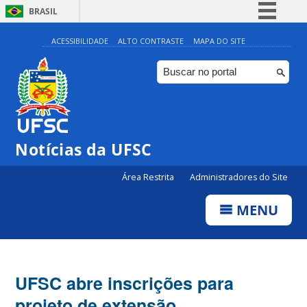
BRASIL
Simplifique!
ACESSIBILIDADE
ALTO CONTRASTE
MAPA DO SITE
Comunica BR
Participe
Acesso à informação
Legislação
Notícias da UFSC
Canais
Área Restrita
Administradores do Site
MENU
UFSC abre inscrições para
projeto de extensão