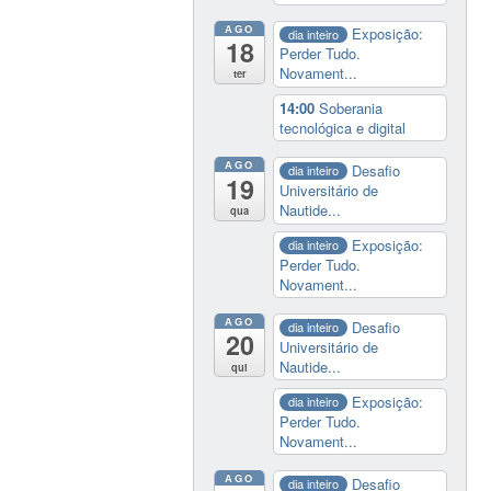
AGO
Exposição:
dia inteiro
18
Perder Tudo.
Novament...
ter
14:00
Soberania
tecnológica e digital
AGO
Desafio
dia inteiro
19
Universitário de
Nautide...
qua
Exposição:
dia inteiro
Perder Tudo.
Novament...
AGO
Desafio
dia inteiro
20
Universitário de
Nautide...
qui
Exposição:
dia inteiro
Perder Tudo.
Novament...
AGO
Desafio
dia inteiro