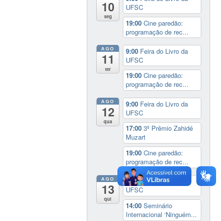
10
UFSC
seg
19:00
Cine paredão:
programação de rec...
AGO
9:00
Feira do Livro da
11
UFSC
ter
19:00
Cine paredão:
programação de rec...
AGO
9:00
Feira do Livro da
12
UFSC
qua
17:00
3º Prêmio Zahidé
Muzart
19:00
Cine paredão:
programação de rec...
AGO
9:00
Feira do Livro da
13
UFSC
qui
14:00
Seminário
Internacional ‘Ninguém...