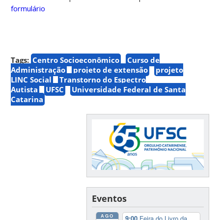
formulário
Tags:
Centro Socioeconômico
Curso de
Administração
projeto de extensão
projeto
LINC Social
Transtorno do Espectro
Autista
UFSC
Universidade Federal de Santa
Catarina
Eventos
AGO
9:00
Feira do Livro da