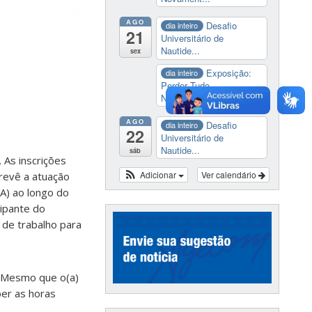
AGO
Desafio
dia inteiro
21
Universitário de
Nautide...
sex
Exposição:
dia inteiro
Perder Tudo.
Novament...
AGO
Desafio
dia inteiro
22
Universitário de
Nautide...
sáb
 As inscrições
Adicionar
Ver calendário
prevê a atuação
A) ao longo do
ipante do
 de trabalho para
. Mesmo que o(a)
er as horas