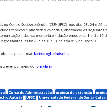
al, no Centro Socioeconômico (CSE/UFSC) nos dias 23, 24 e 26 d
nteúdos teóricos e atividades vivenciais, abordando os seguintes 
comunicação inclusiva, mentoria e inclusão emocional.
No dia 10 
s ingressantes, às 8h20 e às 18h30, na sala 012 do Bloco B.
obtidas pelo e-mail:
karina.roglio@ufsc.br
.
nscrever por meio do
formulário
ico
Curso de Administração
projeto de extensão
proje
ctro Autista
UFSC
Universidade Federal de Santa Catar