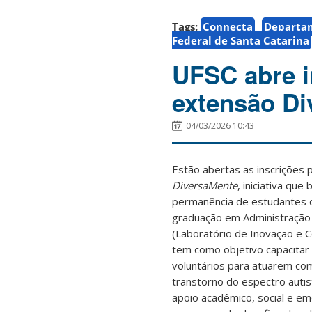
Tags:
Connecta
Departam
Federal de Santa Catarina
UFSC abre i
extensão Di
04/03/2026 10:43
Estão abertas as inscrições 
DiversaMente
, iniciativa que
permanência de estudantes c
graduação em Administração
(Laboratório de Inovação e C
tem como objetivo capacita
voluntários para atuarem c
transtorno do espectro autis
apoio acadêmico, social e emo