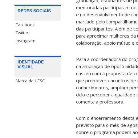
graduação, estudantes de pó
mentoradas participaram de e
REDES SOCIAIS
e no desenvolvimento de com
marcado pelo compartilhamen
Facebook
das participantes. Além de c
Twitter
para aproximar mulheres da 
Instagram
colaboração, apoio mútuo e 
Para a coordenadora do prog
IDENTIDADE
na ampliação de oportunidade
VISUAL
nasceu com a proposta de cr
que promover encontros de 
Marca da UFSC
conhecimentos, ampliam pers
ciclo e perceber a qualidad
comenta a professora.
Com o encerramento desta e
previsto para o mês de agos
sobre o programa podem acess