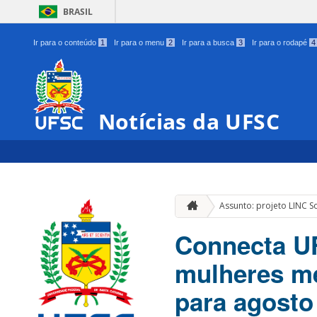
BRASIL
Ir para o conteúdo
1
Ir para o menu
2
Ir para a busca
3
Ir para o rodapé
4
Notícias da UFSC
Assunto: projeto LINC So
Connecta UF
mulheres me
para agosto