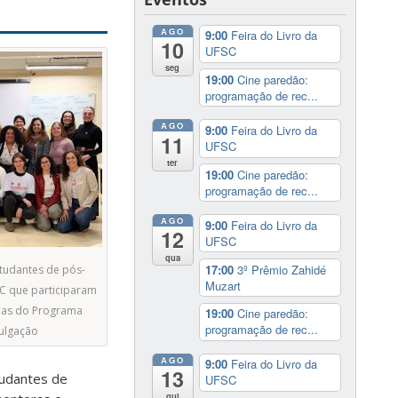
AGO
9:00
Feira do Livro da
10
UFSC
seg
19:00
Cine paredão:
programação de rec...
AGO
9:00
Feira do Livro da
11
UFSC
ter
19:00
Cine paredão:
programação de rec...
AGO
9:00
Feira do Livro da
12
UFSC
qua
17:00
3º Prêmio Zahidé
tudantes de pós-
Muzart
C que participaram
rias do Programa
19:00
Cine paredão:
programação de rec...
vulgação
AGO
9:00
Feira do Livro da
13
tudantes de
UFSC
qui