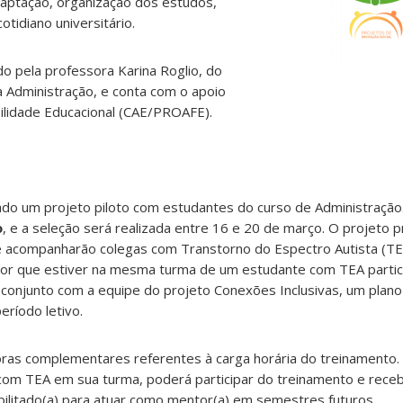
aptação, organização dos estudos,
otidiano universitário.
 pela professora Karina Roglio, do
 Administração, e conta com o apoio
ilidade Educacional (CAE/PROAFE).
do um projeto piloto com estudantes do curso de Administração.
o
, e a seleção será realizada entre 16 e 20 de março. O projeto 
 acompanharão colegas com Transtorno do Espectro Autista (TE
or que estiver na mesma turma de um estudante com TEA partic
conjunto com a equipe do projeto Conexões Inclusivas, um plano
eríodo letivo.
 horas complementares referentes à carga horária do treinamento
com TEA em sua turma, poderá participar do treinamento e receb
bilitado(a) para atuar como mentor(a) em semestres futuros.