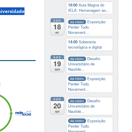
19:00
Aula Magna do
IELA: Homenagem ao...
iversidade
AGO
Exposição:
dia inteiro
18
Perder Tudo.
Novament...
ter
14:00
Soberania
tecnológica e digital
AGO
Desafio
dia inteiro
19
Universitário de
Nautide...
qua
Exposição:
dia inteiro
Perder Tudo.
Novament...
AGO
Desafio
dia inteiro
20
Universitário de
Nautide...
qui
Exposição:
dia inteiro
Perder Tudo.
Novament...