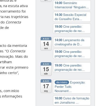
mentoras e
14:00
Seminário
, na escuta ativa
Internacional ‘Ninguém...
ncerramento foi
14:30
Sessão Especial
a nas trajetórias
do Conselho Esta...
 do
Connecta
19:00
Cine paredão:
ede de
programação de rec...
AGO
14:00
Lançamento da
14
cinebiografia de D...
acto da mentoria
sex
as.
“O
Connecta
19:00
Cine paredão:
programação de rec...
inovação. Mais do
rtilham
AGO
19:00
Cine paredão:
rar este primeiro
15
programação de rec...
inho certo”,
sáb
AGO
Exposição:
dia inteiro
17
Perder Tudo.
, com início
Novament...
seg
s informações
16:00
Curso de formação
em Jornalismo ...