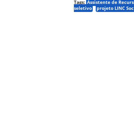
Tags:
Assistente de Recur
seletivo
projeto LINC Soc