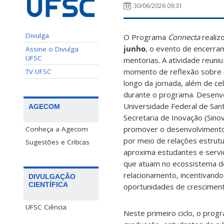
30/06/2026 09:31
Divulga
O Programa
Connecta
realizo
junho
, o evento de encerram
Assine o Divulga
UFSC
mentorias. A atividade reun
momento de reflexão sobre 
TV UFSC
longo da jornada, além de ce
durante o programa.
Desenvo
Universidade Federal de Sant
AGECOM
Secretaria de Inovação (Sino
promover o desenvolvimento 
Conheça a Agecom
por meio de relações estrutur
Sugestões e Críticas
aproxima estudantes e servi
que atuam no ecossistema de
relacionamento, incentivando
DIVULGAÇÃO
CIENTÍFICA
oportunidades de cresciment
UFSC Ciência
Neste primeiro ciclo, o prog