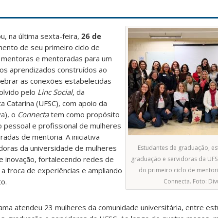
u, na última sexta-feira,
26 de
ento de seu primeiro ciclo de
iu mentoras e mentoradas para um
os aprendizados construídos ao
lebrar as conexões estabelecidas
lvido pelo
Linc Social
, da
a Catarina (UFSC), com apoio da
va), o
Connecta
tem como propósito
pessoal e profissional de mulheres
adas de mentoria. A iniciativa
doras da universidade de mulheres
Estudantes de graduação, es
 inovação, fortalecendo redes de
graduação e servidoras da UFS
 a troca de experiências e ampliando
do primeiro ciclo de mento
o.
Connecta. Foto: Di
rama atendeu 23 mulheres da comunidade universitária, entre es