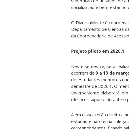
superação de desafios de ad
socialização e bem-estar no c
O DiversaMente é coordenado
Departamento de Ciências da
da Coordenadoria de Acessib
Projeto piloto em 2026.1
Neste semestre, será realiza
ocorrem de
9 a 13 de març
de estudantes mentores que
semestre de 2026.1. O ment
DiversaMente elaborará, em 
oferecer suporte durante o p
Além disso, terão direito a
estudante não tenha colega 
correspondentes, ficando ha