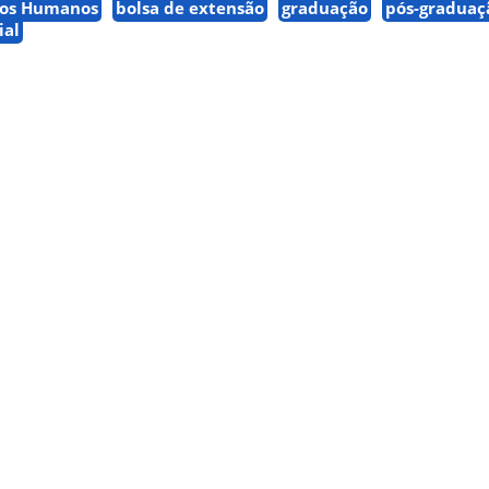
sos Humanos
bolsa de extensão
graduação
pós-graduaç
ial