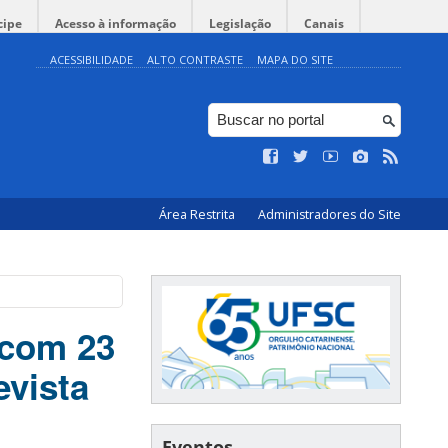
cipe
Acesso à informação
Legislação
Canais
ACESSIBILIDADE
ALTO CONTRASTE
MAPA DO SITE
Área Restrita
Administradores do Site
 com 23
evista
Eventos