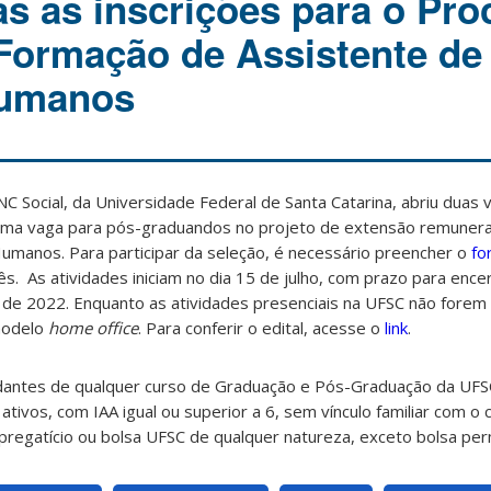
as as inscrições para o Pr
 Formação de Assistente de
Humanos
C Social, da Universidade Federal de Santa Catarina, abriu duas 
uma vaga para pós-graduandos no projeto de extensão remuner
umanos. Para participar da seleção, é necessário preencher o
fo
s. As atividades iniciam no dia 15 de julho, com prazo para enc
o de 2022. Enquanto as atividades presenciais na UFSC não forem
modelo
home office
. Para conferir o edital, acesse o
link
.
dantes de qualquer curso de Graduação e Pós-Graduação da UFS
ativos, com IAA igual ou superior a 6, sem vínculo familiar com o
regatício ou bolsa UFSC de qualquer natureza, exceto bolsa pe