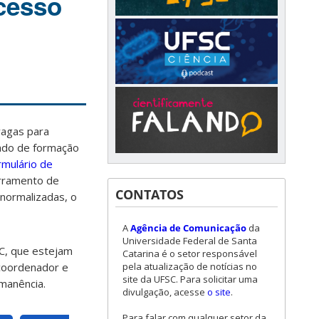
ocesso
vagas para
ado de formação
rmulário de
erramento de
CONTATOS
 normalizadas, o
A
Agência de Comunicação
da
Universidade Federal de Santa
C, que estejam
Catarina é o setor responsável
pela atualização de notícias no
 coordenador e
site da UFSC. Para solicitar uma
rmanência.
divulgação, acesse
o site
.
Para falar com qualquer setor da