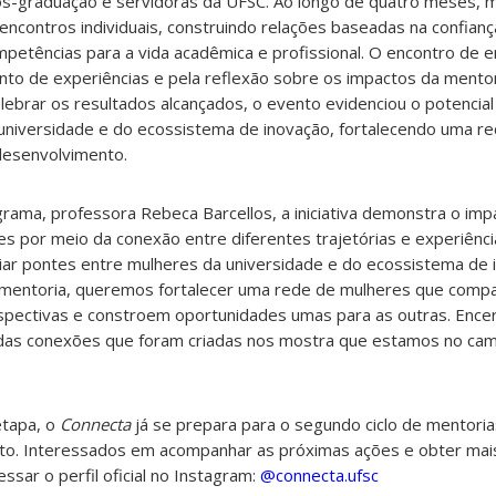
s-graduação e servidoras da UFSC. Ao longo de quatro meses, 
ncontros individuais, construindo relações baseadas na confiança
petências para a vida acadêmica e profissional.
O encontro de e
to de experiências e pela reflexão sobre os impactos da mentori
elebrar os resultados alcançados, o evento evidenciou o potencial
universidade e do ecossistema de inovação, fortalecendo uma r
desenvolvimento.
rama, professora Rebeca Barcellos, a iniciativa demonstra o imp
s por meio da conexão entre diferentes trajetórias e experiênci
iar pontes entre mulheres da universidade e do ecossistema de 
mentoria, queremos fortalecer uma rede de mulheres que compa
pectivas e constroem oportunidades umas para as outras. Encer
e das conexões que foram criadas nos mostra que estamos no cam
tapa, o
Connecta
já se prepara para o segundo ciclo de mentorias
to. Interessados em acompanhar as próximas ações e obter mai
ar o perfil oficial no Instagram:
@connecta.ufsc