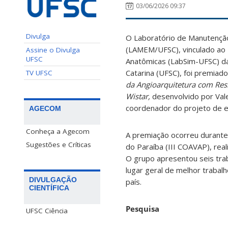
03/06/2026 09:37
Divulga
O Laboratório de Manutençã
(LAMEM/UFSC), vinculado ao 
Assine o Divulga
UFSC
Anatômicas (LabSim-UFSC) da
Catarina (UFSC), foi premiado
TV UFSC
da Angioarquitetura com Resi
Wistar,
desenvolvido por Vale
coordenador do projeto de 
AGECOM
Conheça a Agecom
A premiação ocorreu durante
Sugestões e Críticas
do Paraíba (III COAVAP), real
O grupo apresentou seis traba
lugar geral de melhor trabal
DIVULGAÇÃO
país.
CIENTÍFICA
Pesquisa
UFSC Ciência