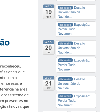
AGO
Desafio
dia inteiro
19
Universitário de
Nautide...
qua
Exposição:
dia inteiro
Perder Tudo.
Novament...
ção
AGO
Desafio
dia inteiro
20
Universitário de
Nautide...
qui
Exposição:
dia inteiro
Perder Tudo.
 reconheceu,
Novament...
ofissionais que
nial com a
AGO
Desafio
dia inteiro
21
s, empresas e
Universitário de
Nautide...
sex
ferência na área
o ecossistema de
Exposição:
dia inteiro
Perder Tudo.
ram presentes no
Novament...
ão (Sinova), que