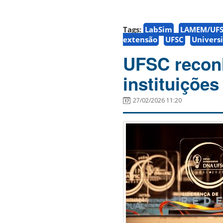
Tags:
LabSim
LAMEM/UF
extensão
UFSC
Univers
UFSC recon
instituiçõe
27/02/2026 11:20