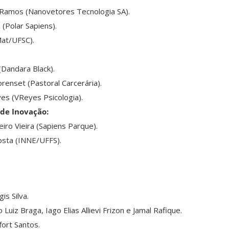
i Ramos (Nanovetores Tecnologia SA).
(Polar Sapiens).
Mat/UFSC).
(Dandara Black).
orenset (Pastoral Carcerária).
es (VReyes Psicologia).
 de Inovação:
iro Vieira (Sapiens Parque).
sta (INNE/UFFS).
is Silva.
Luiz Braga, Iago Elias Allievi Frizon e Jamal Rafique.
fort Santos.