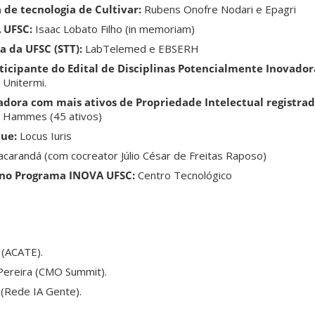
 de tecnologia de Cultivar:
Rubens Onofre Nodari e Epagri
 UFSC:
Isaac Lobato Filho (in memoriam)
a da UFSC (STT):
LabTelemed e EBSERH
ticipante do Edital de Disciplinas Potencialmente Inovador
 Unitermi.
adora com mais ativos de Propriedade Intelectual registrad
le Hammes (45 ativos)
ue:
Locus Iuris
acarandá (com cocreator Júlio César de Freitas Raposo)
 no Programa INOVA UFSC:
Centro Tecnológico
 (ACATE).
Pereira (CMO Summit).
e (Rede IA Gente).