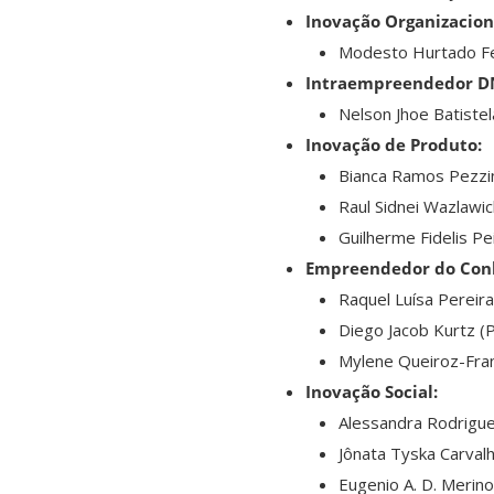
Inovação Organizacion
Modesto Hurtado Fe
Intraempreendedor D
Nelson Jhoe Batistel
Inovação de Produto:
Bianca Ramos Pezzin
Raul Sidnei Wazlawi
Guilherme Fidelis Pe
Empreendedor do Con
Raquel Luísa Pereira
Diego Jacob Kurtz (
Mylene Queiroz-Fra
Inovação Social:
Alessandra Rodrigu
Jônata Tyska Carvalh
Eugenio A. D. Merino