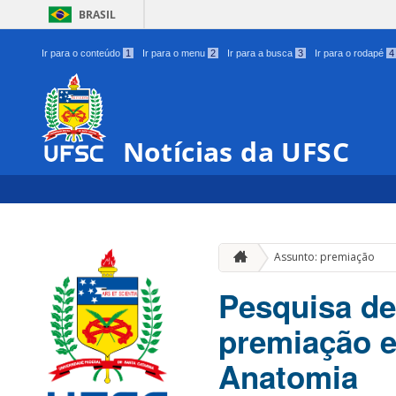
BRASIL
Ir para o conteúdo
1
Ir para o menu
2
Ir para a busca
3
Ir para o rodapé
4
Notícias da UFSC
Assunto: premiação
Pesquisa de
premiação e
Anatomia