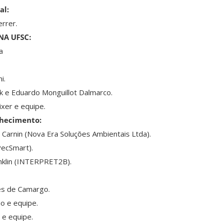
al:
rrer.
NA UFSC:
a
i.
ck e Eduardo Monguillot Dalmarco.
ixer e equipe.
hecimento:
 Carnin (Nova Era Soluções Ambientais Ltda).
PecSmart).
nklin (INTERPRET2B).
es de Camargo.
o e equipe.
 e equipe.