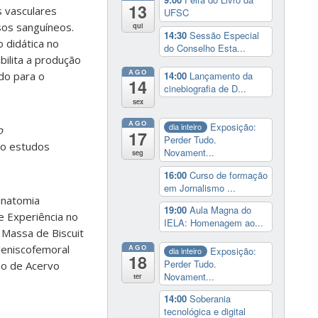
13
s vasculares
UFSC
sos sanguíneos.
qui
14:30
Sessão Especial
o didática no
do Conselho Esta...
bilita a produção
AGO
14:00
Lançamento da
do para o
14
cinebiografia de D...
sex
AGO
Exposição:
dia inteiro
o
17
Perder Tudo.
co estudos
Novament...
seg
16:00
Curso de formação
em Jornalismo ...
anatomia
19:00
Aula Magna do
 Experiência no
IELA: Homenagem ao...
 Massa de Biscuit
AGO
Meniscofemoral
Exposição:
dia inteiro
18
Perder Tudo.
ão de Acervo
Novament...
ter
14:00
Soberania
tecnológica e digital