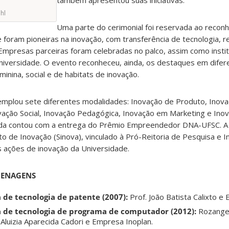
também apresentou suas iniciativas.
hl
Uma parte do cerimonial foi reservada ao recon
oram pioneiras na inovação, com transferência de tecnologia, r
 Empresas parceiras foram celebradas no palco, assim como insti
niversidade. O evento reconheceu, ainda, os destaques em difer
inina, social e de habitats de inovação.
emplou sete diferentes modalidades: Inovação de Produto, Inov
ovação Social, Inovação Pedagógica, Inovação em Marketing e In
nda contou com a entrega do Prêmio Empreendedor DNA-UFSC. A 
 de Inovação (Sinova), vinculado à Pró-Reitoria de Pesquisa e 
s ações de inovação da Universidade.
MENAGENS
 de tecnologia de patente (2007):
Prof. João Batista Calixto e
a de tecnologia de programa de computador (2012):
Rozangel
 Aluizia Aparecida Cadori e Empresa Inoplan.