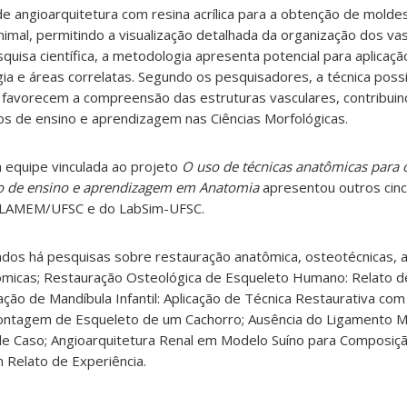
 de angioarquitetura com resina acrílica para a obtenção de molde
imal, permitindo a visualização detalhada da organização dos va
quisa científica, a metodologia apresenta potencial para aplicaçã
ia e áreas correlatas. Segundo os pesquisadores, a técnica possi
 favorecem a compreensão das estruturas vasculares, contribuin
 de ensino e aprendizagem nas Ciências Morfológicas.
 equipe vinculada ao projeto
O uso de técnicas anatômicas para 
o de ensino e aprendizagem em Anatomia
apresentou outros cin
o LAMEM/UFSC e do LabSim-UFSC.
ados há pesquisas sobre restauração anatômica, osteotécnicas, 
micas; Restauração Osteológica de Esqueleto Humano: Relato de
ção de Mandíbula Infantil: Aplicação de Técnica Restaurativa com
Montagem de Esqueleto de um Cachorro; Ausência do Ligamento 
 de Caso; Angioarquitetura Renal em Modelo Suíno para Composiç
 Relato de Experiência.