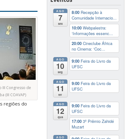
AGO
8:00
Recepção à
7
Comunidade Internacio...
sex
10:00
Webpalestra:
‘Informações essenc...
20:00
Cineclube África
no Cinema: ‘Coc...
AGO
9:00
Feira do Livro da
10
UFSC
seg
AGO
9:00
Feira do Livro da
11
III Congresso de
UFSC
ba (III COAVAP)
ter
es regiões do
AGO
9:00
Feira do Livro da
12
UFSC
qua
17:00
3º Prêmio Zahidé
Muzart
AGO
9:00
Feira do Livro da