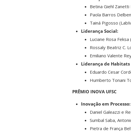
Betina Giehl Zanett
Paola Barros Delben 
Tainá Pigosso (Lab
Liderança Social:
Luciane Rosa Feksa 
Rossaly Beatriz C. L
Emiliano Valente Rey
Liderança de Habitats
Eduardo Cesar Corde
Humberto Tonani To
PRÊMIO INOVA UFSC
Inovação em Processo:
Daniel Galeazzi e Reg
Sumbal Saba, Antonio 
Pietra de França Bel