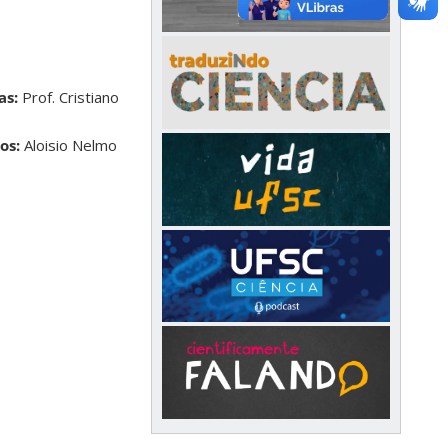
as:
Prof. Cristiano
os:
Aloisio Nelmo