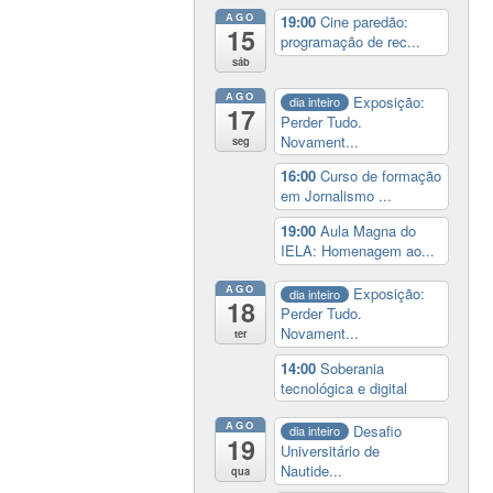
AGO
19:00
Cine paredão:
15
programação de rec...
sáb
AGO
Exposição:
dia inteiro
17
Perder Tudo.
Novament...
seg
16:00
Curso de formação
em Jornalismo ...
19:00
Aula Magna do
IELA: Homenagem ao...
AGO
Exposição:
dia inteiro
18
Perder Tudo.
Novament...
ter
14:00
Soberania
tecnológica e digital
AGO
Desafio
dia inteiro
19
Universitário de
Nautide...
qua