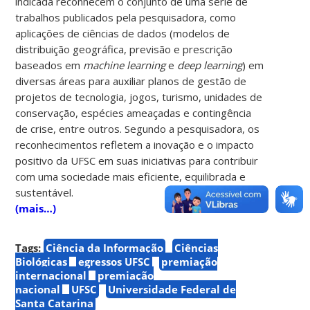
indicada reconhecem o conjunto de uma série de
trabalhos publicados pela pesquisadora, como
aplicações de ciências de dados (modelos de
distribuição geográfica, previsão e prescrição
baseados em
machine learning
e
deep learning
) em
diversas áreas para auxiliar planos de gestão de
projetos de tecnologia, jogos, turismo, unidades de
conservação, espécies ameaçadas e contingência
de crise, entre outros. Segundo a pesquisadora, os
reconhecimentos refletem a inovação e o impacto
positivo da UFSC em suas iniciativas para contribuir
com uma sociedade mais eficiente, equilibrada e
sustentável.
(mais…)
Tags:
Ciência da Informação
Ciências
Biológicas
egressos UFSC
premiação
internacional
premiação
nacional
UFSC
Universidade Federal de
Santa Catarina