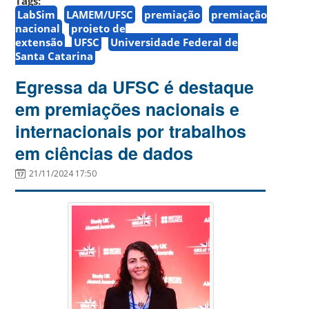
Tags:
LabSim
LAMEM/UFSC
premiação
premiação
nacional
projeto de
extensão
UFSC
Universidade Federal de
Santa Catarina
Egressa da UFSC é destaque
em premiações nacionais e
internacionais por trabalhos
em ciências de dados
21/11/2024 17:50