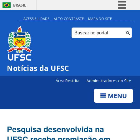
BRASIL
Simplifique!
ACESSIBILIDADE
ALTO CONTRASTE
MAPA DO SITE
Comunica BR
Participe
Acesso à informação
Legislação
Notícias da UFSC
Canais
Área Restrita
Administradores do Site
MENU
Pesquisa desenvolvida na
UFSC recebe premiação em