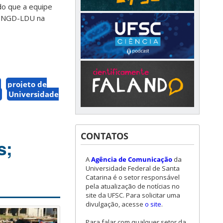
do que a equipe
 o NGD-LDU na
projeto de
C
Universidade
CONTATOS
s;
A
Agência de Comunicação
da
Universidade Federal de Santa
Catarina é o setor responsável
pela atualização de notícias no
site da UFSC. Para solicitar uma
divulgação, acesse
o site
.
Para falar com qualquer setor da