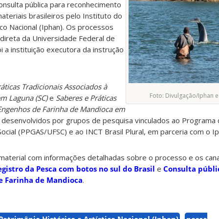
nsulta pública para reconhecimento
ateriais brasileiros pelo Instituto do
ico Nacional (Iphan). Os processos
direta da Universidade Federal de
i a instituição executora da instrução
áticas Tradicionais Associados à
Foto:
Divulgação/
Iphan 
em Laguna (SC)
e
Saberes e Práticas
 Engenhos de Farinha de Mandioca em
desenvolvidos por grupos de pesquisa vinculados ao Programa 
cial (PPGAS/UFSC) e ao INCT Brasil Plural, em parceria com o Ip
 material com informações detalhadas sobre o processo e os cana
egistro da Pesca com botos no sul do Brasil
e
Consulta públi
de Farinha de Mandioca
.