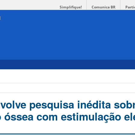
Simplifique!
Comunica BR
Parti
olve pesquisa inédita sob
 óssea com estimulação elé