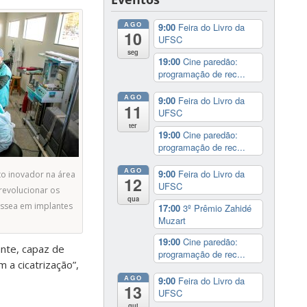
AGO
9:00
Feira do Livro da
10
UFSC
seg
19:00
Cine paredão:
programação de rec...
AGO
9:00
Feira do Livro da
11
UFSC
ter
19:00
Cine paredão:
programação de rec...
AGO
9:00
Feira do Livro da
to inovador na área
12
UFSC
revolucionar os
qua
ssea em implantes
17:00
3º Prêmio Zahidé
Muzart
19:00
Cine paredão:
ante, capaz de
programação de rec...
 a cicatrização”,
AGO
9:00
Feira do Livro da
13
UFSC
qui