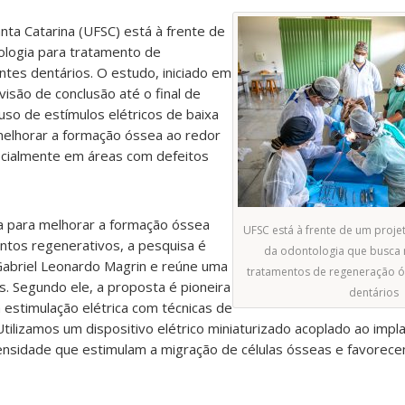
nta Catarina (UFSC) está à frente de
ologia para tratamento de
ntes dentários.
O estudo, iniciado em
isão de conclusão até o final de
 uso de estímulos elétricos de baixa
melhorar a formação óssea ao redor
ecialmente em áreas com defeitos
ica para melhorar a formação óssea
UFSC está à frente de um proje
ntos regenerativos, a pesquisa é
da odontologia que busca 
abriel Leonardo Magrin e reúne uma
tratamentos de regeneração ó
. Segundo ele, a proposta é pioneira
dentários
 estimulação elétrica com técnicas de
tilizamos um dispositivo elétrico miniaturizado acoplado ao impl
tensidade que estimulam a migração de células ósseas e favorecem