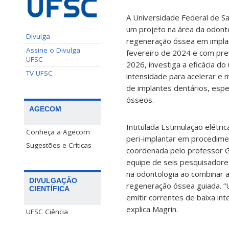
A Universidade Federal de Sa
um projeto na área da odont
Divulga
regeneração óssea em impla
Assine o Divulga
fevereiro de 2024 e com prev
UFSC
2026, investiga a eficácia do
TV UFSC
intensidade para acelerar e 
de implantes dentários, esp
ósseos.
AGECOM
Intitulada Estimulação elétr
Conheça a Agecom
peri-implantar em procedime
Sugestões e Críticas
coordenada pelo professor G
equipe de seis pesquisadores
na odontologia ao combinar a
DIVULGAÇÃO
regeneração óssea guiada. “U
CIENTÍFICA
emitir correntes de baixa in
explica Magrin.
UFSC Ciência