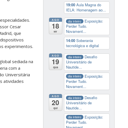
19:00
Aula Magna do
IELA: Homenagem ao...
 especialidades.
AGO
Exposição:
dia inteiro
18
Perder Tudo.
essor Cesar
Novament...
ter
Madrid, que
 dispositivos
14:00
Soberania
tecnológica e digital
nos experimentos.
AGO
Desafio
dia inteiro
19
global sediada na
Universitário de
Nautide...
qua
eria com a
o Universitária
Exposição:
dia inteiro
s atividades
Perder Tudo.
Novament...
AGO
Desafio
dia inteiro
20
Universitário de
Nautide...
qui
Exposição:
dia inteiro
Perder Tudo.
Novament...