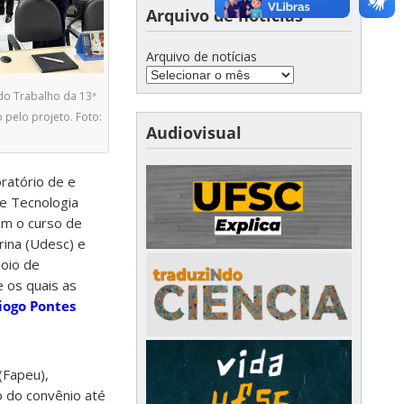
Arquivo de notícias
Arquivo de notícias
 do Trabalho da 13ª
 pelo projeto. Foto:
Audiovisual
ratório de e
e Tecnologia
om o curso de
ina (Udesc) e
poio de
e os quais as
iogo Pontes
(Fapeu),
o do convênio até