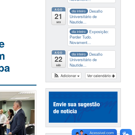
AGO
Desafio
dia inteiro
21
Universitário de
Nautide...
sex
Exposição:
dia inteiro
Perder Tudo.
e
Novament...
m
AGO
Desafio
dia inteiro
22
Universitário de
ba
Nautide...
sáb
Adicionar
Ver calendário