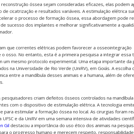
e reconstrução óssea sejam consideradas eficazes, elas podem 
 de cicatrização e resultados variáveis. A estimulação elétrica 
 acelerar o processo de formação óssea, essa abordagem pode r
de sucesso dos implantes e melhorar significativamente a quali
nador.
avam que correntes elétricas podem favorecer a osseointegração
e o osso. No entanto, esta é a primeira pesquisa a integrar essa 
m um mesmo protocolo experimental.
Uma etapa importante da 
ados na Universidade de Rio Verde (UniRV), em Goiás. A escolha
ica entre a mandíbula desses animais e a humana, além de ofer
s.
 pesquisadores criam defeitos ósseos controlados na mandíbula 
ntes com o dispositivo de estimulação elétrica. A tecnologia emi
de para estimular a formação óssea no local.
As cirurgias foram re
 UFSC e da UniRV em uma semana intensiva de atividades científ
n Gil
destacou a importância do uso ético dos animais na pesquisa
para o progresso humano e merecem respeito, responsabilidade 