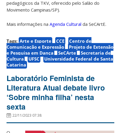
pedagógicos da TKV, oferecido pelo Salão do
Movimento Campinas/SP).
Mais informações na
Agenda Cultural
da SeCArtE.
Tags:
Arte e Esporte
CCE
Centro de
Comunicação e Expressão
Projeto de Extensão
e Pesquisa em Dança
SeCArte
Secretaria de
Cultura
UFSC
Universidade Federal de Santa
Catarina
Laboratório Feminista de
Literatura Atual debate livro
‘Sobre minha filha’ nesta
sexta
22/11/2023 07:38
O