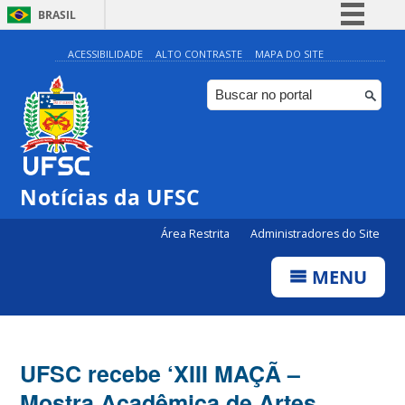
BRASIL
Simplifique!
ACESSIBILIDADE
ALTO CONTRASTE
MAPA DO SITE
Comunica BR
Participe
Acesso à informação
Legislação
Notícias da UFSC
Canais
Área Restrita
Administradores do Site
MENU
UFSC recebe ‘XIII MAÇÃ –
Mostra Acadêmica de Artes