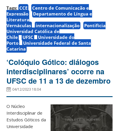
Tags:
CCE
Centro de Comunicação e
Expressão
Departamento de Língua e
Literatura
Vernáculas
internacionalização
Pontifícia
Universidad Católica de
Chile
UFSC
Universidade do
Porto
Universidade Federal de Santa
Catarina
‘Colóquio Gótico: diálogos
interdisciplinares’ ocorre na
UFSC de 11 a 13 de dezembro
04/12/2023 18:04
O Núcleo
Interdisciplinar de
Estudos Góticos da
Universidade