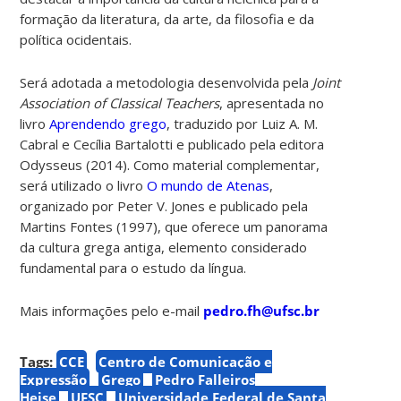
formação da literatura, da arte, da filosofia e da
política ocidentais.
Será adotada a metodologia desenvolvida pela
Joint
Association of Classical Teachers
,
apresentada no
livro
Aprendendo grego
, traduzido por
Luiz A. M.
Cabral e Cecília Bartalotti e publicado pela editora
Odysseus (2014)
. Como material complementar,
será utilizado o livro
O mundo de Atenas
,
organizado por Peter V. Jones e publicado pela
Martins Fontes (1997
), que oferece um panorama
da cultura grega antiga, elemento considerado
fundamental para o estudo da língua.
Mais informações pelo e-mail
pedro.fh@ufsc.br
Tags:
CCE
Centro de Comunicação e
Expressão
Grego
Pedro Falleiros
Heise
UFSC
Universidade Federal de Santa