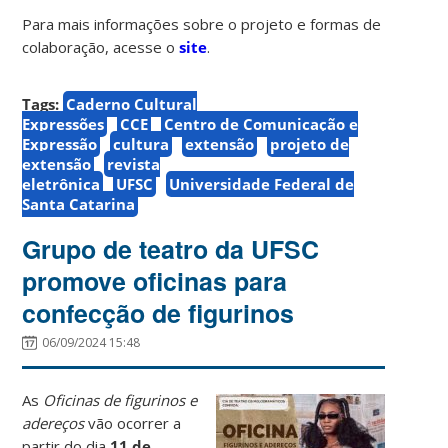
Para mais informações sobre o projeto e formas de
colaboração, acesse o
site
.
Tags:
Caderno Cultural
Expressões
CCE
Centro de Comunicação e
Expressão
cultura
extensão
projeto de
extensão
revista
eletrônica
UFSC
Universidade Federal de
Santa Catarina
Grupo de teatro da UFSC
promove oficinas para
confecção de figurinos
06/09/2024 15:48
As
Oficinas de figurinos e
adereços
vão ocorrer a
partir do dia
11 de