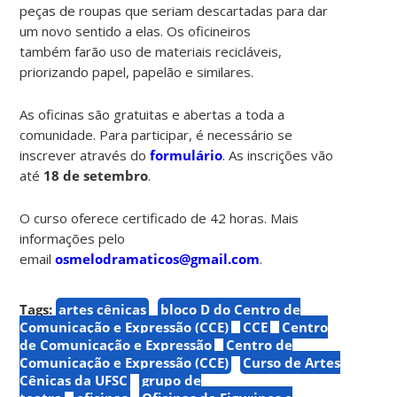
peças de roupas que seriam descartadas para dar
um novo sentido a elas. Os oficineiros
também farão uso de materiais recicláveis,
priorizando papel, papelão e similares.
As oficinas são gratuitas e abertas a toda a
comunidade. Para participar, é necessário se
inscrever através do
formulário
. As inscrições vão
até
18 de setembro
.
O curso oferece certificado de 42 horas. Mais
informações pelo
email
osmelodramaticos@gmail.com
.
Tags:
artes cênicas
bloco D do Centro de
Comunicação e Expressão (CCE)
CCE
Centro
de Comunicação e Expressão
Centro de
Comunicação e Expressão (CCE)
Curso de Artes
Cênicas da UFSC
grupo de