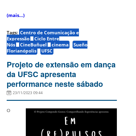
(mais…)
Tags:
Centro de Comunicação e
Expressão
Ciclo Entre
Nós
CineBuñuel
cinema
Sueño
Florianópolis
UFSC
Projeto de extensão em dança
da UFSC apresenta
performance neste sábado
23/11/2023 09:44
O