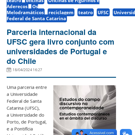
teatro
oficinas
Oficinas de Figurinos e
Adereços
Os
Melodramáticos
reciclagem
teatro
UFSC
Universi
Federal de Santa Catarina
Parceria internacional da
UFSC gera livro conjunto com
universidades de Portugal e
do Chile
18/04/2024 16:27
Uma parceria entre
a Universidade
Federal de Santa
Catarina (UFSC),
a Universidade do
Porto, de Portugal,
e a Pontifícia