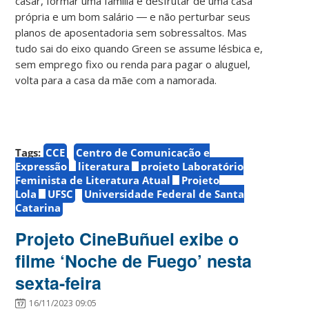
casar, formar uma família e desfrutar de uma casa
própria e um bom salário ― e não perturbar seus
planos de aposentadoria sem sobressaltos. Mas
tudo sai do eixo quando Green se assume lésbica e,
sem emprego fixo ou renda para pagar o aluguel,
volta para a casa da mãe com a namorada.
Tags:
CCE
Centro de Comunicação e
Expressão
literatura
projeto Laboratório
Feminista de Literatura Atual
Projeto
Lola
UFSC
Universidade Federal de Santa
Catarina
Projeto CineBuñuel exibe o
filme ‘Noche de Fuego’ nesta
sexta-feira
16/11/2023 09:05