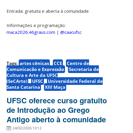
Entrada: gratuita e aberta à comunidade
Informações e programação:
maca2026.46graus.com
|
@caacufsc
Tags:
artes cênicas
CCE
Centro de
Comunicação e Expressão
Secretaria de
Cultura e Arte da UFSC
(SeCArte)
UFSC
Universidade Federal de
Santa Catarina
XIII Maça
UFSC oferece curso gratuito
de Introdução ao Grego
Antigo aberto à comunidade
24/02/2026 10:12