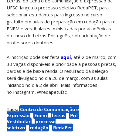
Letras, do Centro de Comunicação e Expressao da
UFSC, lançou o processo seletivo RedaPET, para
selecionar estudantes para ingresso no curso
gratuito em aulas de preparação em redação para o
ENEM e vestibulares, ministradas por acadêmicas
do curso de Letras Português, sob orientação de
professores doutores.
A inscrição pode ser feita
aqui
, até 2 de março, com
30 vagas disponíveis e prioridade a pessoas pretas,
pardas e de baixa renda. O resultado da seleção
será divulgado no dia 26 de março, com as aulas
iniciando no dia 2 de abril. Mais informações
no Instagram, @redapetufsc.
Tags:
Centro de Comunicação e
Expressão
Enem
letras
Pré-
Vestibular
processo
seletivo
redação
RedaPet