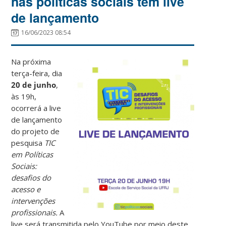
nas políticas sociais tem live
de lançamento
16/06/2023 08:54
Na próxima
terça-feira, dia
20 de junho
,
às 19h,
ocorrerá a live
de lançamento
do projeto de
pesquisa
TIC
em Políticas
Sociais:
desafios do
acesso e
intervenções
profissionais.
A
live será transmitida pelo YouTube por meio deste