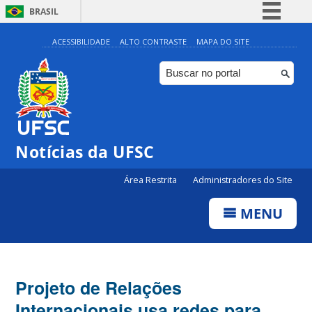
BRASIL
Simplifique!
ACESSIBILIDADE
ALTO CONTRASTE
MAPA DO SITE
Comunica BR
Participe
Acesso à informação
Legislação
Notícias da UFSC
Canais
Área Restrita
Administradores do Site
MENU
Projeto de Relações
Internacionais usa redes para