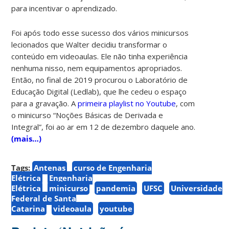
para incentivar o aprendizado.
Foi após todo esse sucesso dos vários minicursos
lecionados que Walter decidiu transformar o
conteúdo em videoaulas. Ele não tinha experiência
nenhuma nisso, nem equipamentos apropriados.
Então, no final de 2019 procurou o Laboratório de
Educação
Digital (Ledlab), que lhe cedeu o espaço
para a gravação. A
primeira playlist no Youtube
,
com
o minicurso “Noções Básicas de Derivada e
Integral”, foi ao ar em 12 de dezembro daquele ano.
(mais…)
Tags:
Antenas
curso de Engenharia
Elétrica
Engenharia
Elétrica
minicurso
pandemia
UFSC
Universidade
Federal de Santa
Catarina
videoaula
youtube