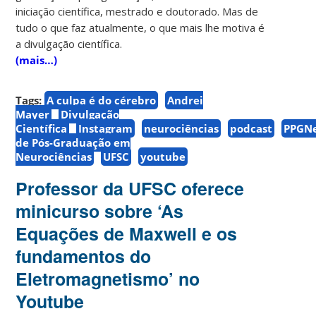
iniciação científica, mestrado e doutorado. Mas de
tudo o que faz atualmente, o que mais lhe motiva é
a divulgação científica.
(mais…)
Tags:
A culpa é do cérebro
Andrei
Mayer
Divulgação
Científica
Instagram
neurociências
podcast
PPGN
de Pós-Graduação em
Neurociências
UFSC
youtube
Professor da UFSC oferece
minicurso sobre ‘As
Equações de Maxwell e os
fundamentos do
Eletromagnetismo’ no
Youtube