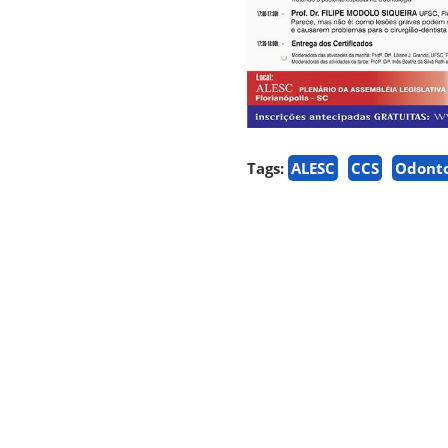
Tags:
ALESC
CCS
Odonto