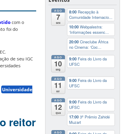
AGO
8:00
Recepção à
7
Comunidade Internacio...
btido
com o
sex
10:00
Webpalestra:
to foi do
‘Informações essenc...
20:00
Cineclube África
no Cinema: ‘Coc...
EC.
AGO
uação de seu IGC
9:00
Feira do Livro da
10
UFSC
versidades
seg
AGO
9:00
Feira do Livro da
11
UFSC
Universidade
ter
AGO
9:00
Feira do Livro da
12
UFSC
qua
17:00
3º Prêmio Zahidé
 reitor
Muzart
AGO
9:00
Feira do Livro da