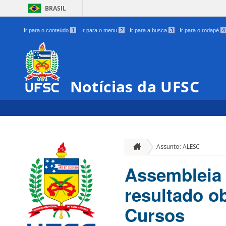
BRASIL
Ir para o conteúdo
1
Ir para o menu
2
Ir para a busca
3
Ir para o rodapé
4
Notícias da UFSC
Assunto: ALESC
Assembleia 
resultado o
Cursos