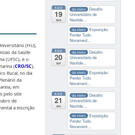
AGO
Desafio
dia inteiro
19
Universitário de
Nautide...
qua
Exposição:
dia inteiro
Perder Tudo.
Novament...
iversitário (HU),
AGO
ncias da Saúde
Desafio
dia inteiro
20
Universitário de
na (UFSC), e o
Nautide...
qui
arina (
CRO/SC
),
Exposição:
o Bucal, no dia
dia inteiro
Perder Tudo.
lenário da
Novament...
arina, em
s pelo site
AGO
Desafio
dia inteiro
21
tubro de
Universitário de
Nautide...
sex
ental a inscrição
Exposição:
dia inteiro
Perder Tudo.
Novament...