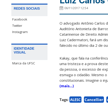
Luiz Carlos 
06/11/2017 12:54
REDES SOCIAIS
Facebook
O advogado Antônio Carlos de
Twitter
Auditório Antonieta de Barro
Instagram
Catarinense de Direito Admin
Luiz Cadermatori, fará um di
falecido no último dia 2 de 
IDENTIDADE
VISUAL
Kakay, que fala na conferênci
Marca da UFSC
uma tristeza e a prova deste
da pessoa, o excesso de expos
esmaga o cidadão. Mesmo o ci
constitucionais. Imagine o inj
(mais…)
Tags:
ALESC
Cancellier