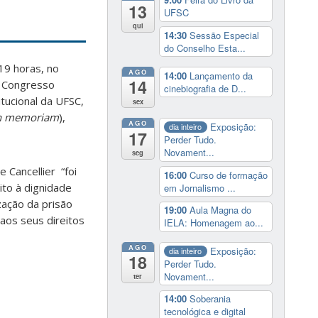
13
UFSC
qui
14:30
Sessão Especial
do Conselho Esta...
19 horas, no
AGO
14:00
Lançamento da
14
II Congresso
cinebiografia de D...
tucional da UFSC,
sex
n memoriam
),
AGO
Exposição:
dia inteiro
17
Perder Tudo.
Novament...
seg
 Cancellier “foi
16:00
Curso de formação
ito à dignidade
em Jornalismo ...
ização da prisão
19:00
Aula Magna do
aos seus direitos
IELA: Homenagem ao...
AGO
Exposição:
dia inteiro
18
Perder Tudo.
Novament...
ter
14:00
Soberania
tecnológica e digital