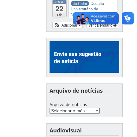
AGO
Desafio
dia inteiro
22
Universitário de
Nautide...
sáb
Adicionar
Ver calendário
Arquivo de notícias
Arquivo de notícias
Audiovisual