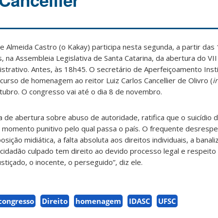
Cancellier
 Almeida Castro (o Kakay) participa nesta segunda, a partir das 
s, na Assembleia Legislativa de Santa Catarina, da abertura do V
istrativo. Antes, às 18h45. O secretário de Aperfeiçoamento Insti
scurso de homenagem ao reitor Luiz Carlos Cancellier de Olivro (
i
outubro. O congresso vai até o dia 8 de novembro.
a de abertura sobre abuso de autoridade, ratifica que o suicídio de
 momento punitivo pelo qual passa o país. O frequente desrespe
ição midiática, a falta absoluta aos direitos individuais, a banal
dadão culpado tem direito ao devido processo legal e respeito 
ustiçado, o inocente, o perseguido”, diz ele.
congresso
Direito
homenagem
IDASC
UFSC