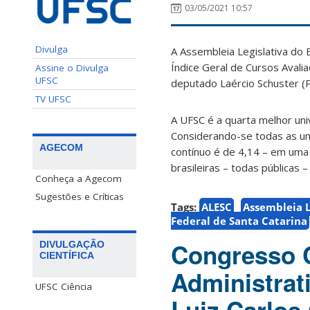
03/05/2021 10:57
Divulga
A Assembleia Legislativa do 
Índice Geral de Cursos Avalia
Assine o Divulga
UFSC
deputado Laércio Schuster (
TV UFSC
A UFSC é a quarta melhor uni
Considerando-se todas as uni
AGECOM
contínuo é de 4,14 – em uma 
brasileiras – todas públicas – 
Conheça a Agecom
Sugestões e Críticas
Tags:
ALESC
Assembleia L
Federal de Santa Catarina
Congresso C
DIVULGAÇÃO
CIENTÍFICA
Administrat
UFSC Ciência