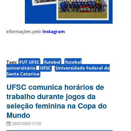
informações pelo
Instagram
.
Tags:
FUT UFSC
futebol
futebol
universitário
UFSC
Universidade Federal de
Santa Catarina
UFSC comunica horários de
trabalho durante jogos da
seleção feminina na Copa do
Mundo
20/07/2023 17:33