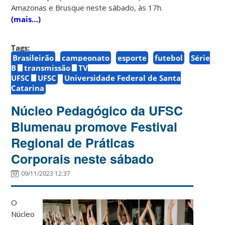
Amazonas e Brusque neste sábado, às 17h.
(mais…)
Tags:
Brasileirão
campeonato
esporte
futebol
Série
B
transmissão
TV
UFSC
UFSC
Universidade Federal de Santa
Catarina
Núcleo Pedagógico da UFSC
Blumenau promove Festival
Regional de Práticas
Corporais neste sábado
09/11/2023 12:37
O
Núcleo