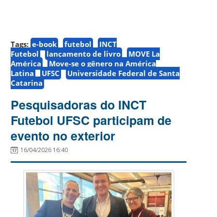
Tags:
e-book
futebol
INCT
Futebol
lançamento de livro
MOVE La
América
Move-se o gênero na América
Latina
UFSC
Universidade Federal de Santa
Catarina
Pesquisadoras do INCT
Futebol UFSC participam de
evento no exterior
16/04/2026 16:40