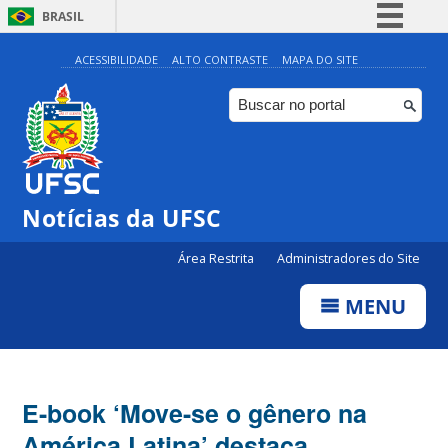
BRASIL
Simplifique!
ACESSIBILIDADE
ALTO CONTRASTE
MAPA DO SITE
Comunica BR
Participe
Acesso à informação
Legislação
Notícias da UFSC
Canais
Área Restrita
Administradores do Site
MENU
E-book ‘Move-se o gênero na
América Latina’ destaca