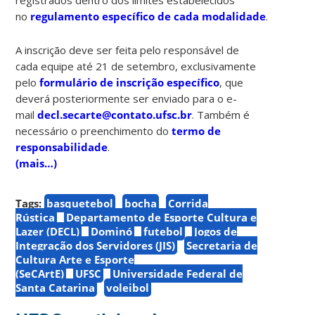
no
regulamento específico de cada modalidade
.
A inscrição deve ser feita pelo responsável de
cada equipe até
21 de setembro, exclusivamente
pelo
formulário de inscrição específico
, que
deverá posteriormente ser enviado para o e-
mail
decl.secarte@contato.ufsc.br
. Também é
necessário o preenchimento do
termo de
responsabilidade
.
(mais…)
Tags:
basquetebol
bocha
Corrida
Rústica
Departamento de Esporte Cultura e
Lazer (DECL)
Dominó
futebol
Jogos de
Integração dos Servidores (JIS)
Secretaria de
Cultura Arte e Esporte
(SeCArtE)
UFSC
Universidade Federal de
Santa Catarina
voleibol