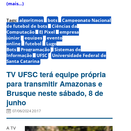
(mais…)
Tags:
algoritmos
bots
Campeonato Nacional
de futebol de bots
Ciências da
Computação
EJ Pixel
empresa
júnior
equipes
evento
online
futebol
Lugo
Bots
Programação
Sistemas de
Informação
UFSC
Universidade Federal de
Santa Catarina
TV UFSC terá equipe própria
para transmitir Amazonas e
Brusque neste sábado, 8 de
junho
07/06/2024 20:17
A TV