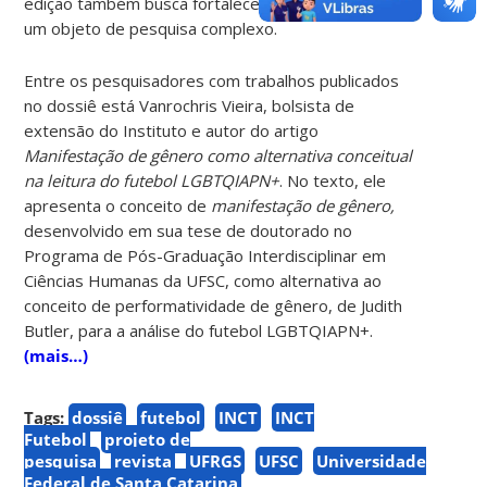
edição também busca fortalecer o esporte como
um objeto de pesquisa complexo.
Entre os pesquisadores com trabalhos publicados
no dossiê está Vanrochris Vieira, bolsista de
extensão do Instituto e autor do artigo
Manifestação de gênero como alternativa conceitual
na leitura do futebol LGBTQIAPN+
.
No texto, ele
apresenta o conceito de
manifestação de gênero,
desenvolvido em sua tese de doutorado no
Programa de Pós-Graduação Interdisciplinar em
Ciências Humanas da UFSC, como alternativa ao
conceito de performatividade de gênero, de Judith
Butler, para a análise do futebol LGBTQIAPN+.
(mais…)
Tags:
dossiê
futebol
INCT
INCT
Futebol
projeto de
pesquisa
revista
UFRGS
UFSC
Universidade
Federal de Santa Catarina