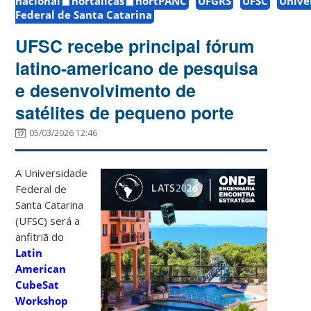
nacional
hortaliças
hortPANC
UFGRS
UFSC
Unive
Federal de Santa Catarina
UFSC recebe principal fórum
latino-americano de pesquisa
e desenvolvimento de
satélites de pequeno porte
05/03/2026 12:46
A Universidade
Federal de
Santa Catarina
(UFSC) será a
anfitriã do
Latin
American
CubeSat
Workshop