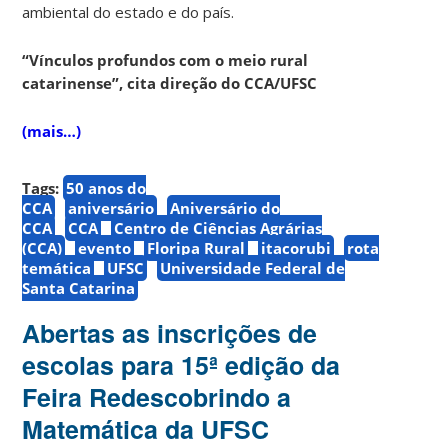
ambiental do estado e do país.
“Vínculos profundos com o meio rural
catarinense”, cita direção do CCA/UFSC
(mais…)
Tags:
50 anos do
CCA
aniversário
Aniversário do
CCA
CCA
Centro de Ciências Agrárias
(CCA)
evento
Floripa Rural
itacorubi
rota
temática
UFSC
Universidade Federal de
Santa Catarina
Abertas as inscrições de
escolas para 15ª edição da
Feira Redescobrindo a
Matemática da UFSC