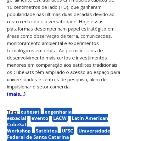
10 centímetros de lado (1U), que ganharam
popularidade nas últimas duas décadas devido ao
custo reduzido e à versatilidade. Hoje essas
plataformas desempenham papel estratégico em
áreas como observação da terra, comunicações,
monitoramento ambiental e experimentos
tecnológicos em órbita. Ao permitir ciclos de
desenvolvimento mais curtos e investimentos
menores em comparação aos satélites tradicionais,
os CubeSats têm ampliado o acesso ao espaço para
universidades e centros de pesquisa, além de
impulsionar o setor comercial.
(mais…)
Tags:
cubesat
engenharia
espacial
evento
LACW
Latin American
CubeSat
Workshop
Satélites
UFSC
Universidade
Federal de Santa Catarina