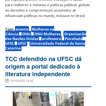
para mulheres e meninas e políticas públicas globais.
As decisões e compromissos assumidos ali
influenciam políticas no mundo, inclusive no Brasil.
Tags:
evento
Mulheres na
Ciência
ONU
ONU Mulheres
Organização
das Nações Unidas
professora
Psicologia
UFSC
UFSC
Universidade Federal de Santa
Catarina
TCC defendido na UFSC dá
origem a portal dedicado à
literatura independente
15/10/2025 15:35