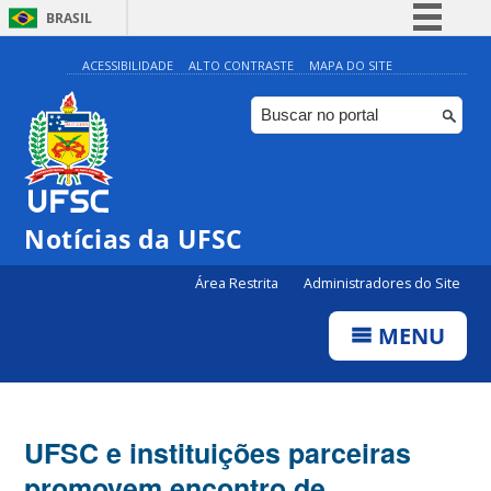
BRASIL
Simplifique!
ACESSIBILIDADE
ALTO CONTRASTE
MAPA DO SITE
Comunica BR
Participe
Acesso à informação
Legislação
Notícias da UFSC
Canais
Área Restrita
Administradores do Site
MENU
UFSC e instituições parceiras
promovem encontro de