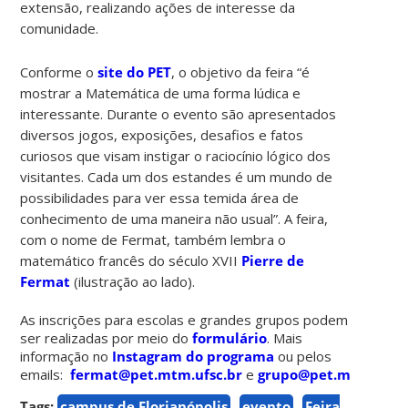
extensão, realizando ações de interesse da
comunidade.
Conforme o
site do PET
, o objetivo da feira “é
mostrar a Matemática de uma forma lúdica e
interessante. Durante o evento são apresentados
diversos jogos, exposições, desafios e fatos
curiosos que visam instigar o raciocínio lógico dos
visitantes. Cada um dos estandes é um mundo de
possibilidades para ver essa temida área de
conhecimento de uma maneira não usual”. A feira,
com o nome de Fermat, também lembra o
matemático francês do século XVII
Pierre de
Fermat
(ilustração ao lado).
As inscrições para escolas e grandes grupos podem
ser realizadas por meio do
formulário
. Mais
informação no
Instagram do programa
ou pelos
emails:
fermat@pet.mtm.ufsc.br
e
grupo@pet.mtm.ufsc.
Tags:
campus de Florianópolis
evento
Feira