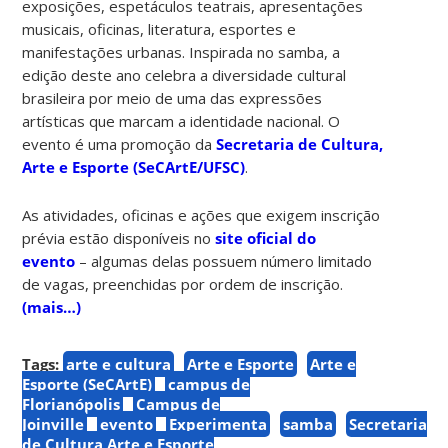
exposições, espetáculos teatrais, apresentações
musicais, oficinas, literatura, esportes e
manifestações urbanas. Inspirada no samba, a
edição deste ano celebra a diversidade cultural
brasileira por meio de uma das expressões
artísticas que marcam a identidade nacional. O
evento é uma promoção da
Secretaria de Cultura,
Arte e Esporte (SeCArtE/UFSC)
.
As atividades, oficinas e ações que exigem inscrição
prévia estão disponíveis no
site oficial do
evento
–
algumas delas possuem número limitado
de vagas, preenchidas por ordem de inscrição.
(mais…)
Tags:
arte e cultura
Arte e Esporte
Arte e
Esporte (SeCArtE)
campus de
Florianópolis
Campus de
Joinville
evento
Experimenta
samba
Secretaria
de Cultura Arte e Esporte