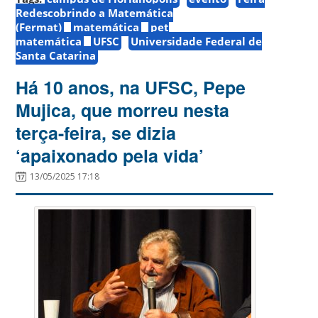
Redescobrindo a Matemática
(Fermat)
matemática
pet
matemática
UFSC
Universidade Federal de
Santa Catarina
Há 10 anos, na UFSC, Pepe
Mujica, que morreu nesta
terça-feira, se dizia
‘apaixonado pela vida’
13/05/2025 17:18