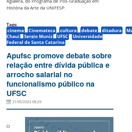
Aguilera, do Programa de Pós-Graduação em
História da Arte da UNIFESP.
Tags:
cinema
Cinemateca
cultura
debate
ditadura
Ma
Chauí
Sergio Muniz
UFSC
Universidade
Federal de Santa Catarina
Apufsc promove debate sobre
relação entre dívida pública e
arrocho salarial no
funcionalismo público na
UFSC
31/05/2023 08:29
O