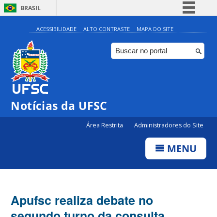
BRASIL
Simplifique!
ACESSIBILIDADE
ALTO CONTRASTE
MAPA DO SITE
Comunica BR
Participe
Acesso à informação
Legislação
Notícias da UFSC
Canais
Área Restrita
Administradores do Site
MENU
Apufsc realiza debate no
segundo turno da consulta