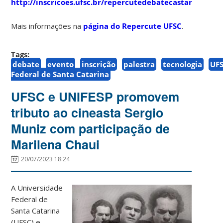
http://inscricoes.ufsc.br/repercutedebatecastaneda
Mais informações na
página do Repercute UFSC
.
Tags:
debate
evento
inscrição
palestra
tecnologia
UF
Federal de Santa Catarina
UFSC e UNIFESP promovem
tributo ao cineasta Sergio
Muniz com participação de
Marilena Chaui
20/07/2023 18:24
A Universidade
Federal de
Santa Catarina
(UFSC) e