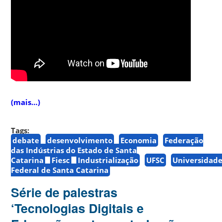
(mais…)
Tags:
debate
desenvolvimento
Economia
Federação
das Indústrias do Estado de Santa
Catarina
Fiesc
Industrialização
UFSC
Universidad
Federal de Santa Catarina
Série de palestras
‘Tecnologias Digitais e