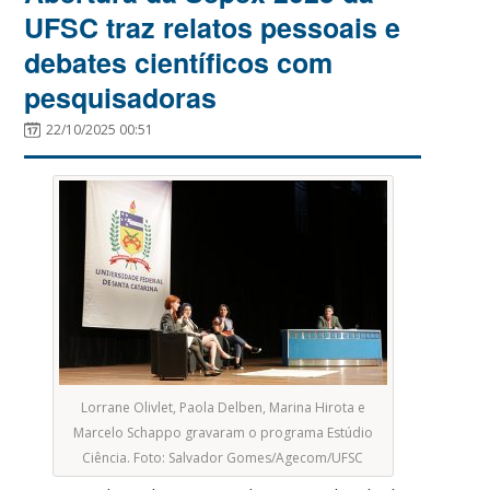
UFSC traz relatos pessoais e
debates científicos com
pesquisadoras
22/10/2025 00:51
Lorrane Olivlet, Paola Delben, Marina Hirota e
Marcelo Schappo gravaram o programa Estúdio
Ciência. Foto: Salvador Gomes/Agecom/UFSC