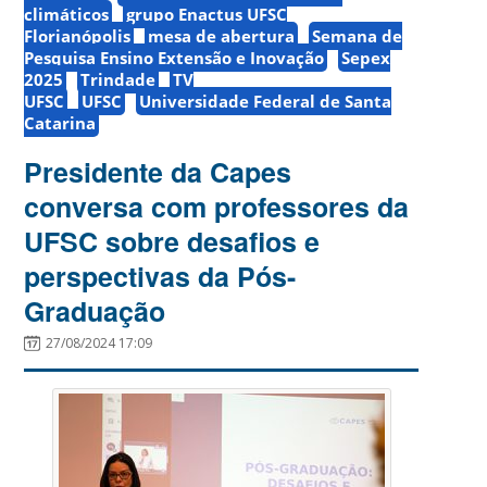
climáticos
grupo Enactus UFSC
Florianópolis
mesa de abertura
Semana de
Pesquisa Ensino Extensão e Inovação
Sepex
2025
Trindade
TV
UFSC
UFSC
Universidade Federal de Santa
Catarina
Presidente da Capes
conversa com professores da
UFSC sobre desafios e
perspectivas da Pós-
Graduação
27/08/2024 17:09