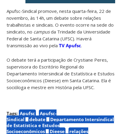
Apufsc-Sindical promove, nesta quarta-feira, 22 de
novembro, às 14h, um debate sobre relações
trabalhistas e sindicais. O evento ocorre na sede do
sindicato, no
campus
da Trindade da Universidade
Federal de Santa Catarina (UFSC). Haverá
transmissão ao vivo pela
TV Apufsc
.
O debate terá a participação de Crystiane Peres,
supervisora do Escritório Regional do
Departamento Intersindical de Estatística e Estudos
Socioeconômicos (Dieese) em Santa Catarina. Ela é
socióloga e mestre em História pela UFSC.
Tags:
Apufsc
Apufsc-
Sindical
debate
Departamento Intersindical
de Estatística e Estudos
Socioeconômicos
Dieese
relações