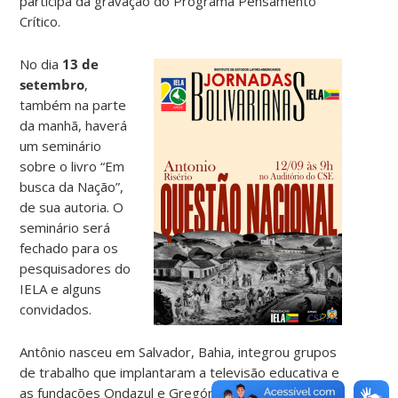
participa da gravação do Programa Pensamento
Crítico.
No dia
13 de
setembro
,
também na parte
da manhã, haverá
um seminário
sobre o livro “Em
busca da Nação”,
de sua autoria. O
seminário será
fechado para os
pesquisadores do
IELA e alguns
convidados.
Antônio nasceu em Salvador, Bahia, integrou grupos
de trabalho que implantaram a televisão educativa e
as fundações Ondazul e Gregório de Matos, durante