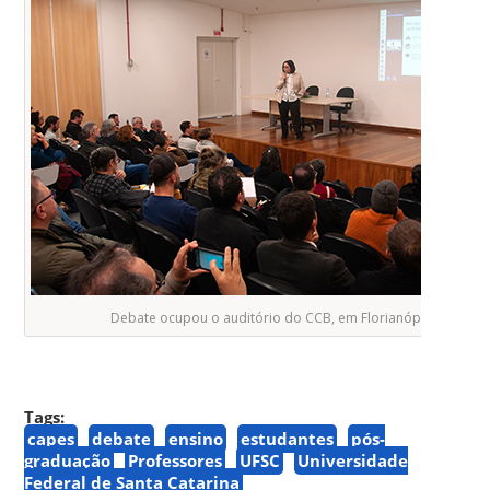
Debate ocupou o auditório do CCB, em Florianópolis
Tags:
capes
debate
ensino
estudantes
pós-
graduação
Professores
UFSC
Universidade
Federal de Santa Catarina