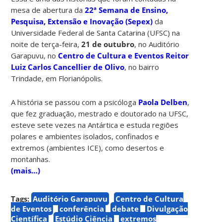
mesa de abertura da
22ª Semana de Ensino,
Pesquisa, Extensão e Inovação (Sepex)
da
Universidade Federal de Santa Catarina (UFSC) na
noite de terça-feira,
21 de outubro
, no Auditório
Garapuvu, no
Centro de Cultura e Eventos Reitor
Luiz Carlos Cancellier de Olivo
, no bairro
Trindade, em Florianópolis.
A história se passou com a psicóloga
Paola Delben
,
que fez graduação, mestrado e doutorado na UFSC,
esteve sete vezes na Antártica e estuda regiões
polares e ambientes isolados, confinados e
extremos (ambientes ICE), como desertos e
montanhas.
(mais…)
Tags:
Auditório Garapuvu
Centro de Cultura
de Eventos
conferência
debate
Divulgação
Científica
Estúdio Ciência
extremos