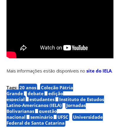
Mais informações estão disponíveis no
site do IELA
.
Tags:
20 anos
Coleção Pátria
Grande
debate
edição
especial
estudantes
Instituto de Estudos
Latino-Americanos (IELA)
Jornadas
Bolivarianas
questão
nacional
seminário
UFSC
Universidade
Federal de Santa Catarina