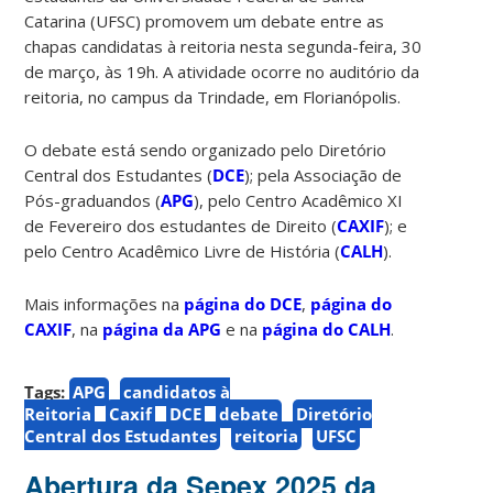
Catarina (UFSC) promovem um debate entre as
chapas candidatas à reitoria nesta segunda-feira, 30
de março, às 19h. A atividade ocorre no auditório da
reitoria, no campus da Trindade, em Florianópolis.
O debate está sendo organizado pelo Diretório
Central dos Estudantes (
DCE
); pela Associação de
Pós-graduandos (
APG
), pelo Centro Acadêmico XI
de Fevereiro dos estudantes de Direito (
CAXIF
); e
pelo Centro Acadêmico Livre de História (
CALH
).
Mais informações na
página do DCE
,
página do
CAXIF
, na
página da APG
e na
página do CALH
.
Tags:
APG
candidatos à
Reitoria
Caxif
DCE
debate
Diretório
Central dos Estudantes
reitoria
UFSC
Abertura da Sepex 2025 da