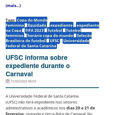
(mais…)
Tags:
Copa do Mundo
Feminina
Equidade
expediente
expediente
na Copa
FIFA 2023
futebol
Futebol
feminino
horário copa do mundo
Seleção
Brasileira de futebol
UFSC
Universidade
Federal de Santa Catarina
UFSC informa sobre
expediente durante o
Carnaval
15/02/2023 08:59
A Universidade Federal de Santa Catarina
(UFSC) não terá expediente nos setores
administrativos e acadêmicos nos
dias
20 e 21 de
fevereiro,
segunda e terça-feira de Carnaval
.
No