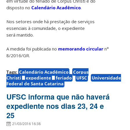
em virtude do feriado de Corpus Christi e do
disposto no
Calendário Acadêmico
.
Nos setores onde há prestação de serviços
essenciais à comunidade, o expediente
será mantido.
A medida foi publicada no
memorando circular
n°
8/2016/GR.
Tags:
Calendário Acadêmico
Corpus
Christi
expediente
feriado
UFSC
Universidade
Federal de Santa Catarina
UFSC informa que não haverá
expediente nos dias 23, 24 e
25
21/03/2016 16:38