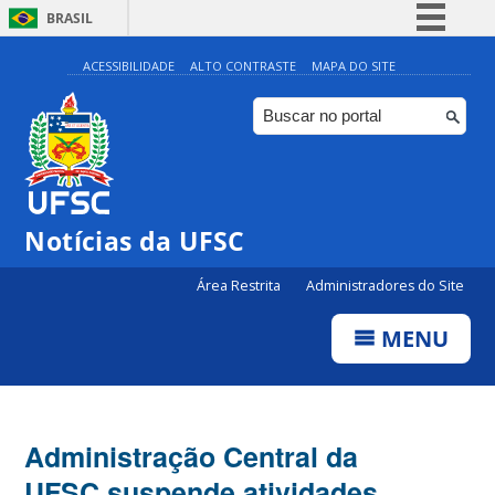
BRASIL
Simplifique!
ACESSIBILIDADE
ALTO CONTRASTE
MAPA DO SITE
Comunica BR
Participe
Acesso à informação
Legislação
Notícias da UFSC
Canais
Área Restrita
Administradores do Site
MENU
Administração Central da
UFSC suspende atividades