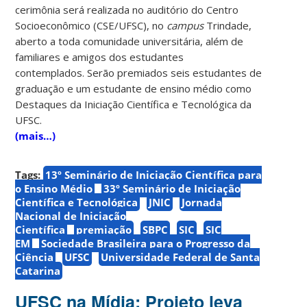
cerimônia será realizada no auditório do Centro
Socioeconômico (CSE/UFSC), no
campus
Trindade,
aberto a toda
comunidade universitária, além de
familiares e amigos dos estudantes
contemplados. Serão premiados seis estudantes de
graduação e um estudante de ensino médio como
Destaques da Iniciação Científica e Tecnológica da
UFSC.
(mais…)
Tags:
13º Seminário de Iniciação Científica para
o Ensino Médio
33º Seminário de Iniciação
Científica e Tecnológica
JNIC
Jornada
Nacional de Iniciação
Científica
premiação
SBPC
SIC
SIC
EM
Sociedade Brasileira para o Progresso da
Ciência
UFSC
Universidade Federal de Santa
Catarina
UFSC na Mídia: Projeto leva