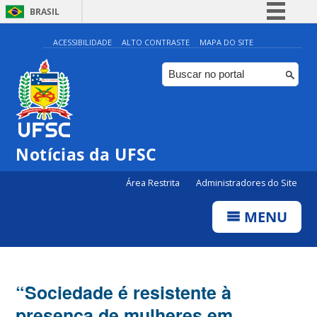
BRASIL
Simplifique!
ACESSIBILIDADE
ALTO CONTRASTE
MAPA DO SITE
Comunica BR
Participe
Acesso à informação
Legislação
Notícias da UFSC
Canais
Área Restrita
Administradores do Site
MENU
“Sociedade é resistente à
presença de mulheres em