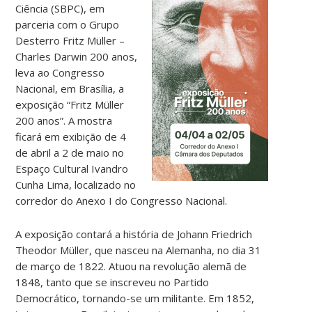
Ciência (SBPC), em
parceria com o Grupo
Desterro Fritz Müller –
Charles Darwin 200 anos,
leva ao Congresso
Nacional, em Brasília, a
exposição “Fritz Müller
200 anos”. A mostra
ficará em exibição de 4
de abril a 2 de maio no
Espaço Cultural Ivandro
Cunha Lima, localizado no
corredor do Anexo I do Congresso Nacional.
A exposição contará a história de Johann Friedrich
Theodor Müller, que nasceu na Alemanha, no dia 31
de março de 1822. Atuou na revolução alemã de
1848, tanto que se inscreveu no Partido
Democrático, tornando-se um militante. Em 1852,