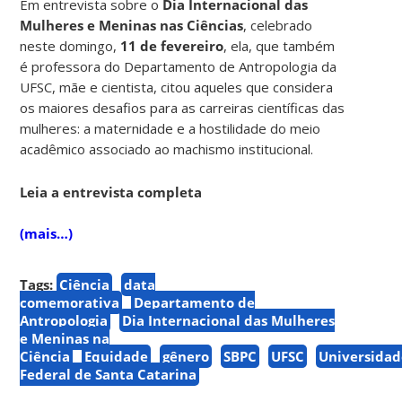
Em entrevista sobre o
Dia Internacional das
Mulheres e Meninas nas Ciências
, celebrado
neste domingo,
11 de fevereiro
, ela, que também
é professora do Departamento de Antropologia da
UFSC, mãe e cientista, citou aqueles que considera
os maiores desafios para as carreiras científicas das
mulheres: a maternidade e a hostilidade do meio
acadêmico associado ao machismo institucional.
Leia a entrevista completa
(mais…)
Tags:
Ciência
data
comemorativa
Departamento de
Antropologia
Dia Internacional das Mulheres
e Meninas na
Ciência
Equidade
gênero
SBPC
UFSC
Universidad
Federal de Santa Catarina