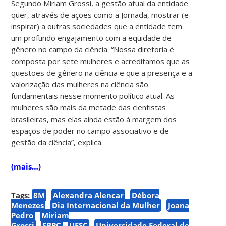
Segundo Miriam Grossi, a gestão atual da entidade
quer, através de ações como a Jornada, mostrar (e
inspirar) a outras sociedades que a entidade tem
um profundo engajamento com a equidade de
gênero no campo da ciência. “Nossa diretoria é
composta por sete mulheres e acreditamos que as
questões de gênero na ciência e que a presença e a
valorização das mulheres na ciência são
fundamentais nesse momento político atual. As
mulheres são mais da metade das cientistas
brasileiras, mas elas ainda estão à margem dos
espaços de poder no campo associativo e de
gestão da ciência”, explica.
(mais…)
Tags:
8M
Alexandra Alencar
Débora
Menezes
Dia Internacional da Mulher
Joana
Pedro
Miriam
Grossi
SBPC
UFSC
Universidade Federal de