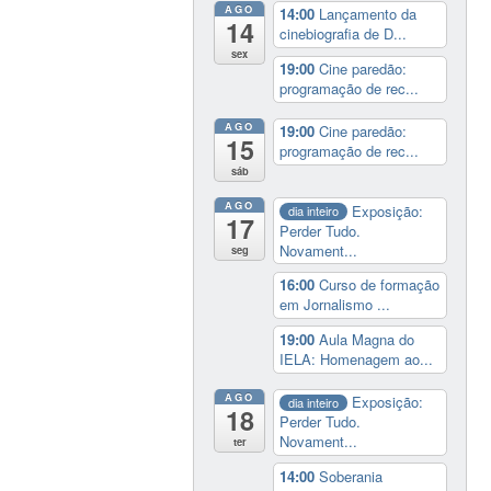
AGO
14:00
Lançamento da
14
cinebiografia de D...
sex
19:00
Cine paredão:
programação de rec...
AGO
19:00
Cine paredão:
15
programação de rec...
sáb
AGO
Exposição:
dia inteiro
17
Perder Tudo.
Novament...
seg
16:00
Curso de formação
em Jornalismo ...
19:00
Aula Magna do
IELA: Homenagem ao...
AGO
Exposição:
dia inteiro
18
Perder Tudo.
Novament...
ter
14:00
Soberania