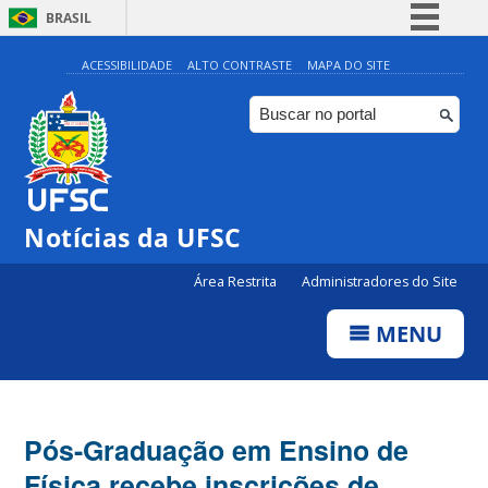
BRASIL
Simplifique!
ACESSIBILIDADE
ALTO CONTRASTE
MAPA DO SITE
Comunica BR
Participe
Acesso à informação
Legislação
Notícias da UFSC
Canais
Área Restrita
Administradores do Site
MENU
Pós-Graduação em Ensino de
Física recebe inscrições de