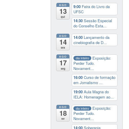
AGO
9:00
Feira do Livro da
13
UFSC
qui
14:30
Sessão Especial
do Conselho Esta...
AGO
14:00
Lançamento da
14
cinebiografia de D...
sex
AGO
Exposição:
dia inteiro
17
Perder Tudo.
Novament...
seg
16:00
Curso de formação
em Jornalismo ...
19:00
Aula Magna do
IELA: Homenagem ao...
AGO
Exposição:
dia inteiro
18
Perder Tudo.
Novament...
ter
14:00
Soberania