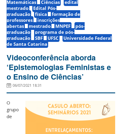
Matemáticas
Ciências
edital
mestrado
Edital Pós-
graduação
física
formação de
professores
inscrições
abertas
mestrado
MNPEF
pós-
graduação
programa de pós-
graduação
SBF
UFSC
Universidade Federal
de Santa Catarina
Videoconferência aborda
‘Epistemologias Feministas e
o Ensino de Ciências’
06/07/2021 18:31
O
grupo
de