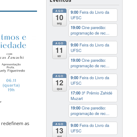
AGO
9:00
Feira do Livro da
10
UFSC
seg
19:00
Cine paredão:
programação de rec...
AGO
9:00
Feira do Livro da
11
UFSC
ter
19:00
Cine paredão:
programação de rec...
AGO
9:00
Feira do Livro da
12
UFSC
qua
17:00
3º Prêmio Zahidé
Muzart
19:00
Cine paredão:
programação de rec...
, redefinem as
AGO
9:00
Feira do Livro da
13
UFSC
qui