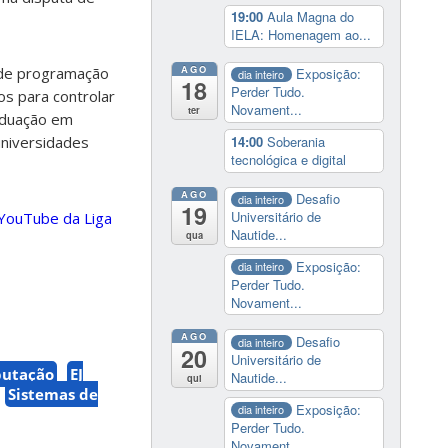
19:00
Aula Magna do
IELA: Homenagem ao...
AGO
o de programação
Exposição:
dia inteiro
18
Perder Tudo.
os para controlar
Novament...
ter
aduação em
14:00
Soberania
universidades
tecnológica e digital
AGO
Desafio
dia inteiro
19
Universitário de
 YouTube da Liga
Nautide...
qua
Exposição:
dia inteiro
Perder Tudo.
Novament...
AGO
Desafio
dia inteiro
20
Universitário de
putação
EJ
Nautide...
qui
Sistemas de
Exposição:
dia inteiro
Perder Tudo.
Novament...