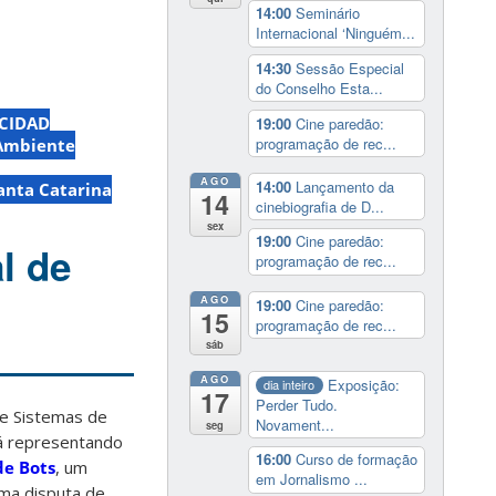
14:00
Seminário
Internacional ‘Ninguém...
14:30
Sessão Especial
do Conselho Esta...
CIDAD
19:00
Cine paredão:
programação de rec...
 Ambiente
AGO
14:00
Lançamento da
anta Catarina
14
cinebiografia de D...
sex
19:00
Cine paredão:
l de
programação de rec...
AGO
19:00
Cine paredão:
15
programação de rec...
sáb
AGO
Exposição:
dia inteiro
17
Perder Tudo.
de Sistemas de
Novament...
seg
á representando
16:00
Curso de formação
de Bots
, um
em Jornalismo ...
ma disputa de