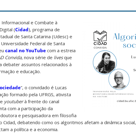
e Informacional e Combate à
gital (
Cidad
), programa de
tadual de Santa Catarina (Udesc) e
a Universidade Federal de Santa
seu
canal no YouTube
com a estreia
D Convida
, nova série de
lives
que
a debater assuntos relacionados à
ormação e educação.
Sociedade
”, o convidado é Lucas
ação formado pela UFRGS, ativista
e
youtuber
à frente do canal
nta com a participação da
 doutora e pesquisadora em filosofia
o Cidad, debatendo como os algoritmos afetam a dinâmica social
am a política e a economia.