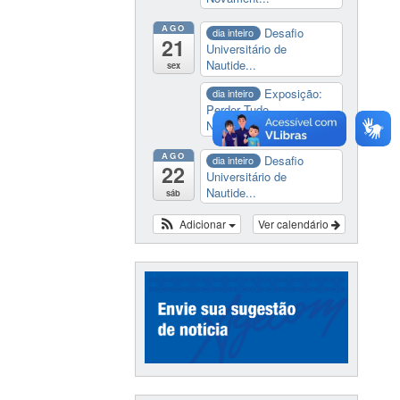
AGO
Desafio
dia inteiro
21
Universitário de
Nautide...
sex
Exposição:
dia inteiro
Perder Tudo.
Novament...
AGO
Desafio
dia inteiro
22
Universitário de
Nautide...
sáb
Adicionar
Ver calendário