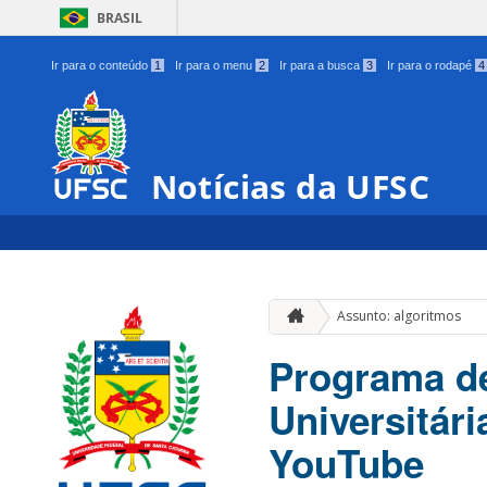
BRASIL
Ir para o conteúdo
1
Ir para o menu
2
Ir para a busca
3
Ir para o rodapé
4
Notícias da UFSC
Assunto: algoritmos
Programa de
Universitári
YouTube