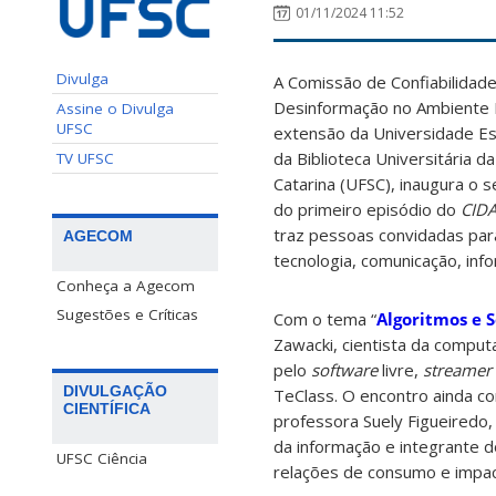
01/11/2024 11:52
Divulga
A Comissão de Confiabilidad
Desinformação no Ambiente Di
Assine o Divulga
UFSC
extensão da Universidade Es
da Biblioteca Universitária d
TV UFSC
Catarina (UFSC), inaugura o 
do primeiro episódio do
CIDA
traz pessoas convidadas par
AGECOM
tecnologia, comunicação, inf
Conheça a Agecom
Sugestões e Críticas
Com o tema “
Algoritmos e 
Zawacki, cientista da comput
pelo
software
livre,
streamer
DIVULGAÇÃO
TeClass. O encontro ainda co
CIENTÍFICA
professora Suely Figueiredo,
da informação e integrante d
UFSC Ciência
relações de consumo e impact