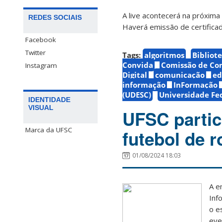
A live acontecerá na próxima
REDES SOCIAIS
Haverá emissão de certificad
Facebook
Twitter
Tags:
algoritmos
Bibliot
Convida
Comissão de Con
Instagram
Digital
comunicação
ed
informação
InFormação
(UDESC)
Universidade Fed
IDENTIDADE
VISUAL
UFSC partic
Marca da UFSC
futebol de r
01/08/2024 18:03
A e
Inf
o e
eve