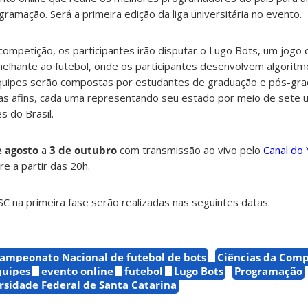
gramação. Será a primeira edição da liga universitária no evento.
competição, os participantes irão disputar o Lugo Bots, um jog
elhante ao futebol, onde os participantes desenvolvem algoritm
equipes serão compostas por estudantes de graduação e pós-gr
as afins, cada uma representando seu estado por meio de sete 
s do Brasil.
e agosto
a
3 de outubro
com transmissão ao vivo pelo
Canal do
e a partir das 20h.
C na primeira fase serão realizadas nas seguintes datas:
ampeonato Nacional de futebol de bots
Ciências da Com
quipes
evento online
futebol
Lugo Bots
Programação
rsidade Federal de Santa Catarina