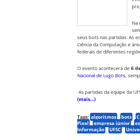
pro
Na 
sem
seus bots nas partidas. As 
Ciência da Computação e áre
federais de diferentes regiõe
O evento acontecerá de
6 d
Nacional de Lugo Bots
,
sempr
As partidas da equipe da UFS
(mais…)
Tags:
algoritmos
bots
C
Pixel
empresa júnior
e
Informação
UFSC
Unive