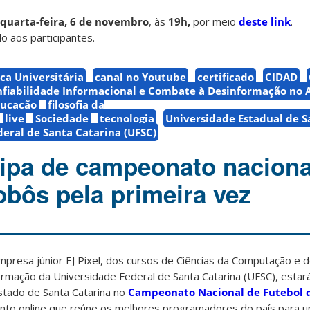
quarta-feira, 6 de novembro
, às
19h,
por meio
deste link
.
o aos participantes.
eca Universitária
canal no Youtube
certificado
CIDAD
fiabilidade Informacional e Combate à Desinformação no
ucação
filosofia da
live
Sociedade
tecnologia
Universidade Estadual de S
eral de Santa Catarina (UFSC)
ipa de campeonato naciona
obôs pela primeira vez
mpresa júnior EJ Pixel, dos cursos de Ciências da Computação e 
ormação da Universidade Federal de Santa Catarina (UFSC)
,
estar
stado de Santa Catarina no
Campeonato Nacional de Futebol 
nto online que reúne os melhores programadores do país para u