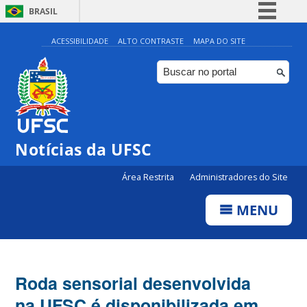
BRASIL
Simplifique!
ACESSIBILIDADE
ALTO CONTRASTE
MAPA DO SITE
Comunica BR
Participe
Acesso à informação
Legislação
Notícias da UFSC
Canais
Área Restrita
Administradores do Site
MENU
Roda sensorial desenvolvida
na UFSC é disponibilizada em