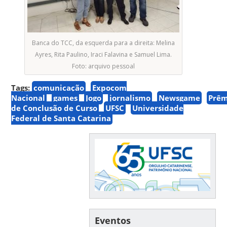
Banca do TCC, da esquerda para a direita: Melina
Ayres, Rita Paulino, Iraci Falavina e Samuel Lima.
Foto: arquivo pessoal
Tags:
comunicação
Expocom
Nacional
games
Jogo
jornalismo
Newsgame
Prêm
de Conclusão de Curso
UFSC
Universidade
Federal de Santa Catarina
Eventos