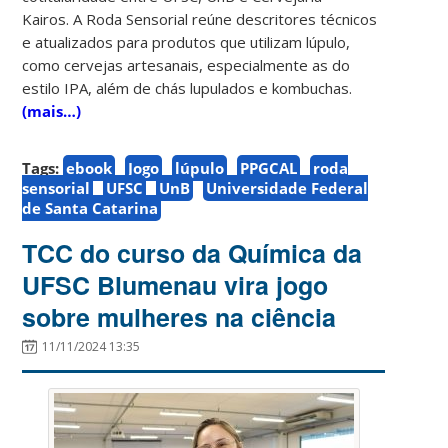
Kairos. A Roda Sensorial reúne descritores técnicos
e atualizados para produtos que utilizam lúpulo,
como cervejas artesanais, especialmente as do
estilo IPA, além de chás lupulados e kombuchas.
(mais…)
Tags:
ebook
Jogo
lúpulo
PPGCAL
roda
sensorial
UFSC
UnB
Universidade Federal
de Santa Catarina
TCC do curso da Química da
UFSC Blumenau vira jogo
sobre mulheres na ciência
11/11/2024 13:35