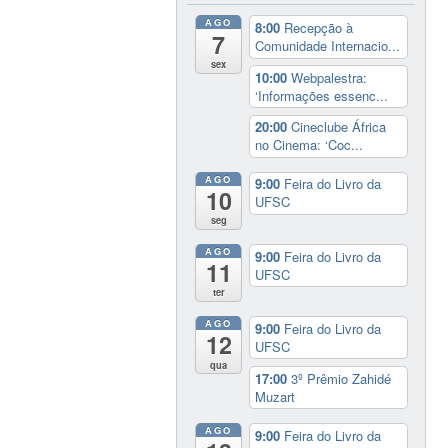
AGO
8:00
Recepção à
7
Comunidade Internacio...
sex
10:00
Webpalestra:
‘Informações essenc...
20:00
Cineclube África
no Cinema: ‘Coc...
AGO
9:00
Feira do Livro da
10
UFSC
seg
AGO
9:00
Feira do Livro da
11
UFSC
ter
AGO
9:00
Feira do Livro da
12
UFSC
qua
17:00
3º Prêmio Zahidé
Muzart
AGO
9:00
Feira do Livro da