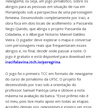
newsgame
, ou seja, um jogo jornalístico, sobre os
abrigos para as pessoas em situação de rua em
Florianópolis sob a perspectiva de uma personagem
feminina. Desenvolvido completamente por Iraci, a
obra foca em dois locais de acolhimento: a Passarela
Nego Quirido, que abriga o projeto Passarela da
Cidadania, e o Albergue Noturno Manoel Galdino
Vieira. O jogador deve explorar o mapa e conversar
com personagens reais que frequentaram esses
abrigos e, no final, decidir onde passar a noite. O
jogo é gratuito e está disponível para download em
iracifalavina.itch.io/peregrina
.
O jogo foi o primeiro TCC em formato de
newsgame
do curso de Jornalismo da UFSC. O projeto foi
desenvolvido por Iraci sob a orientação do
professor Samuel Pantoja Lima e obteve a nota
máxima na avaliação da banca. “Esse prêmio não é
só meu, pois tive muito apoio em todas as etapas.
Acredito demais nos
newsgames
e espero ver esse