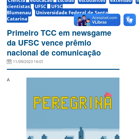
cientistas
UFSC
UFSC
Blumenau
Universidade Federal de Santa
Catarina
Primeiro TCC em newsgame
da UFSC vence prêmio
nacional de comunicação
11/09/2023 16:01
A