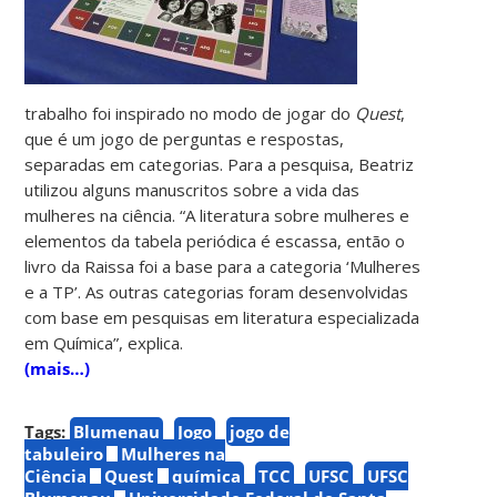
trabalho foi inspirado no modo de jogar do
Quest
,
que é um jogo de perguntas e respostas,
separadas em categorias. Para a pesquisa, Beatriz
utilizou alguns manuscritos sobre a vida das
mulheres na ciência. “A literatura sobre mulheres e
elementos da tabela periódica é escassa, então o
livro da Raissa foi a base para a categoria ‘Mulheres
e a TP’. As outras categorias foram desenvolvidas
com base em pesquisas em literatura especializada
em Química”, explica.
(mais…)
Tags:
Blumenau
Jogo
jogo de
tabuleiro
Mulheres na
Ciência
Quest
química
TCC
UFSC
UFSC