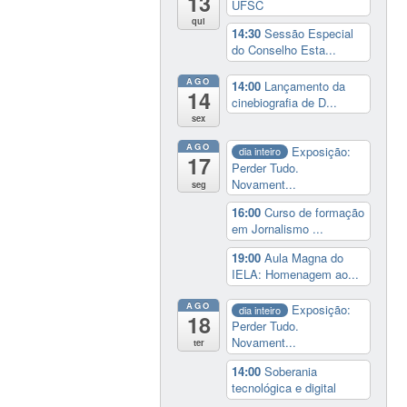
13
UFSC
qui
14:30
Sessão Especial
do Conselho Esta...
AGO
14:00
Lançamento da
14
cinebiografia de D...
sex
AGO
Exposição:
dia inteiro
17
Perder Tudo.
Novament...
seg
16:00
Curso de formação
em Jornalismo ...
19:00
Aula Magna do
IELA: Homenagem ao...
AGO
Exposição:
dia inteiro
18
Perder Tudo.
Novament...
ter
14:00
Soberania
tecnológica e digital