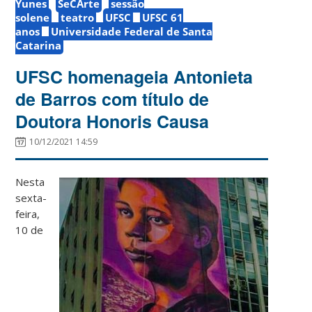
Yunes
SeCArte
sessão
solene
teatro
UFSC
UFSC 61
anos
Universidade Federal de Santa
Catarina
UFSC homenageia Antonieta
de Barros com título de
Doutora Honoris Causa
10/12/2021 14:59
Nesta
sexta-
feira,
10 de