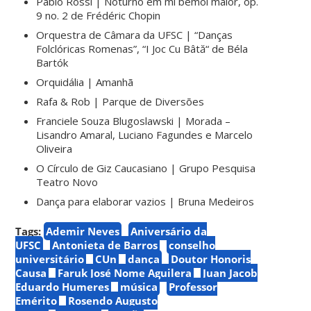
Pablo Rossi | Noturno em mi bemol maior, op.
9 no. 2 de Frédéric Chopin
Orquestra de Câmara da UFSC | “Danças
Folclóricas Romenas”, “I Joc Cu Bâtă“ de Béla
Bartók
Orquidália | Amanhã
Rafa & Rob | Parque de Diversões
Franciele Souza Blugoslawski | Morada –
Lisandro Amaral, Luciano Fagundes e Marcelo
Oliveira
O Círculo de Giz Caucasiano | Grupo Pesquisa
Teatro Novo
Dança para elaborar vazios | Bruna Medeiros
Tags:
Ademir Neves
Aniversário da
UFSC
Antonieta de Barros
conselho
universitário
CUn
dança
Doutor Honoris
Causa
Faruk José Nome Aguilera
Juan Jacob
Eduardo Humeres
música
Professor
Emérito
Rosendo Augusto