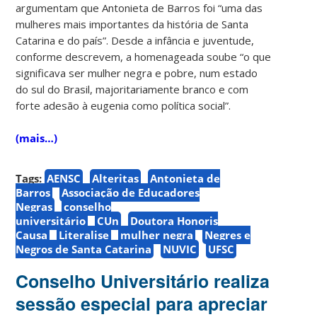
argumentam que Antonieta de Barros foi “uma das
mulheres mais importantes da história de Santa
Catarina e do país”. Desde a infância e juventude,
conforme descrevem, a homenageada soube “o que
significava ser mulher negra e pobre, num estado
do sul do Brasil, majoritariamente branco e com
forte adesão à eugenia como política social”.
(mais…)
Tags:
AENSC
Alteritas
Antonieta de
Barros
Associação de Educadores
Negras
conselho
universitário
CUn
Doutora Honoris
Causa
Literalise
mulher negra
Negres e
Negros de Santa Catarina
NUVIC
UFSC
Conselho Universitário realiza
sessão especial para apreciar