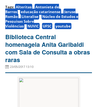
Tags:
Alteritas
Antonieta de
Barros
educação catarinense
Jeruse
Romão
Literalise
Núcleo de Estudos e
Pesquisas Sobre
Violências
NUVIC
UFSC
youtube
Biblioteca Central
homenageia Anita Garibaldi
com Sala de Consulta a obras
raras
23/05/2017 13:10