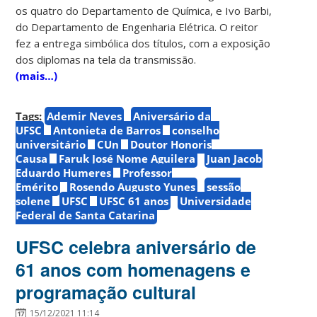
os quatro do Departamento de Química, e Ivo Barbi,
do Departamento de Engenharia Elétrica. O reitor
fez a entrega simbólica dos títulos, com a exposição
dos diplomas na tela da transmissão.
(mais…)
Tags:
Ademir Neves
Aniversário da
UFSC
Antonieta de Barros
conselho
universitário
CUn
Doutor Honoris
Causa
Faruk José Nome Aguilera
Juan Jacob
Eduardo Humeres
Professor
Emérito
Rosendo Augusto Yunes
sessão
solene
UFSC
UFSC 61 anos
Universidade
Federal de Santa Catarina
UFSC celebra aniversário de
61 anos com homenagens e
programação cultural
15/12/2021 11:14