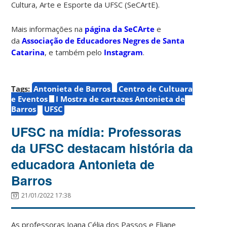
Cultura, Arte e Esporte da UFSC (SeCArtE).
Mais informações na
página da SeCArte
e
da
Associação de Educadores Negres de Santa
Catarina
, e também pelo
Instagram
.
Tags:
Antonieta de Barros
Centro de Cultuara
e Eventos
I Mostra de cartazes Antonieta de
Barros
UFSC
UFSC na mídia: Professoras
da UFSC destacam história da
educadora Antonieta de
Barros
21/01/2022 17:38
As professoras Joana Célia dos Passos e Eliane