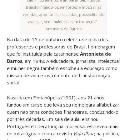
caminhos alheios; é amparar debilitados,
transformando-os em fortes; é mostrar as
veredas, apontar as escaladas, possibilitando
avançar, sem muletas e sem tropeços” –
Antonieta de Barros
Na data de 15 de outubro celebra-se o dia dos
professores e professoras do Brasil, homenagem
que foi instituída pela catarinense
Antonieta de
Barros
, em 1948. A educadora, jornalista, intelectual
e mulher negra também escolheu a educação como
missão de vida e instrumento de transformação
social.
Nascida em Florianópolis (1901), aos 21 anos
fundou um curso que leva seu nome para alfabetizar
quem não tinha condições financeiras, conduzindo-o
por três décadas. Em sala de aula, ensinou
Português e Literatura; na imprensa, escreveu mais
de mil artigos e criou a revista
Vida Ilhoa
; na política,