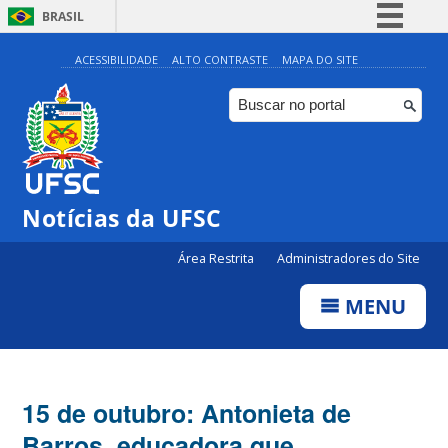
BRASIL
Simplifique!
ACESSIBILIDADE
ALTO CONTRASTE
MAPA DO SITE
Comunica BR
Participe
Acesso à informação
Legislação
Notícias da UFSC
Canais
Área Restrita
Administradores do Site
MENU
15 de outubro: Antonieta de
Barros, educadora que