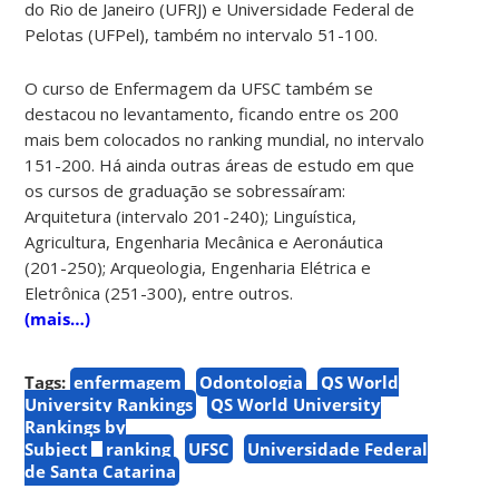
do Rio de Janeiro (UFRJ) e Universidade Federal de
Pelotas (UFPel), também no intervalo 51-100.
O curso de Enfermagem da UFSC também se
destacou no levantamento, ficando entre os 200
mais bem colocados no ranking mundial, no intervalo
151-200. Há ainda outras áreas de estudo em que
os cursos de graduação se sobressaíram:
Arquitetura (intervalo 201-240); Linguística,
Agricultura, Engenharia Mecânica e Aeronáutica
(201-250); Arqueologia, Engenharia Elétrica e
Eletrônica (251-300), entre outros.
(mais…)
Tags:
enfermagem
Odontologia
QS World
University Rankings
QS World University
Rankings by
Subject
ranking
UFSC
Universidade Federal
de Santa Catarina