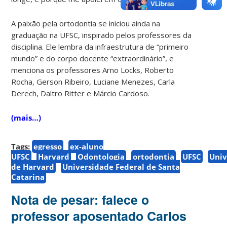
A paixão pela ortodontia se iniciou ainda na
graduação na UFSC, inspirado pelos professores da
disciplina. Ele lembra da infraestrutura de “primeiro
mundo” e do corpo docente “extraordinário”, e
menciona os professores Arno Locks, Roberto
Rocha, Gerson Ribeiro, Luciane Menezes, Carla
Derech, Daltro Ritter e Márcio Cardoso.
(mais…)
Tags:
egresso
ex-aluno
UFSC
Harvard
Odontologia
ortodontia
UFSC
Univ
de Harvard
Universidade Federal de Santa
Catarina
Nota de pesar: falece o
professor aposentado Carlos