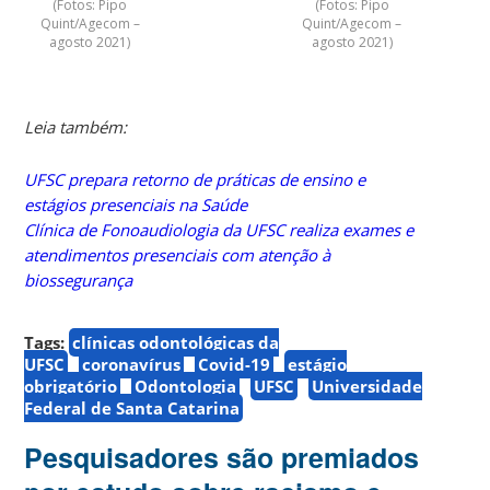
(Fotos: Pipo
(Fotos: Pipo
Quint/Agecom –
Quint/Agecom –
agosto 2021)
agosto 2021)
Leia também:
UFSC prepara retorno de práticas de ensino e
estágios presenciais na Saúde
Clínica de Fonoaudiologia da UFSC realiza exames e
atendimentos presenciais com atenção à
biossegurança
Tags:
clínicas odontológicas da
UFSC
coronavírus
Covid-19
estágio
obrigatório
Odontologia
UFSC
Universidade
Federal de Santa Catarina
Pesquisadores são premiados