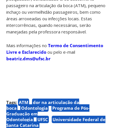
passageiro na articulação da boca (ATM), pequeno
inchaço ou vermelhidão passageiros, bem como
áreas arroxeadas ou infecções locais. Estas
intercorrências, quando necessárias, serão
manejadas pela professora responsável.
Mais informações no
Termo de Consentimento
Livre e Esclarecido
ou pelo e-mail
beatriz.dms@ufsc.br
Tags:
ATM
dor na articulação da
boca
Odontologia
Programa de Pós-
Graduação em
Odontologia
UFSC
Universidade Federal de
Santa Catarina