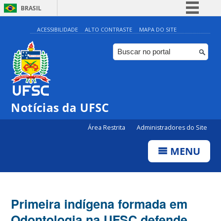
BRASIL
Simplifique!
ACESSIBILIDADE
ALTO CONTRASTE
MAPA DO SITE
Comunica BR
Participe
Acesso à informação
Legislação
Notícias da UFSC
Canais
Área Restrita
Administradores do Site
MENU
Primeira indígena formada em
Odontologia na UFSC defende