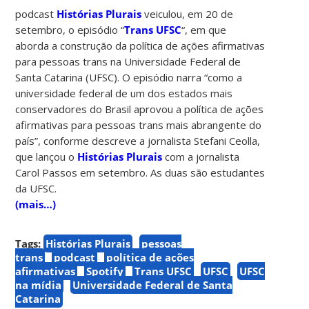
podcast
Histórias Plurais
veiculou, em 20 de
setembro, o episódio “
Trans UFSC
“, em que
aborda a construção da política de ações afirmativas
para pessoas trans na Universidade Federal de
Santa Catarina (UFSC). O episódio narra “como a
universidade federal de um dos estados mais
conservadores do Brasil aprovou a política de ações
afirmativas para pessoas trans mais abrangente do
país”, conforme descreve a jornalista Stefani Ceolla,
que lançou o
Histórias Plurais
com a jornalista
Carol Passos em setembro. As duas são estudantes
da UFSC.
(mais…)
Tags:
Histórias Plurais
pessoas
trans
podcast
política de ações
afirmativas
Spotify
Trans UFSC
UFSC
UFSC
na mídia
Universidade Federal de Santa
Catarina