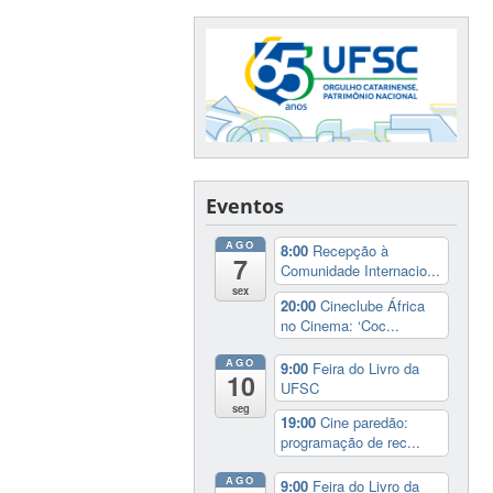
Eventos
AGO
8:00
Recepção à
7
Comunidade Internacio...
sex
20:00
Cineclube África
no Cinema: ‘Coc...
AGO
9:00
Feira do Livro da
10
UFSC
seg
19:00
Cine paredão:
programação de rec...
AGO
9:00
Feira do Livro da