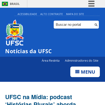
BRASIL
Simplifique!
ACESSIBILIDADE
ALTO CONTRASTE
MAPA DO SITE
Comunica BR
Participe
Acesso à informação
Legislação
Notícias da UFSC
Canais
Área Restrita
Administradores do Site
MENU
UFSC na Mídia: podcast
‘Histórias Plurais’ aborda