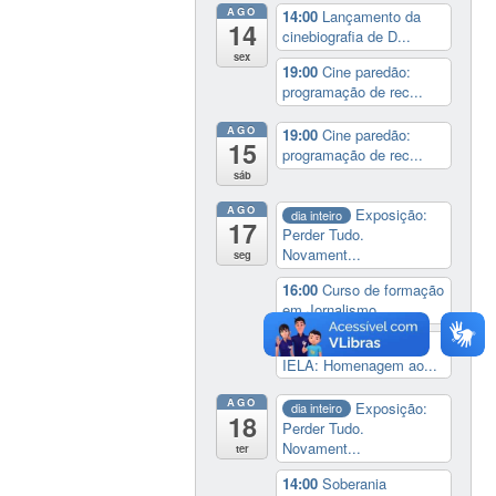
AGO
14:00
Lançamento da
14
cinebiografia de D...
sex
19:00
Cine paredão:
programação de rec...
AGO
19:00
Cine paredão:
15
programação de rec...
sáb
AGO
Exposição:
dia inteiro
17
Perder Tudo.
Novament...
seg
16:00
Curso de formação
em Jornalismo ...
19:00
Aula Magna do
IELA: Homenagem ao...
AGO
Exposição:
dia inteiro
18
Perder Tudo.
Novament...
ter
14:00
Soberania