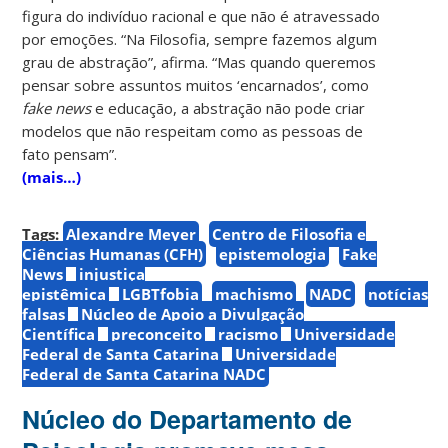
figura do indivíduo racional e que não é atravessado
por emoções. “Na Filosofia, sempre fazemos algum
grau de abstração”, afirma. “Mas quando queremos
pensar sobre assuntos muitos ‘encarnados’, como
fake news
e educação, a abstração não pode criar
modelos que não respeitam como as pessoas de
fato pensam”.
(mais…)
Tags:
Alexandre Meyer
Centro de Filosofia e
Ciências Humanas (CFH)
epistemologia
Fake
News
injustiça
epistêmica
LGBTfobia
machismo
NADC
notícias
falsas
Núcleo de Apoio a Divulgação
Científica
preconceito
racismo
Universidade
Federal de Santa Catarina
Universidade
Federal de Santa Catarina NADC
Núcleo do Departamento de