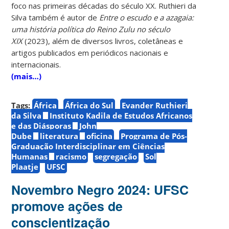
foco nas primeiras décadas do século XX. Ruthieri da
Silva também é autor de
Entre o escudo e a azagaia:
uma história política do Reino Zulu no século
XIX
(2023), além de diversos livros, coletâneas e
artigos publicados em periódicos nacionais e
internacionais.
(mais…)
Tags:
África
África do Sul
Evander Ruthieri
da Silva
Instituto Kadila de Estudos Africanos
e das Diásporas
John
Dube
literatura
oficina
Programa de Pós-
Graduação Interdisciplinar em Ciências
Humanas
racismo
segregação
Sol
Plaatje
UFSC
Novembro Negro 2024: UFSC
promove ações de
conscientização