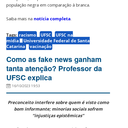
população negra em comparação à branca.
Saiba mais na
notícia completa
.
Tags:
racismo
UFSC
UFSC na
mídia
Universidade Federal de Santa
Catarina
vacinação
Como as fake news ganham
tanta atenção? Professor da
UFSC explica
16/10/2023 19:53
Preconceito interfere sobre quem é visto como
bom informante; minorias sociais sofrem
“injustiças epistêmicas”