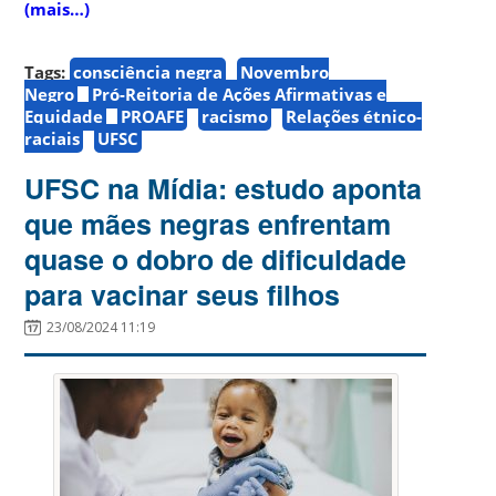
(mais…)
Tags:
consciência negra
Novembro
Negro
Pró-Reitoria de Ações Afirmativas e
Equidade
PROAFE
racismo
Relações étnico-
raciais
UFSC
UFSC na Mídia: estudo aponta
que mães negras enfrentam
quase o dobro de dificuldade
para vacinar seus filhos
23/08/2024 11:19