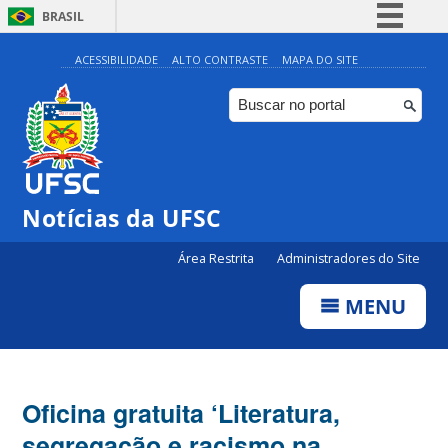
BRASIL
Simplifique!
ACESSIBILIDADE
ALTO CONTRASTE
MAPA DO SITE
Comunica BR
Participe
Acesso à informação
Legislação
Notícias da UFSC
Canais
Área Restrita
Administradores do Site
MENU
Oficina gratuita ‘Literatura,
segregação e racismo na