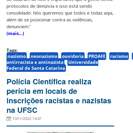
protocolos de denúncia e isso está sendo
consolidado. Nós queremos que todos e todas aqui,
além de se posicionar contra as violências,
denunciem.”
(mais…)
Tags:
nazismo
neonazismo
ouvidoria
PROAFE
racismo
antirracista e antinazista
Universidade
Federal de Santa Catarina
Polícia Científica realiza
perícia em locais de
inscrições racistas e nazistas
na UFSC
10/11/2022 14:47