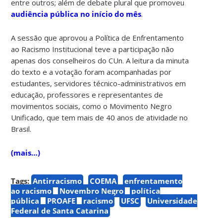
entre outros; além de debate plural que promoveu
audiência pública no início do mês
.
A sessão que aprovou a Política de Enfrentamento
ao Racismo Institucional teve a participação não
apenas dos conselheiros do CUn. A leitura da minuta
do texto e a votação foram acompanhadas por
estudantes, servidores técnico-administrativos em
educação, professores e representantes de
movimentos sociais, como o Movimento Negro
Unificado, que tem mais de 40 anos de atividade no
Brasil.
(mais…)
Tags:
Antirracismo
COEMA
enfrentamento
ao racismo
Novembro Negro
política
pública
PROAFE
racismo
UFSC
Universidade
Federal de Santa Catarina