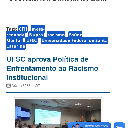
Tags:
CFH
mesa-
redonda
Nupra
racismo
Saúde
Mental
UFSC
Universidade Federal de Santa
Catarina
UFSC aprova Política de
Enfrentamento ao Racismo
Institucional
30/11/2022 11:57