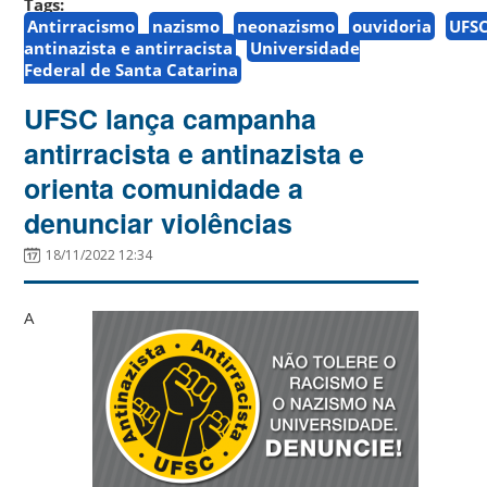
Tags:
Antirracismo
nazismo
neonazismo
ouvidoria
UFS
antinazista e antirracista
Universidade
Federal de Santa Catarina
UFSC lança campanha
antirracista e antinazista e
orienta comunidade a
denunciar violências
18/11/2022 12:34
A