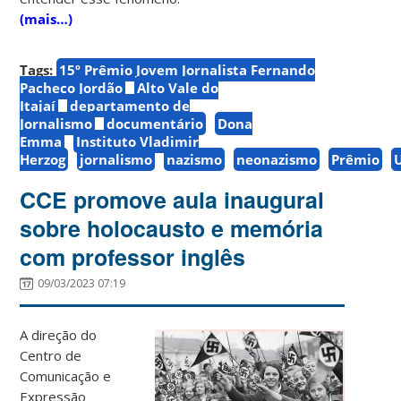
(mais…)
Tags:
15º Prêmio Jovem Jornalista Fernando
Pacheco Jordão
Alto Vale do
Itajaí
departamento de
Jornalismo
documentário
Dona
Emma
Instituto Vladimir
Herzog
jornalismo
nazismo
neonazismo
Prêmio
CCE promove aula inaugural
sobre holocausto e memória
com professor inglês
09/03/2023 07:19
A direção do
Centro de
Comunicação e
Expressão