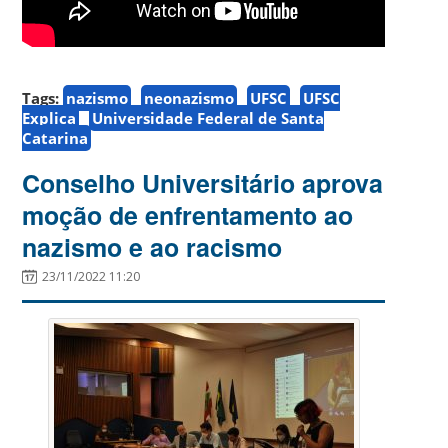
Tags:
nazismo
neonazismo
UFSC
UFSC
Explica
Universidade Federal de Santa
Catarina
Conselho Universitário aprova
moção de enfrentamento ao
nazismo e ao racismo
23/11/2022 11:20