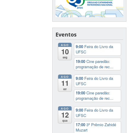
Eventos
AGO
9:00
Feira do Livro da
10
UFSC
seg
19:00
Cine paredão:
programação de rec...
AGO
9:00
Feira do Livro da
11
UFSC
ter
19:00
Cine paredão:
programação de rec...
AGO
9:00
Feira do Livro da
12
UFSC
qua
17:00
3º Prêmio Zahidé
Muzart