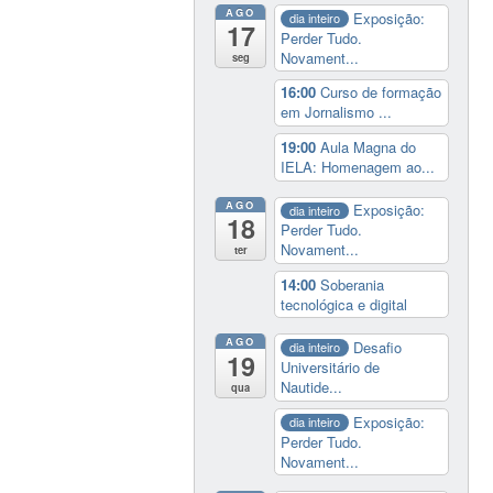
AGO
Exposição:
dia inteiro
17
Perder Tudo.
Novament...
seg
16:00
Curso de formação
em Jornalismo ...
19:00
Aula Magna do
IELA: Homenagem ao...
AGO
Exposição:
dia inteiro
18
Perder Tudo.
Novament...
ter
14:00
Soberania
tecnológica e digital
AGO
Desafio
dia inteiro
19
Universitário de
Nautide...
qua
Exposição:
dia inteiro
Perder Tudo.
Novament...