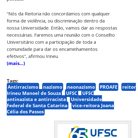
“Nós da Reitoria não concordamos com qualquer
forma de violência, ou discriminação dentro da
nossa Universidade. Então, vamos dar as respostas
necessárias. Faremos uma reunião com o Conselho
Universitário com a participação de toda a
comunidade para dar os encaminhamentos
efetivos”, afirmou Irineu.
(mais…)
Tags:
Antirracismo
nazismo
neonazismo
PROAFE
reitor
Irineu Manoel de Souza
UFSC
UFSC
antinazista e antirracista
Universidade
Federal de Santa Catarina
vice-reitora Joana
Célia dos Passos