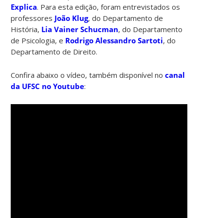
Explica
. Para esta edição, foram entrevistados os
professores
João Klug
, do Departamento de
História,
Lia Vainer Schucman
, do Departamento
de Psicologia, e
Rodrigo Alessandro Sartoti
, do
Departamento de Direito.
Confira abaixo o vídeo, também disponível no
canal
da UFSC no Youtube
: