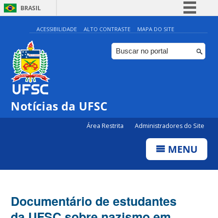
BRASIL
Simplifique!
ACESSIBILIDADE
ALTO CONTRASTE
MAPA DO SITE
Comunica BR
Participe
Acesso à informação
Legislação
Notícias da UFSC
Canais
Área Restrita
Administradores do Site
MENU
Documentário de estudantes
da UFSC sobre nazismo em