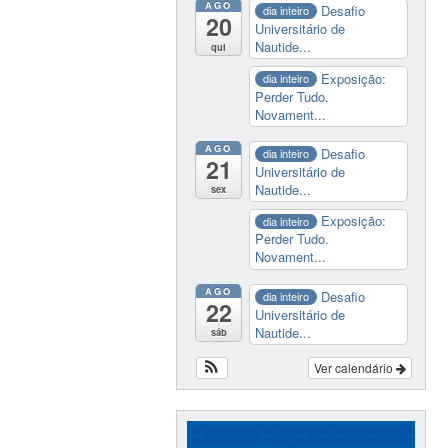
AGO
Desafio
dia inteiro
20
Universitário de
Nautide...
qui
Exposição:
dia inteiro
Perder Tudo.
Novament...
AGO
Desafio
dia inteiro
21
Universitário de
Nautide...
sex
Exposição:
dia inteiro
Perder Tudo.
Novament...
AGO
Desafio
dia inteiro
22
Universitário de
Nautide...
sáb
Ver calendário