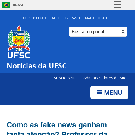
BRASIL
Simplifique!
ACESSIBILIDADE
ALTO CONTRASTE
MAPA DO SITE
Comunica BR
Participe
Acesso à informação
Legislação
Notícias da UFSC
Canais
Área Restrita
Administradores do Site
MENU
Como as fake news ganham
tanta atenção? Professor da