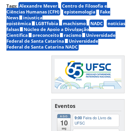
Tags:
Alexandre Meyer
Centro de Filosofia e
Ciências Humanas (CFH)
epistemologia
Fake
News
injustiça
epistêmica
LGBTfobia
machismo
NADC
notícias
falsas
Núcleo de Apoio a Divulgação
Científica
preconceito
racismo
Universidade
Federal de Santa Catarina
Universidade
Federal de Santa Catarina NADC
Eventos
AGO
9:00
Feira do Livro da
10
UFSC
seg