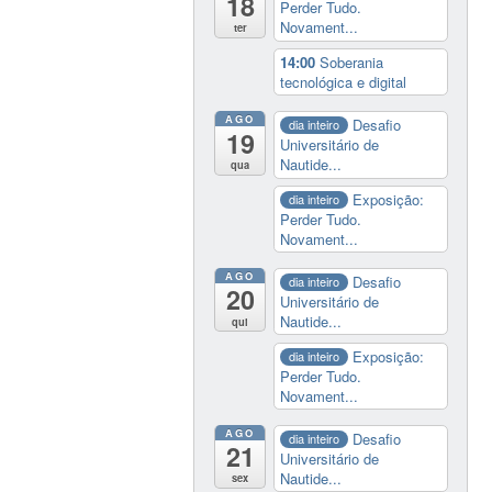
18
Perder Tudo.
Novament...
ter
14:00
Soberania
tecnológica e digital
AGO
Desafio
dia inteiro
19
Universitário de
Nautide...
qua
Exposição:
dia inteiro
Perder Tudo.
Novament...
AGO
Desafio
dia inteiro
20
Universitário de
Nautide...
qui
Exposição:
dia inteiro
Perder Tudo.
Novament...
AGO
Desafio
dia inteiro
21
Universitário de
Nautide...
sex