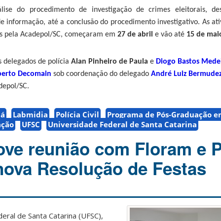
álise
d
o procedimento de investigação de crimes eleitorais, des
e informação, até a conclusão do procedimento investigativo.
As
at
os pela Acadepol/SC,
começaram em
27 de abril
e vão até
15 de mai
s delegados de polícia
Alan Pinheiro de Paula
e
Diogo Bastos Mede
berto Decomain
sob coordenação do
d
elegado
André Luiz Bermudez
depol
/SC.
uá
Labmidia
Polícia Civil
Programa de Pós-Graduação e
ação
UFSC
Universidade Federal de Santa Catarina
e reunião com Floram e P
 nova Resolução de Festas
deral de Santa Catarina (UFSC),