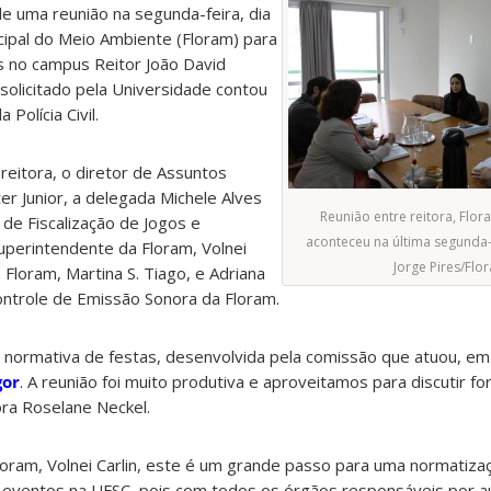
de uma reunião na segunda-feira, dia
cipal do Meio Ambiente (Floram) para
as no campus Reitor João David
 solicitado pela Universidade contou
Polícia Civil.
eitora, o diretor de Assuntos
ter Junior, a delegada Michele Alves
Reunião entre reitora, Flora
 de Fiscalização de Jogos e
aconteceu na última segunda-fe
 superintendente da Floram, Volnei
Jorge Pires/Flo
a Floram, Martina S. Tiago, e Adriana
ontrole de Emissão Sonora da Floram.
o normativa de festas, desenvolvida pela comissão que atuou, e
gor
. A reunião foi muito produtiva e aproveitamos para discutir f
ora Roselane Neckel.
oram, Volnei Carlin, este é um grande passo para uma normatizaç
e eventos na UFSC, pois com todos os órgãos responsáveis por au