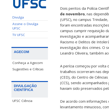
Dois peritos da Polícia Cient
de novembro
, nas dependên
Divulga
(UFSC), no campus Trindade, 
Assine o Divulga
foram encontradas inscrições 
UFSC
campus cumprir requisição da 
TV UFSC
investigação e acompanhara
Racismo e Delitos de Intoler
investigação dos crimes. O s
AGECOM
Leandro Oliveira, também ac
Conheça a Agecom
A perícia começou por volta
Sugestões e Críticas
trabalhos ocorreram nas dep
(CED), do Centro de Ciências 
(CCS), sendo acompanhados p
DIVULGAÇÃO
haviam sido preservados pela 
CIENTÍFICA
UFSC Ciência
De acordo com informações da P
levantamento minucioso, com