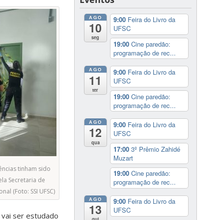
AGO
9:00
Feira do Livro da
10
UFSC
seg
19:00
Cine paredão:
programação de rec...
AGO
9:00
Feira do Livro da
11
UFSC
ter
19:00
Cine paredão:
programação de rec...
AGO
9:00
Feira do Livro da
12
UFSC
qua
17:00
3º Prêmio Zahidé
Muzart
ências tinham sido
19:00
Cine paredão:
la Secretaria de
programação de rec...
onal (Foto: SSI UFSC)
AGO
9:00
Feira do Livro da
13
UFSC
 vai ser estudado
qui