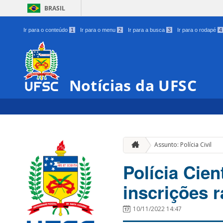
BRASIL
Ir para o conteúdo
1
Ir para o menu
2
Ir para a busca
3
Ir para o rodapé
4
Notícias da UFSC
Assunto: Polícia Civil
Polícia Cien
inscrições 
10/11/2022 14:47