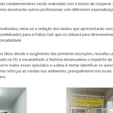
cias complementares serão realizadas com o intuito de cooperar
ames envolverão outros profissionais com diferentes especializa
ealizados, inicia-se a redação dos laudos que apresentarão con
onibilizados para a Polícia Civil, que os utilizará para direcionam
onsabilidade.
fatos desde o surgimento das primeiras inscrições, ressalta Le
ado na SSI e encaminhado à Reitoria desencadeou o inquérito da Pol
to todos esses episódios e a ideia é tentar identificar os aut
ente reforçou as rondas nos ambientes, principalmente nos locai
rio.