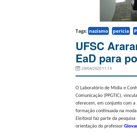
Tags:
nazismo
perícia
P
UFSC Arara
EaD para pol
29/04/2020 11:14
O Laboratório de Mídia e Con
Comunicação
(
PPGTIC
), vincu
oferecem, em conjunto com a A
formação continuada na modalid
Eleitoral
faz parte da pesquisa 
orientação do
professor
Giova