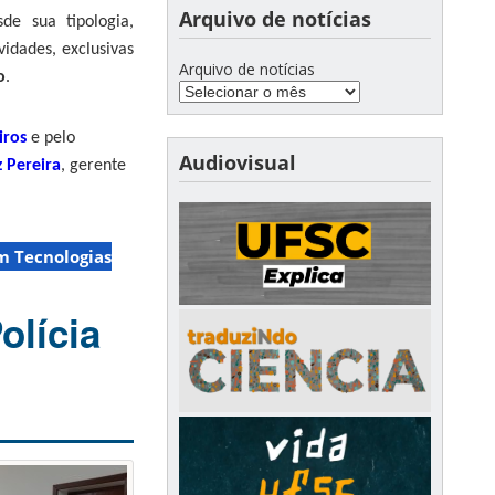
Arquivo de notícias
de sua tipologia,
ividade
s, exclusivas
Arquivo de notícias
o
.
iros
e
pelo
Audiovisual
 Pereira
, gerente
m Tecnologias
olícia