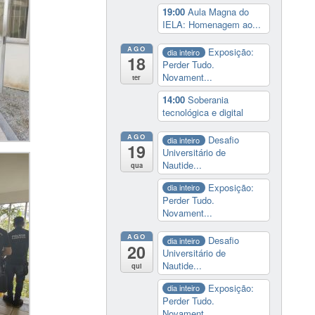
19:00
Aula Magna do
IELA: Homenagem ao...
AGO
Exposição:
dia inteiro
18
Perder Tudo.
Novament...
ter
14:00
Soberania
tecnológica e digital
AGO
Desafio
dia inteiro
19
Universitário de
Nautide...
qua
Exposição:
dia inteiro
Perder Tudo.
Novament...
AGO
Desafio
dia inteiro
20
Universitário de
Nautide...
qui
Exposição:
dia inteiro
Perder Tudo.
Novament...