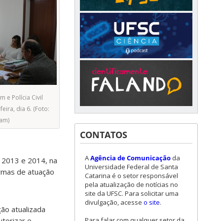
m e Polícia Civil
ira, dia 6. (Foto:
ram)
CONTATOS
A
Agência de Comunicação
da
m 2013 e 2014, na
Universidade Federal de Santa
ormas de atuação
Catarina é o setor responsável
pela atualização de notícias no
site da UFSC. Para solicitar uma
divulgação, acesse
o site
.
ão atualizada
Para falar com qualquer setor da
torizar e