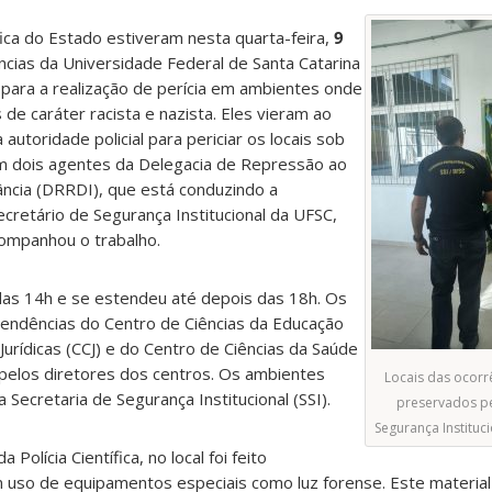
ífica do Estado estiveram nesta quarta-feira,
9
cias da Universidade Federal de Santa Catarina
para a realização de perícia em ambientes onde
de caráter racista e nazista. Eles vieram ao
autoridade policial para periciar os locais sob
m dois agentes da Delegacia de Repressão ao
ância (DRRDI), que está conduzindo a
ecretário de Segurança Institucional da UFSC,
ompanhou o trabalho.
 das 14h e se estendeu até depois das 18h. Os
endências do Centro de Ciências da Educação
Jurídicas (CCJ) e do Centro de Ciências da Saúde
elos diretores dos centros. Os ambientes
Locais das ocorr
Secretaria de Segurança Institucional (SSI).
preservados pe
Segurança Instituci
olícia Científica, no local foi feito
 uso de equipamentos especiais como luz forense. Este material