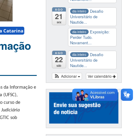
AGO
Desafio
dia inteiro
21
Universitário de
Nautide...
sex
a Catarina
Exposição:
dia inteiro
Perder Tudo.
rmação
Novament...
AGO
Desafio
dia inteiro
22
Universitário de
Nautide...
sáb
Adicionar
Ver calendário
s da Informação e
a (UFSC),
o curso de
 Judiciária
GTIC sob