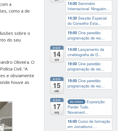
14:00
Seminário
 com a
Internacional ‘Ninguém...
ções, como a de
14:30
Sessão Especial
do Conselho Esta...
19:00
Cine paredão:
clusões sobre o
programação de rec...
ento do seu
AGO
14:00
Lançamento da
14
cinebiografia de D...
sex
andro Oliveira. O
19:00
Cine paredão:
ícia Civil. “A
programação de rec...
ores e obviamente
AGO
19:00
Cine paredão:
s onde houve as
15
programação de rec...
sáb
AGO
Exposição:
dia inteiro
17
Perder Tudo.
Novament...
seg
16:00
Curso de formação
em Jornalismo ...