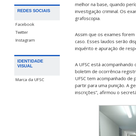
melhor na base, quando perí
REDES SOCIAIS
investigação criminal. Os ex
grafoscopia.
Facebook
Twitter
Assim que os exames forem r
Instagram
caso. Esses laudos serão disp
inquérito e apuração de resp
IDENTIDADE
A UFSC está acompanhando os 
VISUAL
boletim de ocorrência registr
UFSC tem acompanhado de per
Marca da UFSC
partir para uma punição. A g
inscrições”, afirmou o secretá