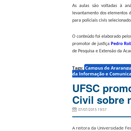
As aulas são voltadas à
an
levantamento dos elementos d
para policiais civis selecionad
O conteúdo foi elaborado
pelo
promotor de justiça
Pedro Ro
de Pesquisa e Extensão da
Aca
Tags:
Campus de Ararang
da Informação e Comunic
UFSC promov
Civil sobre
07/07/2015 19:57
A reitora da Universidade Fe