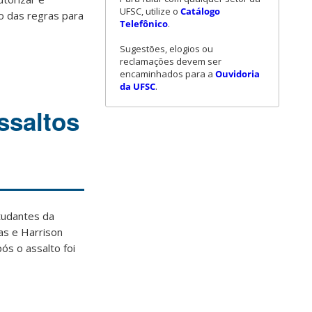
UFSC, utilize o
Catálogo
ão das regras para
Telefônico
.
Sugestões, elogios ou
reclamações devem ser
encaminhados para a
Ouvidoria
da UFSC
.
ssaltos
studantes da
as e Harrison
ós o assalto foi