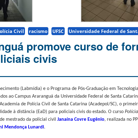
olícia Civil
racismo
UFSC
Universidade Federal de Sant
nguá promove curso de fo
iciais civis
hecimento (Labmídia) e o Programa de Pós-Graduação em Tecnologia
lados ao Campus Araranguá da Universidade Federal de Santa Catarin
cademia de Polícia Civil de Santa Catarina (Acadepol/SC), o primeir
ade à distância (EaD) para policiais civis do estado. O curso
Polícia
de mestrado da policial civil
Janaína Covre Eugênio
,
realizada
no PP
ni Mendonça Lunardi
.