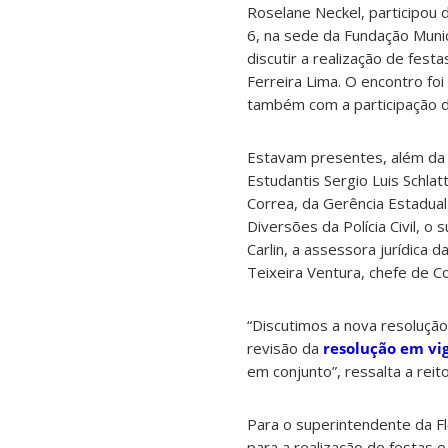
Roselane Neckel, participou 
6, na sede da Fundação Muni
discutir a realização de fest
Ferreira Lima. O encontro foi
também com a participação da 
Estavam presentes, além da r
Estudantis Sergio Luis Schlat
Correa, da Gerência Estadual
Diversões da Polícia Civil, o
Carlin, a assessora jurídica d
Teixeira Ventura, chefe de C
“Discutimos a nova resoluçã
revisão da
resolução em vi
em conjunto”, ressalta a reit
Para o superintendente da Fl
para a realização de festas 