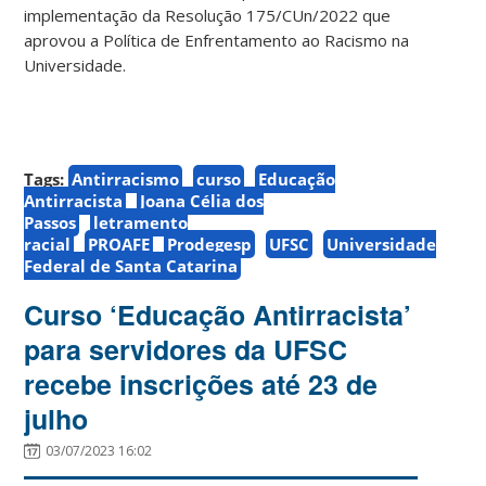
implementação da Resolução 175/CUn/2022 que
aprovou a Política de Enfrentamento ao Racismo na
Universidade.
Tags:
Antirracismo
curso
Educação
Antirracista
Joana Célia dos
Passos
letramento
racial
PROAFE
Prodegesp
UFSC
Universidade
Federal de Santa Catarina
Curso ‘Educação Antirracista’
para servidores da UFSC
recebe inscrições até 23 de
julho
03/07/2023 16:02