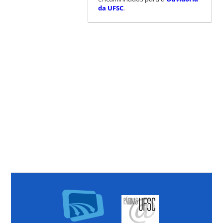
da UFSC
.