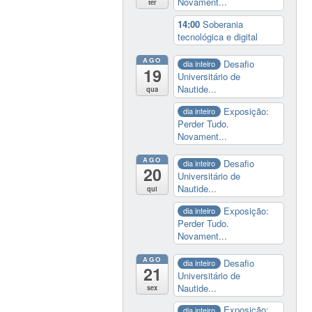
Novament...
ter
14:00
Soberania
tecnológica e digital
AGO
Desafio
dia inteiro
19
Universitário de
Nautide...
qua
Exposição:
dia inteiro
Perder Tudo.
Novament...
AGO
Desafio
dia inteiro
20
Universitário de
Nautide...
qui
Exposição:
dia inteiro
Perder Tudo.
Novament...
AGO
Desafio
dia inteiro
21
Universitário de
Nautide...
sex
Exposição:
dia inteiro