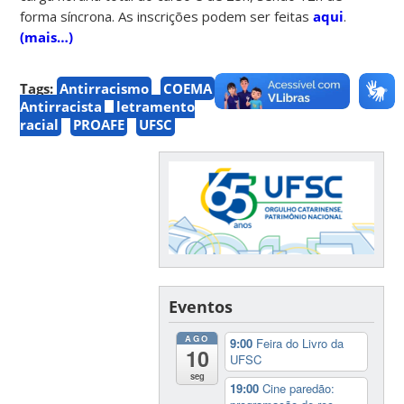
forma síncrona.
As inscrições podem ser feitas
aqui
.
(mais…)
Tags:
Antirracismo
COEMA
Educação
Antirracista
letramento
racial
PROAFE
UFSC
Eventos
AGO
9:00
Feira do Livro da
10
UFSC
seg
19:00
Cine paredão: