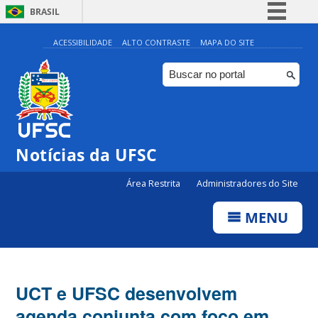
BRASIL
Simplifique!
ACESSIBILIDADE
ALTO CONTRASTE
MAPA DO SITE
Comunica BR
Participe
Acesso à informação
Legislação
Notícias da UFSC
Canais
Área Restrita
Administradores do Site
MENU
UCT e UFSC desenvolvem
agenda conjunta com foco em