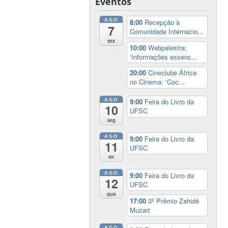
Eventos
AGO
8:00
Recepção à
7
Comunidade Internacio...
sex
10:00
Webpalestra:
‘Informações essenc...
20:00
Cineclube África
no Cinema: ‘Coc...
AGO
9:00
Feira do Livro da
10
UFSC
seg
AGO
9:00
Feira do Livro da
11
UFSC
ter
AGO
9:00
Feira do Livro da
12
UFSC
qua
17:00
3º Prêmio Zahidé
Muzart
AGO