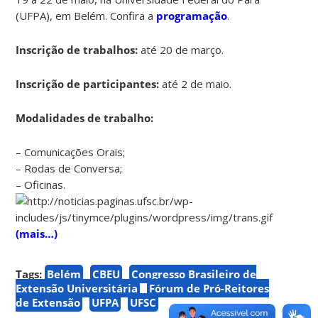
(UFPA), em Belém. Confira a
programação
.
Inscrição de trabalhos:
até 20 de março.
Inscrição de participantes:
até 2 de maio.
Modalidades de trabalho:
– Comunicações Orais;
– Rodas de Conversa;
– Oficinas.
(mais…)
Tags:
Belém
CBEU
Congresso Brasileiro de
Extensão Universitária
Fórum de Pró-Reitores
de Extensão
UFPA
UFSC