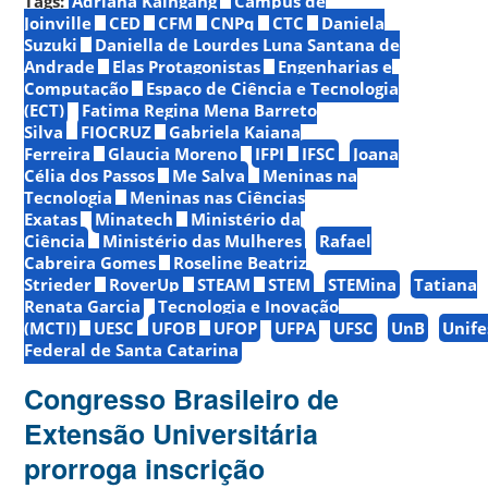
Tags:
Adriana Kaingang
Campus de
Joinville
CED
CFM
CNPq
CTC
Daniela
Suzuki
Daniella de Lourdes Luna Santana de
Andrade
Elas Protagonistas
Engenharias e
Computação
Espaço de Ciência e Tecnologia
(ECT)
Fatima Regina Mena Barreto
Silva
FIOCRUZ
Gabriela Kaiana
Ferreira
Glaucia Moreno
IFPI
IFSC
Joana
Célia dos Passos
Me Salva
Meninas na
Tecnologia
Meninas nas Ciências
Exatas
Minatech
Ministério da
Ciência
Ministério das Mulheres
Rafael
Cabreira Gomes
Roseline Beatriz
Strieder
RoverUp
STEAM
STEM
STEMina
Tatiana
Renata Garcia
Tecnologia e Inovação
(MCTI)
UESC
UFOB
UFOP
UFPA
UFSC
UnB
Unife
Federal de Santa Catarina
Congresso Brasileiro de
Extensão Universitária
prorroga inscrição