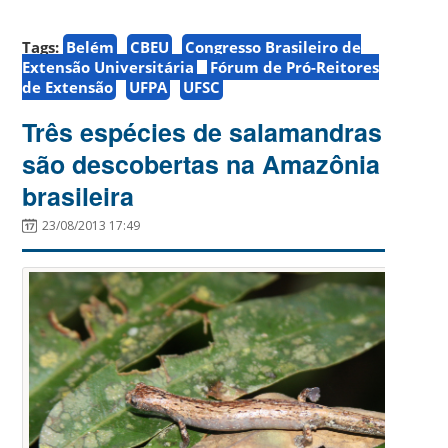
Tags:
Belém
CBEU
Congresso Brasileiro de
Extensão Universitária
Fórum de Pró-Reitores
de Extensão
UFPA
UFSC
Três espécies de salamandras
são descobertas na Amazônia
brasileira
23/08/2013 17:49