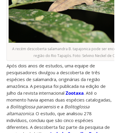
A recém descoberta salamandra B. tapajonica pode ser encontrada no 
região do Rio Tapajós. Foto: Selvino Neckel de Oliveira
Após dois anos de estudos, uma equipe de
pesquisadores divulgou a descoberta de três
espécies de salamandra, originárias da região
amazônica. A pesquisa foi publicada na edição de
julho da revista internacional
Zootaxa
. Até o
momento havia apenas duas espécies catalogadas,
a
Bolitoglossa paraensis
e a
Bolitoglossa
altamazonica
. O estudo, que analisou 278
indivíduos, concluiu que são cinco espécies
diferentes. A descoberta faz parte da pesquisa de