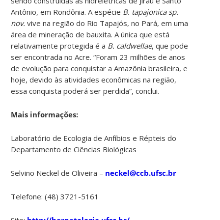
sendo construídas as hidrelétricas de Jirau e Santo
Antônio, em Rondônia. A espécie
B. tapajonica sp.
nov.
vive na região do Rio Tapajós, no Pará, em uma
área de mineração de bauxita. A única que está
relativamente protegida é a
B. caldwellae
, que pode
ser encontrada no Acre. “Foram 23 milhões de anos
de evolução para conquistar a Amazônia brasileira, e
hoje, devido às atividades econômicas na região,
essa conquista poderá ser perdida”, conclui.
Mais informações:
Laboratório de Ecologia de Anfíbios e Répteis do
Departamento de Ciências Biológicas
Selvino Neckel de Oliveira –
neckel@ccb.ufsc.br
Telefone: (48) 3721-5161
Site:
http://herpetologia.ufsc.br/