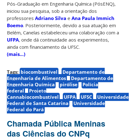
Pós-Graduação em Engenharia Química (PósENQ),
iniciou sua pesquisa, sob a orientação dos
professores
Adriano Silva
e
Ana Paula Immich
Boemo
. Posteriormente, devido a sua atuação em
Belém, Canelas estabeleceu uma colaboração com a
UFPA
, onde dá continuidade aos experimentos,
ainda com financiamento da UFSC.
(mais…)
Tags:
biocombustível
Departamento de
Engenharia de Alimentos
Departamento de
Engenharia Química
pirólise
Polícia
federal
Projeto
Cannabiocombustível
UFPA
UFSC
Universidade
Federal de Santa Catarina
Universidade
Federal do Pará
Chamada Pública Meninas
das Ciências do CNPq