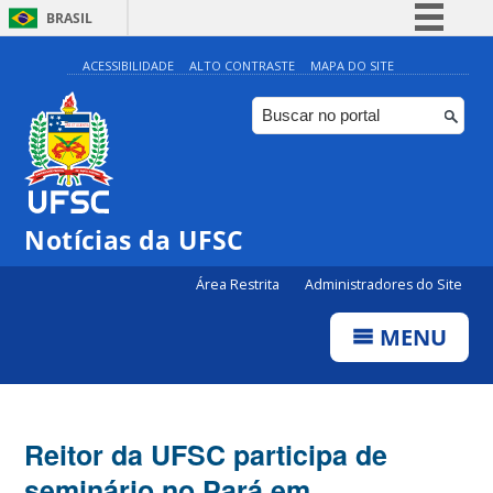
BRASIL
Simplifique!
ACESSIBILIDADE
ALTO CONTRASTE
MAPA DO SITE
Comunica BR
Participe
Acesso à informação
Legislação
Notícias da UFSC
Canais
Área Restrita
Administradores do Site
MENU
Reitor da UFSC participa de
seminário no Pará em