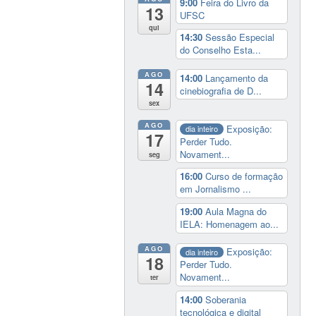
9:00
Feira do Livro da
13
UFSC
qui
14:30
Sessão Especial
do Conselho Esta...
AGO
14:00
Lançamento da
14
cinebiografia de D...
sex
AGO
Exposição:
dia inteiro
17
Perder Tudo.
Novament...
seg
16:00
Curso de formação
em Jornalismo ...
19:00
Aula Magna do
IELA: Homenagem ao...
AGO
Exposição:
dia inteiro
18
Perder Tudo.
Novament...
ter
14:00
Soberania
tecnológica e digital