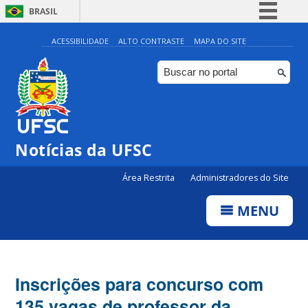
BRASIL
Simplifique!
ACESSIBILIDADE
ALTO CONTRASTE
MAPA DO SITE
Comunica BR
Participe
Acesso à informação
Legislação
Notícias da UFSC
Canais
Área Restrita
Administradores do Site
MENU
Inscrições para concurso com
135 vagas de professor da