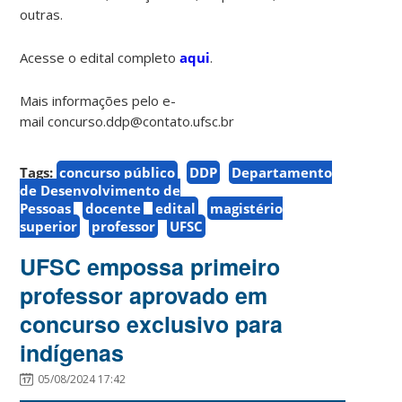
outras.
Acesse o edital completo
aqui
.
Mais informações pelo e-
mail concurso.ddp@contato.ufsc.br
Tags:
concurso público
DDP
Departamento
de Desenvolvimento de
Pessoas
docente
edital
magistério
superior
professor
UFSC
UFSC empossa primeiro
professor aprovado em
concurso exclusivo para
indígenas
05/08/2024 17:42