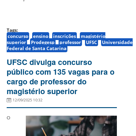
Tags:
concurso
ensino
inscrições
magistério
superior
Prodegesp
professor
UFSC
Universidade
Federal de Santa Catarina
UFSC divulga concurso
público com 135 vagas para o
cargo de professor do
magistério superior
12/09/2025 10:32
O