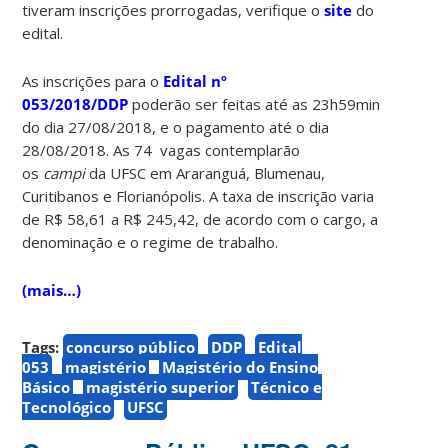
tiveram inscrições prorrogadas, verifique o
site
do
edital.
As inscrições para o
Edital nº
053/2018/DDP
poderão ser feitas até as 23h59min
do dia 27/08/2018, e o pagamento até o dia
28/08/2018. As 74 vagas contemplarão
os
campi
da UFSC em Araranguá, Blumenau,
Curitibanos e Florianópolis. A taxa de inscrição varia
de R$ 58,61 a R$ 245,42, de acordo com o cargo, a
denominação e o regime de trabalho.
(mais…)
Tags:
concurso público
DDP
Edital
053
magistério
Magistério do Ensino
Básico
magistério superior
Técnico e
Tecnológico
UFSC