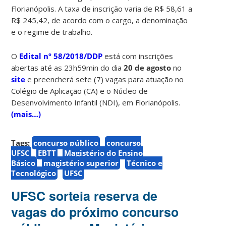
Florianópolis. A taxa de inscrição varia de R$ 58,61 a
R$ 245,42, de acordo com o cargo, a denominação
e o regime de trabalho.
O
Edital nº 58/2018/DDP
está com inscrições
abertas até as 23h59min do dia
20 de agosto
no
site
e preencherá sete (7) vagas para atuação no
Colégio de Aplicação (CA) e o Núcleo de
Desenvolvimento Infantil (NDI), em Florianópolis.
(mais…)
Tags:
concurso público
concurso
UFSC
EBTT
Magistério do Ensino
Básico
magistério superior
Técnico e
Tecnológico
UFSC
UFSC sorteia reserva de
vagas do próximo concurso