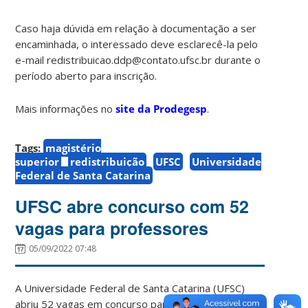
Caso haja dúvida em relação à documentação a ser
encaminhada, o interessado deve esclarecê-la pelo
e-mail redistribuicao.ddp@contato.ufsc.br durante o
período aberto para inscrição.
Mais informações no
site da Prodegesp
.
Tags:
magistério
superior
redistribuição
UFSC
Universidade
Federal de Santa Catarina
UFSC abre concurso com 52
vagas para professores
05/09/2022 07:48
A Universidade Federal de Santa Catarina (UFSC)
abriu 52 vagas em concurso para o cargo de