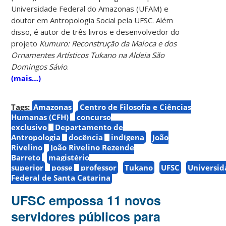
Universidade Federal do Amazonas (UFAM) e
doutor em Antropologia Social pela UFSC. Além
disso, é autor de três livros e desenvolvedor do
projeto
Kumuro: Reconstrução da Maloca e dos
Ornamentes Artísticos Tukano na Aldeia São
Domingos Sávio
.
(mais…)
Tags:
Amazonas
Centro de Filosofia e Ciências
Humanas (CFH)
concurso
exclusivo
Departamento de
Antropologia
docência
indígena
João
Rivelino
João Rivelino Rezende
Barreto
magistério
superior
posse
professor
Tukano
UFSC
Universi
Federal de Santa Catarina
UFSC empossa 11 novos
servidores públicos para