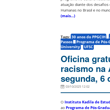
atuação diante dos desafios
Humanas no Brasil e no mun
(mais…)
Tags:
30 anos do PPGCIH
Passos
Programa de Pós-
University
UFSC
Oficina grat
racismo na Á
segunda, 6 
03/10/2025 12:02
O
Instituto Kadila de Estu
ao
Programa de Pós-Gradua