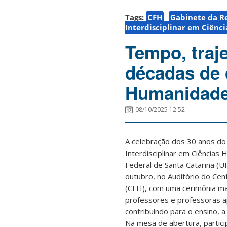
Tags:
CFH
Gabinete da Re
Interdisciplinar em Ciênc
Tempo, traje
décadas de 
Humanidad
08/10/2025 12:52
A celebração dos 30 anos d
Interdisciplinar em Ciência
Federal de Santa Catarina (UF
outubro, no Auditório do Cen
(CFH), com uma cerimônia m
professores e professoras 
contribuindo para o ensino, 
Na mesa de abertura, partic