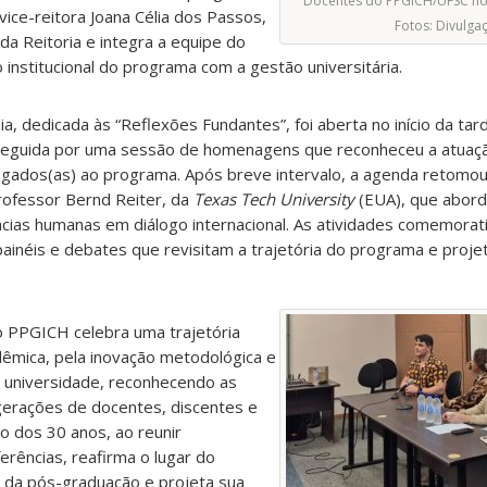
Docentes do PPGICH/UFSC h
 vice-reitora Joana Célia dos Passos,
Fotos: Divulga
a Reitoria e integra a equipe do
 institucional do programa com a gestão universitária.
a, dedicada às “Reflexões Fundantes”, foi aberta no início da ta
, seguida por uma sessão de homenagens que reconheceu a atuaç
ligados(as) ao programa. Após breve intervalo, a agenda retomou
rofessor Bernd Reiter, da
Texas Tech University
(EUA), que abord
cias humanas em diálogo internacional. As atividades comemora
painéis e debates que revisitam a trajetória do programa e proj
o PPGICH celebra uma trajetória
dêmica, pela inovação metodológica e
 universidade, reconhecendo as
 gerações de docentes, discentes e
 dos 30 anos, ao reunir
rências, reafirma o lugar do
l da pós-graduação e projeta sua