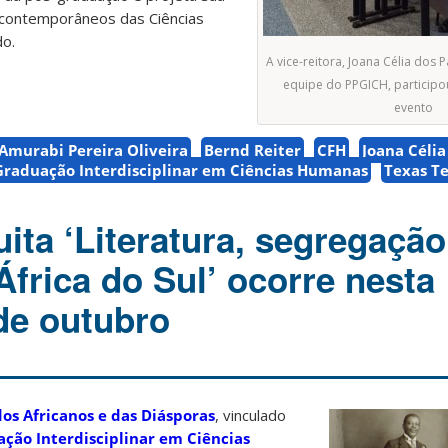
 contemporâneos das Ciências
do.
A vice-reitora, Joana Célia dos 
equipe do PPGICH, participo
evento
Amurabi Pereira Oliveira
Bernd Reiter
CFH
Joana Célia
Graduação Interdisciplinar em Ciências Humanas
Texas T
uita ‘Literatura, segregação
frica do Sul’ ocorre nesta
de outubro
dos Africanos e das Diásporas
, vinculado
ção Interdisciplinar em Ciências