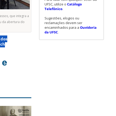
UFSC, utilize o
Catálogo
Telefônico
.
Passos, que integra a
Sugestões, elogios ou
u da abertura do
reclamações devem ser
encaminhados para a
Ouvidoria
da UFSC
.
 dos
ech
 e