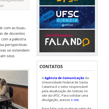
omenageados(as).
ção
rde com as boas-
ão de docentes
 com a palestra
ou perspectivas
tivas se estendem
etam seus
CONTATOS
A
Agência de Comunicação
da
Universidade Federal de Santa
Catarina é o setor responsável
pela atualização de notícias no
site da UFSC. Para solicitar uma
divulgação, acesse
o site
.
Para falar com qualquer setor da