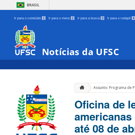
BRASIL
Ir para o conteúdo
1
Ir para o menu
2
Ir para a busca
3
Ir para o rodapé
4
Notícias da UFSC
Assunto: Programa de P
Oficina de l
americanas 
até 08 de ab