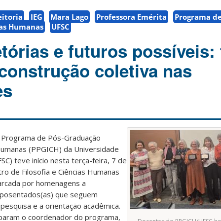
itoria
IEG
Mara Lago
Professora Emérita
Programa de
ias Humanas
UFSC
tórias e futuros possíveis: 
construção coletiva nas
es
o Programa de Pós-Graduação
s Humanas (PPGICH) da Universidade
SC) teve início nesta terça-feira, 7 de
tro de Filosofia e Ciências Humanas
arcada por homenagens a
aposentados(as) que seguem
a pesquisa e a orientação acadêmica.
iparam o coordenador do programa,