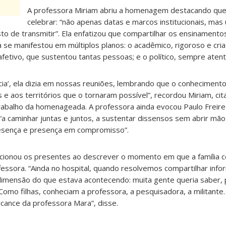
A professora Miriam abriu a homenagem destacando que 
celebrar: “não apenas datas e marcos institucionais, ma
sto de transmitir”. Ela enfatizou que compartilhar os ensinament
se manifestou em múltiplos planos: o acadêmico, rigoroso e criat
 afetivo, que sustentou tantas pessoas; e o político, sempre atent
ncia’, ela dizia em nossas reuniões, lembrando que o conheciment
e aos territórios que o tornaram possível”, recordou Miriam, ci
abalho da homenageada. A professora ainda evocou Paulo Freire
 caminhar juntas e juntos, a sustentar dissensos sem abrir mão
esença e presença em compromisso”.
ocionou os presentes ao descrever o momento em que a família
essora. “Ainda no hospital, quando resolvemos compartilhar inf
imensão do que estava acontecendo: muita gente queria saber, p
omo filhas, conheciam a professora, a pesquisadora, a militante. 
ance da professora Mara”, disse.