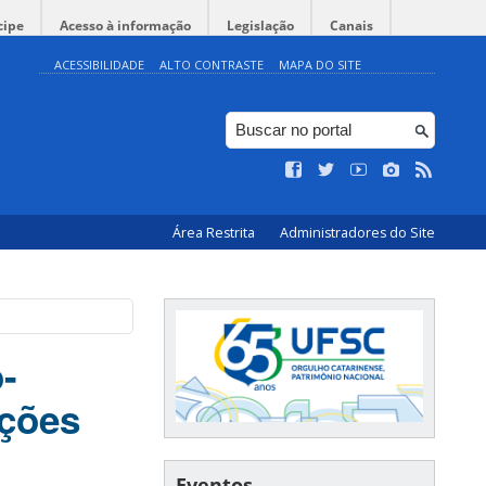
cipe
Acesso à informação
Legislação
Canais
ACESSIBILIDADE
ALTO CONTRASTE
MAPA DO SITE
Área Restrita
Administradores do Site
o-
ições
Eventos