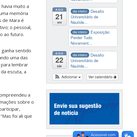
havia muito a
AGO
Desafio
dia inteiro
s uma memória
21
Universitário de
os de Mara é
Nautide...
sex
ivo; o pessoal,
Exposição:
dia inteiro
o ao futuro.
Perder Tudo.
Novament...
o ganha sentido
AGO
Desafio
dia inteiro
tando uma das
22
Universitário de
 para lembrar
Nautide...
sáb
 da escuta, a
Adicionar
Ver calendário
 compreendeu a
ormações sobre o
articipar,
“Mas foi ali que