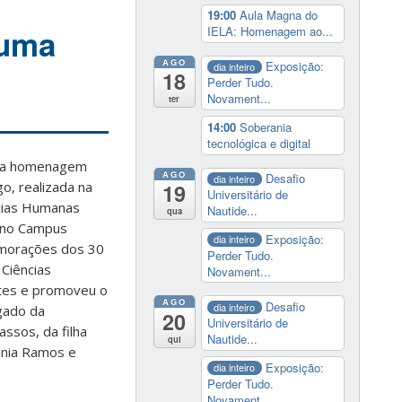
19:00
Aula Magna do
‘uma
IELA: Homenagem ao...
AGO
Exposição:
dia inteiro
18
Perder Tudo.
Novament...
ter
14:00
Soberania
tecnológica e digital
u a homenagem
AGO
Desafio
dia inteiro
o, realizada na
19
Universitário de
ncias Humanas
Nautide...
qua
, no Campus
Exposição:
dia inteiro
memorações dos 30
Perder Tudo.
Ciências
Novament...
ntes e promoveu o
AGO
Desafio
dia inteiro
gado da
20
Universitário de
assos, da filha
Nautide...
qui
ânia Ramos e
Exposição:
dia inteiro
Perder Tudo.
Novament...