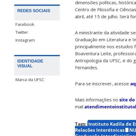
dimensões políticas, históri
Centro de Filosofia e Ciênci
REDES SOCIAIS
abril, até 15 de julho. Será f
Facebook
Twitter
A ministrante da atividade 
Graduação em Literatura e I
Instagram
principalmente nos estudos fe
Boaventura Leite, professo
Antropologia da UFSC, e do gr
IDENTIDADE
VISUAL
Fernandes.
Marca da UFSC
Para se inscrever, acesse
aq
Mais informações no
site do
mail
atendimentoinstituto
Tags:
Instituto Kadila de 
Relações Interétnicas
NU