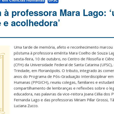
ar em Ciências Humanas
UFSC
à professora Mara Lago: 
e e acolhedora’
Uma tarde de memória, afeto e reconhecimento marco
póstuma à professora emérita Mara Coelho de Souza Lag
sexta-feira, 10 de outubro, no Centro de Filosofia e Ciê
(CFH) da Universidade Federal de Santa Catarina (UFSC)
Trindade, em Florianópolis. O tributo, integrado às co
anos do Programa de Pós-Graduação Interdisciplinar em 
Humanas (PPGICH), reuniu colegas, familiares e estuda
compartilhamento de lembranças e reflexões sobre o le
educadora, nas palavras da vice-reitora Joana Célia dos P
Fernanda Lago e das professoras Miriam Pillar Grossi, T
Luciana Zucco.