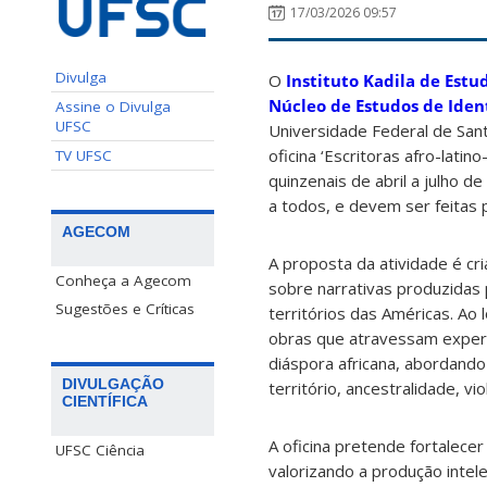
17/03/2026 09:57
Divulga
O
Instituto Kadila de Estu
Núcleo de Estudos de Iden
Assine o Divulga
UFSC
Universidade Federal de Sa
oficina ‘Escritoras afro-lati
TV UFSC
quinzenais de abril a julho d
a todos, e devem ser feitas
AGECOM
A proposta da atividade é cr
Conheça a Agecom
sobre narrativas produzidas 
Sugestões e Críticas
territórios das Américas. Ao
obras que atravessam experi
diáspora africana, abordand
DIVULGAÇÃO
território, ancestralidade, vi
CIENTÍFICA
A oficina pretende fortalece
UFSC Ciência
valorizando a produção intel