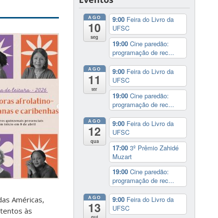
AGO
9:00
Feira do Livro da
10
UFSC
seg
19:00
Cine paredão:
programação de rec...
AGO
9:00
Feira do Livro da
11
UFSC
ter
19:00
Cine paredão:
programação de rec...
AGO
9:00
Feira do Livro da
12
UFSC
qua
17:00
3º Prêmio Zahidé
Muzart
19:00
Cine paredão:
programação de rec...
AGO
 das Américas,
9:00
Feira do Livro da
13
UFSC
atentos às
qui