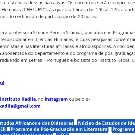
cas e estéticas dessas narrativas. Os encontros serão sempre pre
as Humanas (CFH/UFSC), às quartas-feiras, das 15h às 17h, a parti
ornecido certificado de participação de 20 horas.
será a professora Simone Pereira Schmidt, que atua nos Programa
nterdisciplinar em Ciências Humanas, e cujas pesquisas concentr
ministas e nas literaturas africanas e afrodiaspóricas. A coorden
ra aposentada do departamento e do programa de pós-graduaçã
aduando em Letras – Português e bolsista do Instituto Kadila, Lui
ui
.
 Instituto Kadila
, no
Instagram
ou pelo e-
kadila@gmail.com
Estudos Africanos e das Diásporas
Núcleo de Estudos de Id
ER
Programa de Pós-Graduação em Literatura
Programa 