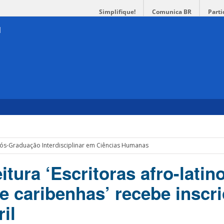
Simplifique!
Comunica BR
Parti
ós-Graduação Interdisciplinar em Ciências Humanas
eitura ‘Escritoras afro-latin
e caribenhas’ recebe inscr
ril