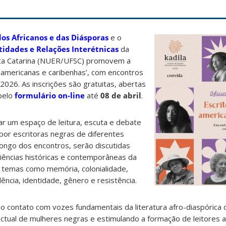
dos Africanos e das Diásporas
e o
tidades e Relações Interétnicas
da
nta Catarina (NUER/UFSC) promovem a
no-americanas e caribenhas’, com encontros
e 2026. As inscrições são gratuitas, abertas
 pelo
formulário on-line
até
08 de abril
.
iar um espaço de leitura, escuta e debate
por escritoras negras de diferentes
 longo dos encontros, serão discutidas
ências históricas e contemporâneas da
o temas como memória, colonialidade,
olência, identidade, gênero e resistência.
r o contato com vozes fundamentais da literatura afro-diaspórica
ectual de mulheres negras e estimulando a formação de leitores 