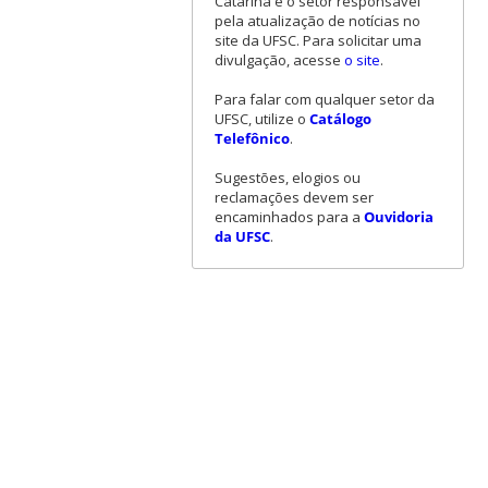
Catarina é o setor responsável
pela atualização de notícias no
site da UFSC. Para solicitar uma
divulgação, acesse
o site
.
Para falar com qualquer setor da
UFSC, utilize o
Catálogo
Telefônico
.
Sugestões, elogios ou
reclamações devem ser
encaminhados para a
Ouvidoria
da UFSC
.