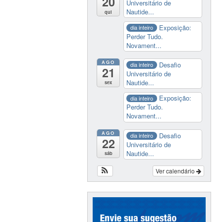
20
Universitário de
Nautide...
qui
Exposição:
dia inteiro
Perder Tudo.
Novament...
AGO
Desafio
dia inteiro
21
Universitário de
Nautide...
sex
Exposição:
dia inteiro
Perder Tudo.
Novament...
AGO
Desafio
dia inteiro
22
Universitário de
Nautide...
sáb
Ver calendário