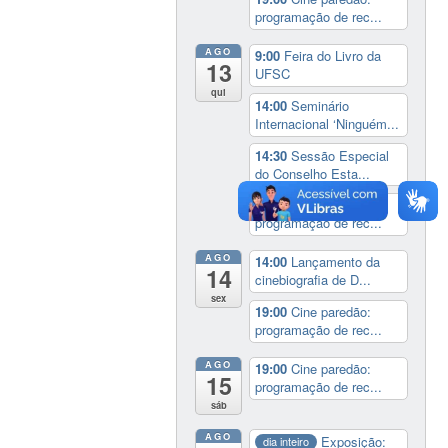
programação de rec...
AGO
9:00
Feira do Livro da
13
UFSC
qui
14:00
Seminário
Internacional ‘Ninguém...
14:30
Sessão Especial
do Conselho Esta...
19:00
Cine paredão:
programação de rec...
AGO
14:00
Lançamento da
14
cinebiografia de D...
sex
19:00
Cine paredão:
programação de rec...
AGO
19:00
Cine paredão:
15
programação de rec...
sáb
AGO
Exposição:
dia inteiro