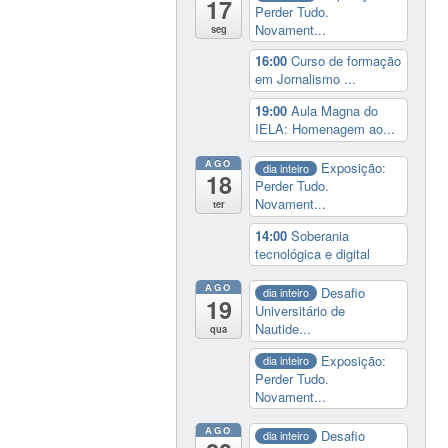
17
Perder Tudo.
Novament...
seg
16:00
Curso de formação
em Jornalismo ...
19:00
Aula Magna do
IELA: Homenagem ao...
AGO
Exposição:
dia inteiro
18
Perder Tudo.
Novament...
ter
14:00
Soberania
tecnológica e digital
AGO
Desafio
dia inteiro
19
Universitário de
Nautide...
qua
Exposição:
dia inteiro
Perder Tudo.
Novament...
AGO
Desafio
dia inteiro