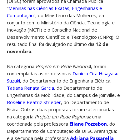
(UFSC) foram aprovados na Chamada Pública
“
Meninas nas Ciências Exatas, Engenharias e
Computação
”, do Ministério das Mulheres, em
conjunto com o Ministério da Ciência, Tecnologia e
Inovação (MCTI) e o Conselho Nacional de
Desenvolvimento Científico e Tecnológico (CNPq). O
resultado final foi divulgado no último dia
12 de
novembro
.
Na categoria
Projeto em Rede Naciona
l, foram
contempladas as professoras
Daniela Ota Hisayasu
Suzuki
, do Departamento de Engenharia Elétrica,
Tatiana Renata Garcia
, do Departamento de
Engenharias da Mobilidade, do Campus de Joinville, e
Roseline Beatriz Strieder
, do Departamento de
Física. Outras duas propostas foram selecionadas
na categoria
Projeto em Rede Regional
: uma
coordenada pela professora
Eliane Pozzebon
, do
Departamento de Computação da UFSC Araranguá;
e a segunda pela professora
Adriana Passarella