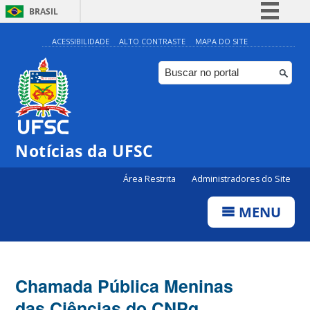
BRASIL
Simplifique!
ACESSIBILIDADE
ALTO CONTRASTE
MAPA DO SITE
Comunica BR
Participe
Acesso à informação
Legislação
Notícias da UFSC
Canais
Área Restrita
Administradores do Site
MENU
Chamada Pública Meninas
das Ciências do CNPq