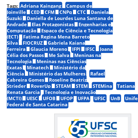
Tags:
Adriana Kaingang
Campus de
Joinville
CED
CFM
CNPq
CTC
Daniela
Suzuki
Daniella de Lourdes Luna Santana de
Andrade
Elas Protagonistas
Engenharias e
Computação
Espaço de Ciência e Tecnologia
(ECT)
Fatima Regina Mena Barreto
Silva
FIOCRUZ
Gabriela Kaiana
Ferreira
Glaucia Moreno
IFPI
IFSC
Joana
Célia dos Passos
Me Salva
Meninas na
Tecnologia
Meninas nas Ciências
Exatas
Minatech
Ministério da
Ciência
Ministério das Mulheres
Rafael
Cabreira Gomes
Roseline Beatriz
Strieder
RoverUp
STEAM
STEM
STEMina
Tatiana
Renata Garcia
Tecnologia e Inovação
(MCTI)
UESC
UFOB
UFOP
UFPA
UFSC
UnB
Unife
Federal de Santa Catarina