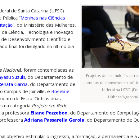
eral de Santa Catarina (UFSC)
Pública “
Meninas nas Ciências
utação
”, do Ministério das Mulheres,
 da Ciência, Tecnologia e Inovação
 de Desenvolvimento Científico e
do final foi divulgado no último dia
e Naciona
l, foram contempladas as
Projetos de estímulo às carrei
ayasu Suzuki
, do Departamento de
como os que envolvem robótic
Renata Garcia
, do Departamento de
federal na UFSC. (Fot
o Campus de Joinville, e
Roseline
Hübner/Agecom/
mento de Física. Outras duas
s na categoria
Projeto em Rede
ela professora
Eliane Pozzebon
, do Departamento de Computaç
 professora
Adriana Passarella Gerola
, do Departamento de Qu
al objetivo estimular o ingresso, a formação, a permanência e a