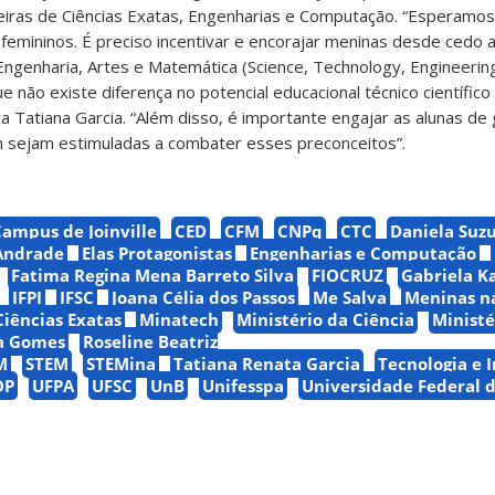
eiras de Ciências Exatas, Engenharias e Computação.
“Esperamos
femininos. É preciso incentivar e encorajar meninas desde cedo a
Engenharia, Artes e Matemática (Science, Technology, Engineering
 não existe diferença no potencial educacional técnico científic
ra Tatiana Garcia. “Além disso, é importante engajar as alunas d
 sejam estimuladas a combater esses preconceitos”.
ampus de Joinville
CED
CFM
CNPq
CTC
Daniela Suz
Andrade
Elas Protagonistas
Engenharias e Computação
Fatima Regina Mena Barreto Silva
FIOCRUZ
Gabriela K
IFPI
IFSC
Joana Célia dos Passos
Me Salva
Meninas n
iências Exatas
Minatech
Ministério da Ciência
Ministé
ra Gomes
Roseline Beatriz
M
STEM
STEMina
Tatiana Renata Garcia
Tecnologia e 
OP
UFPA
UFSC
UnB
Unifesspa
Universidade Federal 