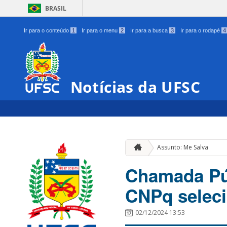
BRASIL
Ir para o conteúdo
1
Ir para o menu
2
Ir para a busca
3
Ir para o rodapé
4
Notícias da UFSC
Assunto: Me Salva
Chamada Púb
CNPq seleci
02/12/2024 13:53