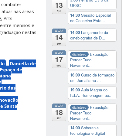
13
 combater
UFSC
 atuar nas áreas
qui
14:30
Sessão Especial
, Arts
do Conselho Esta...
o entre meninos e
AGO
e graduação nestas
14:00
Lançamento da
14
cinebiografia de D...
sex
AGO
Exposição:
dia inteiro
17
Perder Tudo.
uki
Daniella de
Novament...
seg
Espaço de
16:00
Curso de formação
aiana
em Jornalismo ...
a
rio das
19:00
Aula Magna do
IELA: Homenagem ao...
Inovação
de Santa
AGO
Exposição:
dia inteiro
18
Perder Tudo.
Novament...
ter
14:00
Soberania
tecnológica e digital