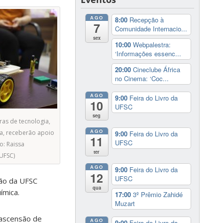
AGO
8:00
Recepção à
7
Comunidade Internacio...
sex
10:00
Webpalestra:
‘Informações essenc...
20:00
Cineclube África
no Cinema: ‘Coc...
AGO
9:00
Feira do Livro da
10
UFSC
seg
ras de tecnologia,
AGO
a, receberão apoio
9:00
Feira do Livro da
11
UFSC
o: Raissa
ter
UFSC)
AGO
9:00
Feira do Livro da
12
UFSC
ão da UFSC
qua
ímica.
17:00
3º Prêmio Zahidé
Muzart
 ascensão de
AGO
9:00
Feira do Livro da