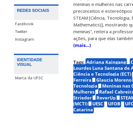
meninas e mulheres nas carr
REDES SOCIAIS
preconceitos e estereótipos 
STEAM [Ciência, Tecnologia, 
Facebook
Mathematics)], mostrando que
meninas”, reitera a professo
Twitter
ações, para que elas também
Instagram
(mais…)
IDENTIDADE
Tags:
Adriana Kaingang
C
VISUAL
Lourdes Luna Santana de 
Ciência e Tecnologia (ECT)
Marca da UFSC
Ferreira
Glaucia Moreno
Tecnologia
Meninas nas C
Mulheres
Rafael Cabrei
Strieder
RoverUp
STEA
(MCTI)
UESC
UFOB
UF
Catarina