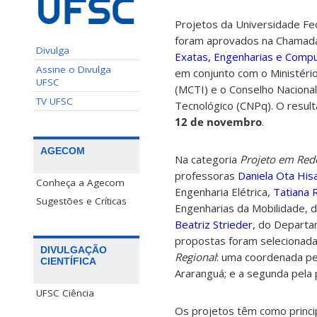
Projetos da Universidade Fed
foram aprovados na Chamada 
Divulga
Exatas, Engenharias e Comp
Assine o Divulga
em conjunto com o Ministério
UFSC
(MCTI) e o Conselho Nacional
TV UFSC
Tecnológico (CNPq). O resulta
12 de novembro
.
AGECOM
Na categoria
Projeto em Red
professoras
Daniela Ota His
Conheça a Agecom
Engenharia Elétrica,
Tatiana 
Sugestões e Críticas
Engenharias da Mobilidade, d
Beatriz Strieder
, do Departa
propostas foram selecionada
DIVULGAÇÃO
Regional
: uma coordenada p
CIENTÍFICA
Araranguá; e a segunda pela
UFSC Ciência
Os projetos têm como princip