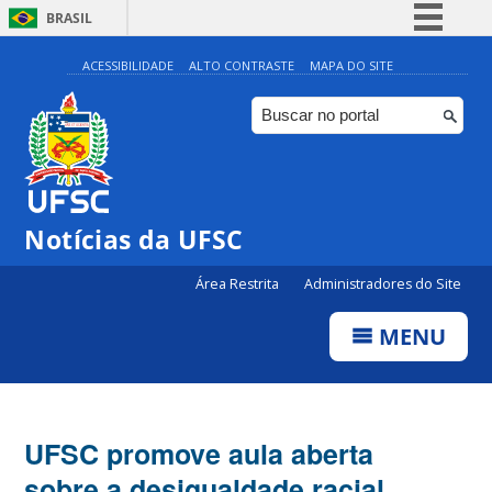
BRASIL
Simplifique!
ACESSIBILIDADE
ALTO CONTRASTE
MAPA DO SITE
Comunica BR
Participe
Acesso à informação
Legislação
Notícias da UFSC
Canais
Área Restrita
Administradores do Site
MENU
UFSC promove aula aberta
sobre a desigualdade racial