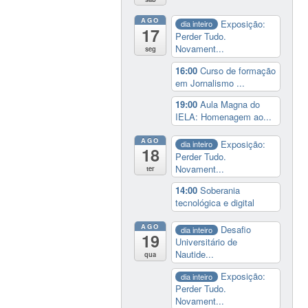
AGO
Exposição:
dia inteiro
17
Perder Tudo.
Novament...
seg
16:00
Curso de formação
em Jornalismo ...
19:00
Aula Magna do
IELA: Homenagem ao...
AGO
Exposição:
dia inteiro
18
Perder Tudo.
Novament...
ter
14:00
Soberania
tecnológica e digital
AGO
Desafio
dia inteiro
19
Universitário de
Nautide...
qua
Exposição:
dia inteiro
Perder Tudo.
Novament...