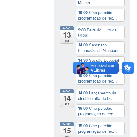
Muzart
19:00
Cine paredão:
programação de rec...
AGO
9:00
Feira do Livro da
13
UFSC
qui
14:00
Seminário
Internacional ‘Ninguém...
14:30
Sessão Especial
do Conselho Esta...
19:00
Cine paredão:
programação de rec...
AGO
14:00
Lançamento da
14
cinebiografia de D...
sex
19:00
Cine paredão:
programação de rec...
AGO
19:00
Cine paredão:
15
programação de rec...
sáb