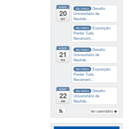
AGO
Desafio
dia inteiro
20
Universitário de
Nautide...
qui
Exposição:
dia inteiro
Perder Tudo.
Novament...
AGO
Desafio
dia inteiro
21
Universitário de
Nautide...
sex
Exposição:
dia inteiro
Perder Tudo.
Novament...
AGO
Desafio
dia inteiro
22
Universitário de
Nautide...
sáb
Ver calendário