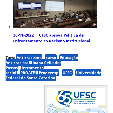
30-11-2022 UFSC aprova Política de
Enfrentamento ao Racismo Institucional
Tags:
Antirracismo
curso
Educação
Antirracista
Joana Célia dos
Passos
letramento
racial
PROAFE
Prodegesp
UFSC
Universidade
Federal de Santa Catarina