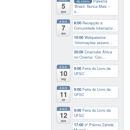
Palestra
dia inteiro
5
‘Brasil: Nunca Mais –
o...
qua
AGO
8:00
Recepção à
7
Comunidade Internacio...
sex
10:00
Webpalestra:
‘Informações essenc...
20:00
Cineclube África
no Cinema: ‘Coc...
AGO
9:00
Feira do Livro da
10
UFSC
seg
AGO
9:00
Feira do Livro da
11
UFSC
ter
AGO
9:00
Feira do Livro da
12
UFSC
qua
17:00
3º Prêmio Zahidé
Muzart