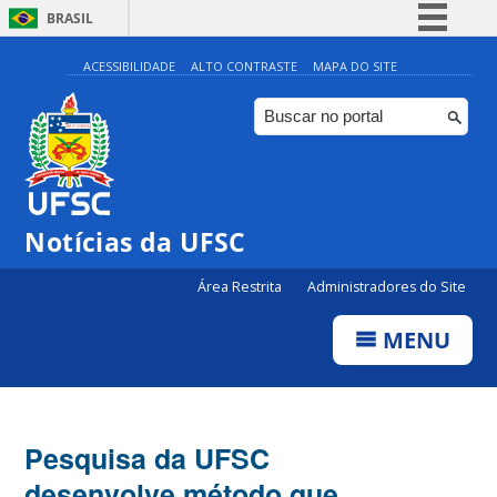
BRASIL
Simplifique!
ACESSIBILIDADE
ALTO CONTRASTE
MAPA DO SITE
Comunica BR
Participe
Acesso à informação
Legislação
Notícias da UFSC
Canais
Área Restrita
Administradores do Site
MENU
Pesquisa da UFSC
desenvolve método que