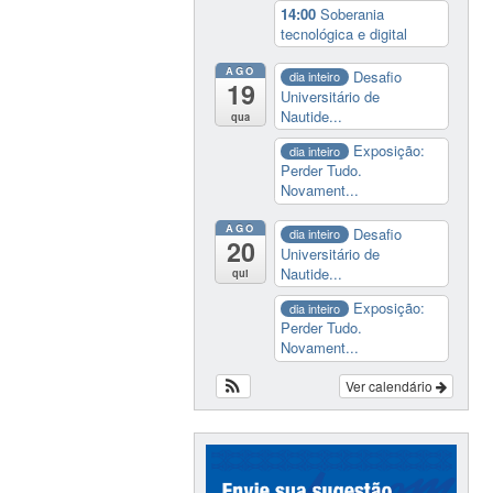
14:00
Soberania
tecnológica e digital
AGO
Desafio
dia inteiro
19
Universitário de
Nautide...
qua
Exposição:
dia inteiro
Perder Tudo.
Novament...
AGO
Desafio
dia inteiro
20
Universitário de
Nautide...
qui
Exposição:
dia inteiro
Perder Tudo.
Novament...
Ver calendário