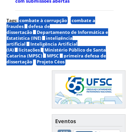
com submissões abertas
Tags:
combate à corrupção
combate a
fraudes
defesa de
dissertação
Departamento de Informática e
Estatística (INE)
inteligência
artificial
Inteligência Artificial
(IA)
licitações
Ministério Público de Santa
Catarina (MPSC)
MPSC
primeira defesa de
dissertação
Projeto Céos
Eventos
AGO