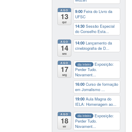
AGO
9:00
Feira do Livro da
13
UFSC
qui
14:30
Sessão Especial
do Conselho Esta...
AGO
14:00
Lançamento da
14
cinebiografia de D...
sex
AGO
Exposição:
dia inteiro
17
Perder Tudo.
Novament...
seg
16:00
Curso de formação
em Jornalismo ...
19:00
Aula Magna do
IELA: Homenagem ao...
AGO
Exposição:
dia inteiro
18
Perder Tudo.
Novament...
ter