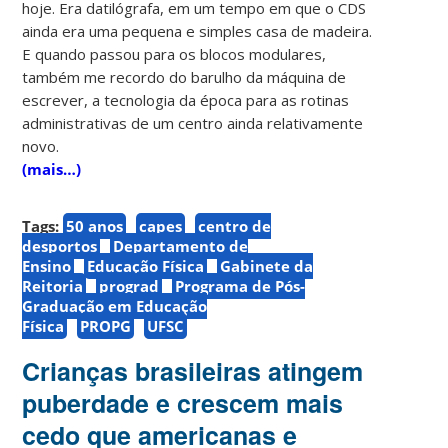
hoje. Era datilógrafa, em um tempo em que o CDS
ainda era uma pequena e simples casa de madeira.
E quando passou para os blocos modulares,
também me recordo do barulho da máquina de
escrever, a tecnologia da época para as rotinas
administrativas de um centro ainda relativamente
novo.
(mais…)
Tags:
50 anos
capes
centro de
desportos
Departamento de
Ensino
Educação Física
Gabinete da
Reitoria
prograd
Programa de Pós-
Graduação em Educação
Física
PROPG
UFSC
Crianças brasileiras atingem
puberdade e crescem mais
cedo que americanas e