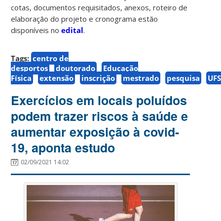
cotas, documentos requisitados, anexos, roteiro de
elaboração do projeto e cronograma estão
disponíveis no
edital
.
Tags:
centro de
desportos
doutorado
Educação
Física
extensão
inscrição
mestrado
pesquisa
UF
Exercícios em locais poluídos
podem trazer riscos à saúde e
aumentar exposição à covid-
19, aponta estudo
02/09/2021 14:02