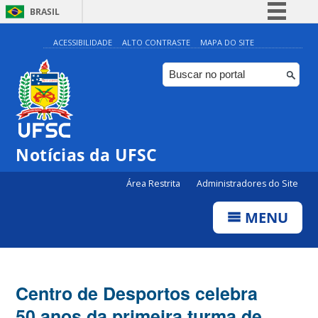
BRASIL
Simplifique!
ACESSIBILIDADE
ALTO CONTRASTE
MAPA DO SITE
Comunica BR
Participe
Acesso à informação
Legislação
Notícias da UFSC
Canais
Área Restrita
Administradores do Site
MENU
Centro de Desportos celebra
50 anos da primeira turma de