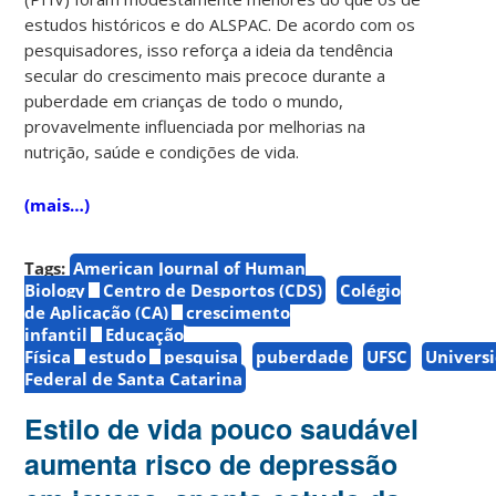
estudos históricos e do ALSPAC. De acordo com os
pesquisadores, isso reforça a ideia da tendência
secular do crescimento mais precoce durante a
puberdade em crianças de todo o mundo,
provavelmente influenciada por melhorias na
nutrição, saúde e condições de vida.
(mais…)
Tags:
American Journal of Human
Biology
Centro de Desportos (CDS)
Colégio
de Aplicação (CA)
crescimento
infantil
Educação
Física
estudo
pesquisa
puberdade
UFSC
Univers
Federal de Santa Catarina
Estilo de vida pouco saudável
aumenta risco de depressão