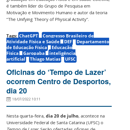
é também líder do Grupo de Pesquisa em
Motivação e Movimento Humano e autor da teoria
“The Unifying Theory of Physical Activity”.
Tags:
ChatGPT
Congresso Brasileiro de
Atividade Física e Saúde
DEF
Departamento
de Educação Física
Educação
Física
Garopaba
inteligência
artificial
Thiago Matias
UFSC
Oficinas do ‘Tempo de Lazer’
ocorrem Centro de Desportos,
dia 20
18/07/2022 10:11
Nesta quarta-feira,
dia 20 de julho
, acontece na
Universidade Federal de Santa Catarina (UFSC) o
Tempo de Lazer
. Serão ofertadas oficinas de