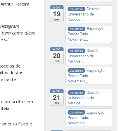
 Arthur Pereira
AGO
Desafio
dia inteiro
19
Universitário de
Nautide...
qua
Instagram
Exposição:
dia inteiro
as, bem como dicas
Perder Tudo.
Novament...
cial.
AGO
Desafio
dia inteiro
20
Universitário de
Nautide...
qui
tocolos de
Exposição:
dia inteiro
uitas destas
Perder Tudo.
te neste
Novament...
AGO
Desafio
dia inteiro
21
Universitário de
a e prescrito sem
Nautide...
sex
utela.
Exposição:
dia inteiro
Perder Tudo.
Novament...
namento físico e