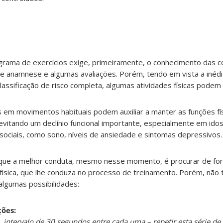
grama de exercícios exige, primeiramente, o conhecimento das c
e anamnese e algumas avaliações. Porém, tendo em vista a inédit
sificação de risco completa, algumas atividades físicas podem 
 em movimentos habituais podem auxiliar a manter as funções fís
evitando um declínio funcional importante, especialmente em idos
ciais, como sono, níveis de ansiedade e sintomas depressivos.
que a melhor conduta, mesmo nesse momento, é procurar de fo
física, que lhe conduza no processo de treinamento. Porém, não
algumas possibilidades:
ões:
s, intervalo de 30 segundos entre cada uma – repetir esta série de 