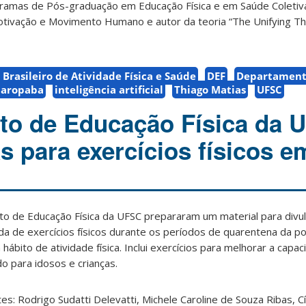
ramas de Pós-graduação em Educação Física e em Saúde Coletiva
ivação e Movimento Humano e autor da teoria “The Unifying The
Brasileiro de Atividade Física e Saúde
DEF
Departament
aropaba
inteligência artificial
Thiago Matias
UFSC
to de Educação Física da 
s para exercícios físicos e
 de Educação Física da UFSC prepararam um material para divu
da de exercícios físicos durante os períodos de quarentena da po
bito de atividade física. Inclui exercícios para melhorar a capa
o para idosos e crianças.
es: Rodrigo Sudatti Delevatti, Michele Caroline de Souza Ribas, C