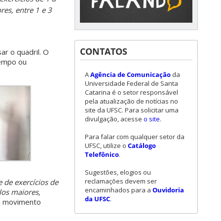
es, entre 1 e 3
CONTATOS
ar o quadril. O
tempo ou
A
Agência de Comunicação
da
Universidade Federal de Santa
Catarina é o setor responsável
pela atualização de notícias no
site da UFSC. Para solicitar uma
divulgação, acesse
o site
.
Para falar com qualquer setor da
UFSC, utilize o
Catálogo
Telefônico
.
Sugestões, elogios ou
reclamações devem ser
e de exercícios de
encaminhados para a
Ouvidoria
los maiores,
da UFSC
.
um movimento