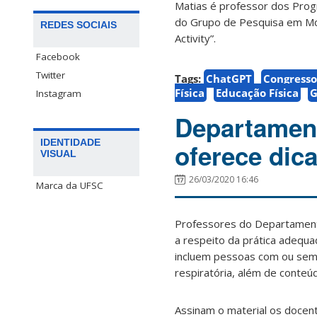
Matias é professor dos Prog
do Grupo de Pesquisa em Mot
REDES SOCIAIS
Activity”.
Facebook
Twitter
Tags:
ChatGPT
Congresso 
Física
Educação Física
G
Instagram
Departamen
IDENTIDADE
oferece dica
VISUAL
26/03/2020 16:46
Marca da UFSC
Professores do Departamento
a respeito da prática adequa
incluem pessoas com ou sem há
respiratória, além de conteúd
Assinam o material os docent