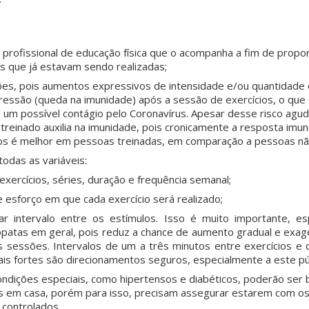
profissional de educação física que o acompanha a fim de propor
as que já estavam sendo realizadas;
ões, pois aumentos expressivos de intensidade e/ou quantidade 
ssão (queda na imunidade) após a sessão de exercícios, o que 
a um possível contágio pelo Coronavírus. Apesar desse risco agu
treinado auxilia na imunidade, pois cronicamente a resposta imu
rios é melhor em pessoas treinadas, em comparação a pessoas nã
odas as variáveis:
xercícios, séries, duração e frequência semanal;
e esforço em que cada exercício será realizado;
ar intervalo entre os estímulos. Isso é muito importante, e
opatas em geral, pois reduz a chance de aumento gradual e exa
as sessões. Intervalos de um a três minutos entre exercícios e 
is fortes são direcionamentos seguros, especialmente a este pú
dições especiais, como hipertensos e diabéticos, poderão ser 
ios em casa, porém para isso, precisam assegurar estarem com os
 controlados.