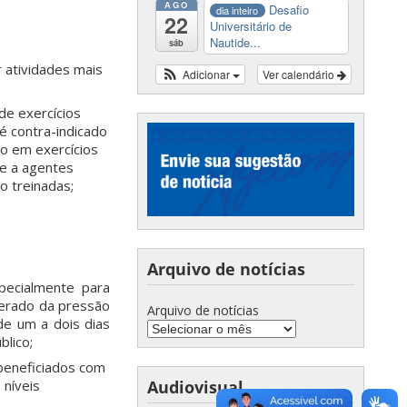
AGO
Desafio
dia inteiro
22
Universitário de
Nautide...
sáb
 atividades mais
Adicionar
Ver calendário
de exercícios
é contra-indicado
do em exercícios
ne a agentes
o treinadas;
Arquivo de notícias
specialmente para
gerado da pressão
Arquivo de notícias
de um a dois dias
blico;
beneficiados com
 níveis
Audiovisual