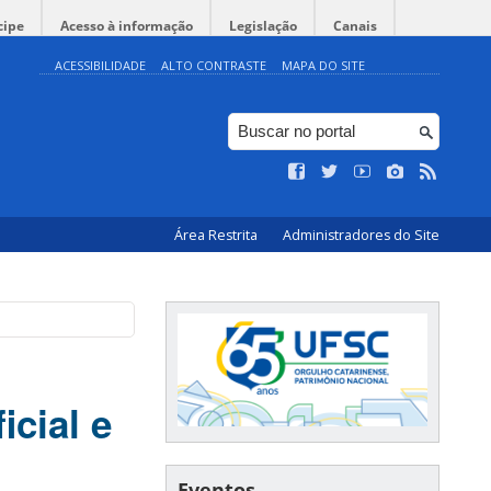
cipe
Acesso à informação
Legislação
Canais
ACESSIBILIDADE
ALTO CONTRASTE
MAPA DO SITE
Área Restrita
Administradores do Site
icial e
Eventos