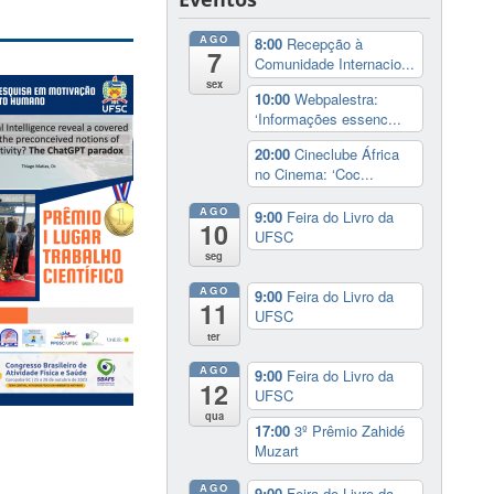
AGO
8:00
Recepção à
7
Comunidade Internacio...
sex
10:00
Webpalestra:
‘Informações essenc...
20:00
Cineclube África
no Cinema: ‘Coc...
AGO
9:00
Feira do Livro da
10
UFSC
seg
AGO
9:00
Feira do Livro da
11
UFSC
ter
AGO
9:00
Feira do Livro da
12
UFSC
qua
17:00
3º Prêmio Zahidé
Muzart
AGO
9:00
Feira do Livro da