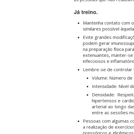
Já treino.
Mantenha contato com o 
similares possível àquel
Evite grandes modificaç
podem gerar imunossupre
na preparação física par
extenuantes, manter-se 
infecciosos e inflamató
Lembre-se de controlar t
Volume: Número de e
Intensidade: Nível d
Densidade: Respeit
hipertensos e cardi
arterial ao longo d
entre as sessões ma
Pessoas com algumas con
a realização de exercíc
pressóricos e glicêmicos