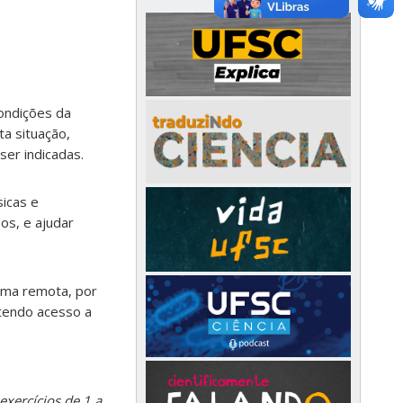
ondições da
a situação,
ser indicadas.
icas e
os, e ajudar
rma remota, por
 tendo acesso a
exercícios de 1 a