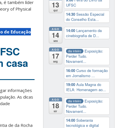
, é também líder
13
UFSC
ory of Physical
qui
14:30
Sessão Especial
do Conselho Esta...
AGO
14:00
Lançamento da
o de Educação
14
cinebiografia de D...
sex
UFSC
AGO
Exposição:
dia inteiro
17
Perder Tudo.
m casa
Novament...
seg
16:00
Curso de formação
em Jornalismo ...
19:00
Aula Magna do
IELA: Homenagem ao...
lgar informações
pulação. As dicas
AGO
Exposição:
dia inteiro
cidade
18
Perder Tudo.
Novament...
ter
14:00
Soberania
íntia de da Rocha
tecnológica e digital