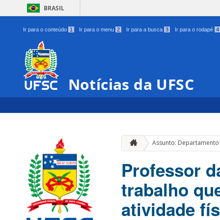
BRASIL
Ir para o conteúdo
1
Ir para o menu
2
Ir para a busca
3
Ir para o rodapé
4
Notícias da UFSC
Assunto: Departamento 
Professor d
trabalho que
atividade fí