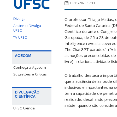
13/11/2023 17:11
Divulga
O professor Thiago Matias, 
Federal de Santa Catarina (
Assine o Divulga
UFSC
Científico durante o Congress
Garopaba, de 25 a 28 de outubr
TV UFSC
Intelligence reveal a covered 
The ChatGPT paradox” (“A Int
as noções preconcebidas de 
AGECOM
livre) –relaciona atividade físi
Conheça a Agecom
Sugestões e Críticas
O trabalho
destaca a importâ
que a ausência delas pode dif
inclusivas e impactantes na so
DIVULGAÇÃO
tem a capacidade de penetr
CIENTÍFICA
realidade, desafiando preco
saúde, quando são considerad
UFSC Ciência