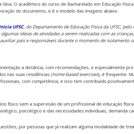
da Silva. O acadêmico do curso de Bacharelado em Educação Física
aboração do documento, e é o modelo das imagens abaixo.
Inicia UFSC
, do Departamento de Educação Física da UFSC, pelo 
re algumas ideias de atividades a serem realizadas com as crianç
uxiliar pais e responsáveis durante o momento de isolamento so
 orientação a distância, com recomendações, e especialmente pro
os nas suas residências (
home-based exercises
), é frequente. M
fissionais, com competência, e isso tem contribuído positivamen
cio físico sem a supervisão de um profissional de educação físic
siológico, psicológico e das necessidades individuais, demanda ca
questões, por pessoas que já realizam alguma modalidade de trei
.