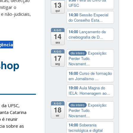
licas; detecção
13
UFSC
itigar o
qui
e não-judiciais,
14:30
Sessão Especial
do Conselho Esta...
AGO
14:00
Lançamento da
14
cinebiografia de D...
sex
gência
AGO
Exposição:
dia inteiro
17
Perder Tudo.
shop
Novament...
seg
16:00
Curso de formação
em Jornalismo ...
19:00
Aula Magna do
IELA: Homenagem ao...
AGO
Exposição:
dia inteiro
 da UFSC,
18
Perder Tudo.
anta Catarina
Novament...
ter
 é reunir
14:00
Soberania
cia sobre as
tecnológica e digital