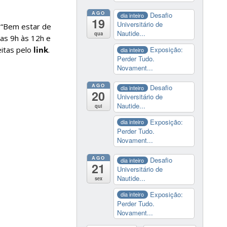
AGO
Desafio
dia inteiro
19
Universitário de
o “Bem estar de
Nautide...
qua
as 9h às 12h e
eitas pelo
link
.
Exposição:
dia inteiro
Perder Tudo.
Novament...
AGO
Desafio
dia inteiro
20
Universitário de
Nautide...
qui
Exposição:
dia inteiro
Perder Tudo.
Novament...
AGO
Desafio
dia inteiro
21
Universitário de
Nautide...
sex
Exposição:
dia inteiro
Perder Tudo.
Novament...