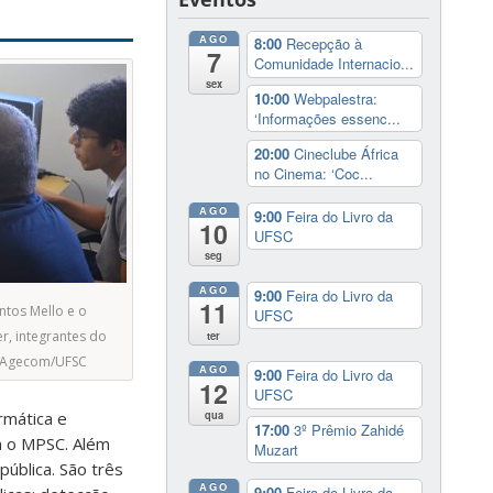
AGO
8:00
Recepção à
7
Comunidade Internacio...
sex
10:00
Webpalestra:
‘Informações essenc...
20:00
Cineclube África
no Cinema: ‘Coc...
AGO
9:00
Feira do Livro da
10
UFSC
seg
AGO
9:00
Feira do Livro da
11
ntos Mello e o
UFSC
r, integrantes do
ter
o/Agecom/UFSC
AGO
9:00
Feira do Livro da
12
UFSC
qua
rmática e
17:00
3º Prêmio Zahidé
m o MPSC. Além
Muzart
pública. São três
AGO
9:00
Feira do Livro da