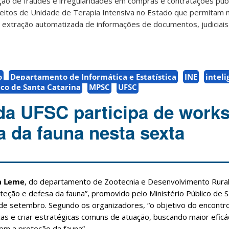
cção de fraudes e irregularidades em compras e contratações púb
eitos de Unidade de Terapia Intensiva no Estado que permitam m
e extração automatizada de informações de documentos, judiciais 
o
Departamento de Informática e Estatística
INE
inteli
ico de Santa Catarina
MPSC
UFSC
da UFSC participa de work
a da fauna nesta sexta
a Leme
, do departamento de Zootecnia e Desenvolvimento Rural
teção e defesa da fauna”, promovido pelo Ministério Público de S
de setembro. Segundo os organizadores, “o objetivo do encontro
icas e criar estratégicas comuns de atuação, buscando maior eficá
em a proteção da fauna”.