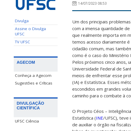
14/07/2023 08:53
Divulga
Um dos principais problemas 
com a imensa quantidade de i
Assine o Divulga
UFSC
que realmente importa em me
temos acesso diariamente é 
TV UFSC
cidadão comum, mas também p
como é o caso do Ministério 
Pelos próximos cinco anos, 
AGECOM
Universidade Federal de Sant
meios de enfrentar esse probl
Conheça a Agecom
(IA) e Estatística. Esses mé
Sugestões e Críticas
escondidos em grandes volu
caminho para o combate à co
DIVULGAÇÃO
CIENTÍFICA
O Projeto Céos – Inteligênci
Estatística (
INE
/UFSC), teve 
UFSC Ciência
de auxiliar o órgão na fiscal