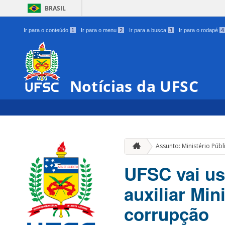
BRASIL
Ir para o conteúdo
1
Ir para o menu
2
Ir para a busca
3
Ir para o rodapé
4
Notícias da UFSC
Assunto: Ministério Públ
UFSC vai usa
auxiliar Min
corrupção