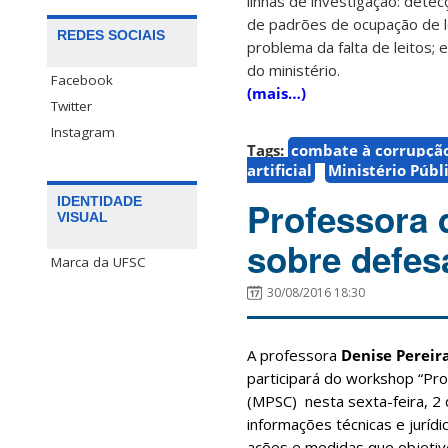
linhas de investigação: dete
de padrões de ocupação de l
REDES SOCIAIS
problema da falta de leitos; 
do ministério.
Facebook
(mais…)
Twitter
Instagram
Tags:
combate à corrupçã
artificial
Ministério Públ
IDENTIDADE
Professora 
VISUAL
sobre defes
Marca da UFSC
30/08/2016 18:30
A professora
Denise Pereir
participará do workshop “Pro
(MPSC) nesta sexta-feira, 2 
informações técnicas e juríd
ações e medidas que objetiv