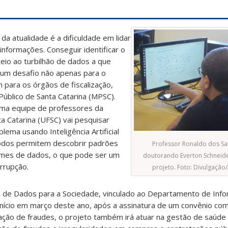
da atualidade é a dificuldade em lidar
nformações. Conseguir identificar o
io ao turbilhão de dados a que
um desafio não apenas para o
ara os órgãos de fiscalização,
Público de Santa Catarina (MPSC).
uma equipe de professores da
a Catarina (UFSC) vai pesquisar
ema usando Inteligência Artificial
todos
permitem descobrir padrões
Professor Ronaldo dos Sa
mes de dados, o que pode ser um
doutorando Everton Schneide
rrupção.
projeto. Foto: Divulgaçã
a de Dados para a Sociedade, vinculado ao
Departamento de Info
início em março deste ano, após a assinatura de um convênio co
ização de fraudes, o projeto também irá atuar na gestão de saúde 