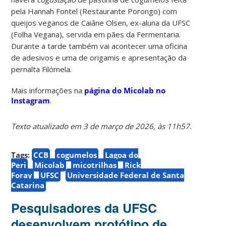
pela Hannah Fontel (Restaurante Porongo) com
queijos veganos de Caiâne Olsen, ex-aluna da UFSC
(Folha Vegana), servida em pães da Fermentaria.
Durante a tarde também vai acontecer uma oficina
de adesivos e uma de origamis e apresentação da
pernalta Filómela.
Mais informações na
página do Micolab no
Instagram
.
Texto atualizado em 3 de março de 2026, às 11h57.
Tags:
CCB
cogumelos
Lagoa do
Peri
Micolab
micotrilhas
Rick
Foray
UFSC
Universidade Federal de Santa
Catarina
Pesquisadores da UFSC
desenvolvem protótipo de