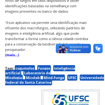
fotos de fungos em seus dispositivos e obter
identificações baseadas na semelhança com
imagens presentes no banco de dados.
“Esse aplicativo vai permitir uma identificação mais
eficiente dos macrofungos, utilizando padrões de
imagens e inteligência artificial, algo que pode
transformar a forma como a ciência cidadã contribui
para a conservação da biodiversidade”, aponta o
pesquisador.
(mais…)
Tags:
cogumelos
Fungos
inteligência
artificial
Laboratório de
Micologia
Micolab
Mind.Funga
UFSC
Universidade
Federal de Santa Catarina