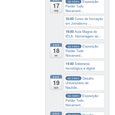
Exposição:
dia inteiro
17
Perder Tudo.
Novament...
seg
16:00
Curso de formação
em Jornalismo ...
19:00
Aula Magna do
IELA: Homenagem ao...
AGO
Exposição:
dia inteiro
18
Perder Tudo.
Novament...
ter
14:00
Soberania
tecnológica e digital
AGO
Desafio
dia inteiro
19
Universitário de
Nautide...
qua
Exposição:
dia inteiro
Perder Tudo.
Novament...
AGO
Desafio
dia inteiro