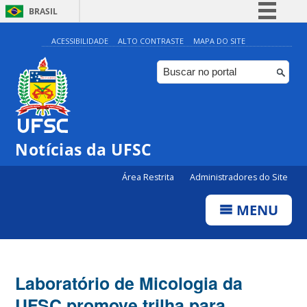
BRASIL
Simplifique!
ACESSIBILIDADE
ALTO CONTRASTE
MAPA DO SITE
Comunica BR
Participe
Acesso à informação
Legislação
Notícias da UFSC
Canais
Área Restrita
Administradores do Site
MENU
Laboratório de Micologia da
UFSC promove trilha para