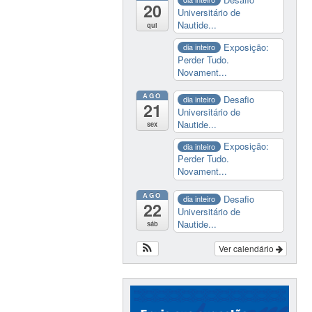
20
Universitário de
Nautide...
qui
Exposição:
dia inteiro
Perder Tudo.
Novament...
AGO
Desafio
dia inteiro
21
Universitário de
Nautide...
sex
Exposição:
dia inteiro
Perder Tudo.
Novament...
AGO
Desafio
dia inteiro
22
Universitário de
Nautide...
sáb
Ver calendário