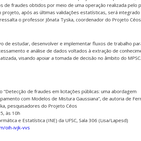
 de fraudes obtidos por meio de uma operação realizada pelo 
projeto, após as últimas validações estatísticas, será integrado
 ressalta o professor Jônata Tyska, coordenador do Projeto Céos
o de estudar, desenvolver e implementar fluxos de trabalho para
ocessamento e análise de dados voltados à extração de conheci
tizada, visando apoiar a tomada de decisão no âmbito do MPSC
o “Detecção de fraudes em licitações públicas: uma abordagem
pamento com Modelos de Mistura Gaussiana”, de autoria de Fer
ska, pesquisadores do Projeto Céos
5, às 10h
mática e Estatística (INE) da UFSC, Sala 306 (Lisa/Lapesd)
m/oih-ivjk-vvs