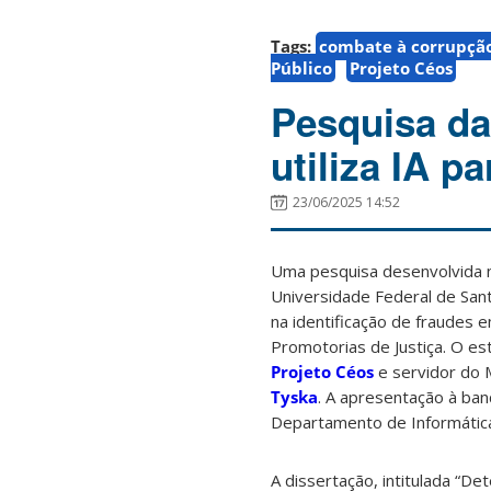
Tags:
combate à corrupçã
Público
Projeto Céos
Pesquisa d
utiliza IA p
23/06/2025 14:52
Uma pesquisa desenvolvida 
Universidade Federal de Sant
na identificação de fraudes e
Promotorias de Justiça. O e
Projeto Céos
e servidor do M
Tyska
. A apresentação à ban
Departamento de Informática 
A dissertação, intitulada “D