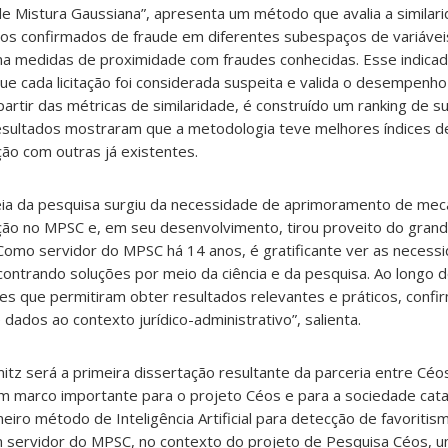
Mistura Gaussiana”, apresenta um método que avalia a similari
asos confirmados de fraude em diferentes subespaços de variávei
ina medidas de proximidade com fraudes conhecidas. Esse indicad
 cada licitação foi considerada suspeita e valida o desempenh
artir das métricas de similaridade, é construído um ranking de s
 resultados mostraram que a metodologia teve melhores índices 
ão com outras já existentes.
eia da pesquisa surgiu da necessidade de aprimoramento de me
ção no MPSC e, em seu desenvolvimento, tirou proveito do gran
“Como servidor do MPSC há 14 anos, é gratificante ver as neces
ontrando soluções por meio da ciência e da pesquisa. Ao longo d
es que permitiram obter resultados relevantes e práticos, confi
 dados ao contexto jurídico-administrativo”, salienta.
tz será a primeira dissertação resultante da parceria entre Céo
um marco importante para o projeto Céos e para a sociedade ca
eiro método de Inteligência Artificial para detecção de favorit
m servidor do MPSC, no contexto do projeto de Pesquisa Céos, u