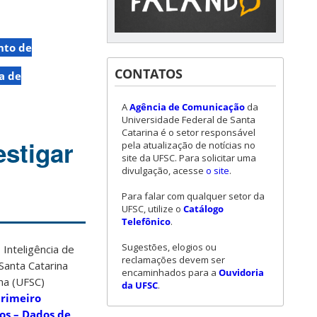
to de
CONTATOS
a de
A
Agência de Comunicação
da
Universidade Federal de Santa
Catarina é o setor responsável
estigar
pela atualização de notícias no
site da UFSC. Para solicitar uma
divulgação, acesse
o site
.
Para falar com qualquer setor da
UFSC, utilize o
Catálogo
Telefônico
.
Sugestões, elogios ou
Inteligência de
reclamações devem ser
Santa Catarina
encaminhados para a
Ouvidoria
na (UFSC)
da UFSC
.
primeiro
éos – Dados de