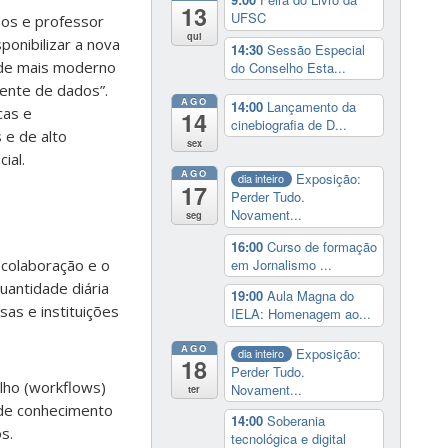
13
UFSC
os e professor
qui
ponibilizar a nova
14:30
Sessão Especial
 de mais moderno
do Conselho Esta...
gente de dados”.
AGO
14:00
Lançamento da
cas e
14
cinebiografia de D...
 e de alto
sex
ial.
AGO
Exposição:
dia inteiro
17
Perder Tudo.
Novament...
seg
16:00
Curso de formação
em Jornalismo ...
 colaboração e o
uantidade diária
19:00
Aula Magna do
as e instituições
IELA: Homenagem ao...
AGO
Exposição:
dia inteiro
18
Perder Tudo.
lho (workflows)
Novament...
ter
 de conhecimento
14:00
Soberania
s.
tecnológica e digital