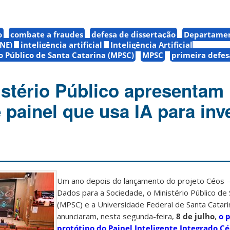
o
combate a fraudes
defesa de dissertação
Departamen
INE)
inteligência artificial
Inteligência Artificial
o Público de Santa Catarina (MPSC)
MPSC
primeira defes
stério Público apresentam
 painel que usa IA para inv
Um ano depois do lançamento do projeto Céos – 
Dados para a Sociedade, o Ministério Público de 
(MPSC) e a Universidade Federal de Santa Catari
anunciaram, nesta segunda-feira,
8 de julho
,
o 
protótipo do Painel Inteligente Integrado C