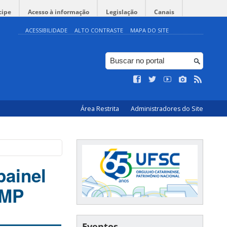
cipe
Acesso à informação
Legislação
Canais
ACESSIBILIDADE
ALTO CONTRASTE
MAPA DO SITE
Área Restrita
Administradores do Site
painel
 MP
Eventos