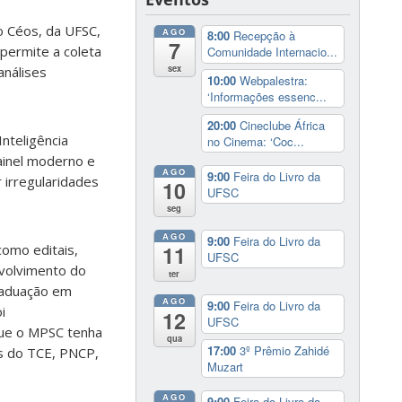
to Céos, da UFSC,
AGO
8:00
Recepção à
7
 permite a coleta
Comunidade Internacio...
sex
análises
10:00
Webpalestra:
‘Informações essenc...
20:00
Cineclube África
nteligência
no Cinema: ‘Coc...
ainel moderno e
AGO
9:00
Feira do Livro da
r irregularidades
10
UFSC
seg
AGO
9:00
Feira do Livro da
como editais,
11
UFSC
nvolvimento do
ter
raduação em
AGO
9:00
Feira do Livro da
i
12
UFSC
que o MPSC tenha
qua
17:00
3º Prêmio Zahidé
os do TCE, PNCP,
Muzart
AGO
9:00
Feira do Livro da