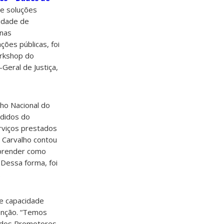
de soluções
lidade de
 nas
ões públicas, foi
orkshop do
Geral de Justiça,
ho Nacional do
edidos do
erviços prestados
 Carvalho contou
aprender como
 Dessa forma, foi
.
de capacidade
tenção. “Temos
ho dos Promotores