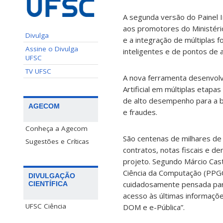
A segunda versão do Painel In
aos promotores do Ministério
Divulga
e a integração de múltiplas 
Assine o Divulga
inteligentes e de pontos de
UFSC
TV UFSC
A nova ferramenta desenvolvi
Artificial em múltiplas eta
de alto desempenho para a bus
AGECOM
e fraudes.
Conheça a Agecom
São centenas de milhares de 
Sugestões e Críticas
contratos, notas fiscais e 
projeto. Segundo Márcio Cas
Ciência da Computação (PPGC
DIVULGAÇÃO
cuidadosamente pensada par
CIENTÍFICA
acesso às últimas informaçõe
UFSC Ciência
DOM e e-Pública”.