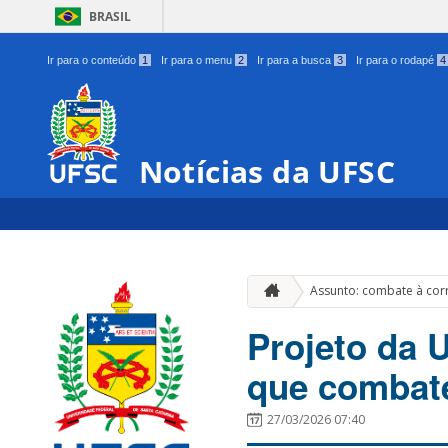
BRASIL
Ir para o conteúdo
1
Ir para o menu
2
Ir para a busca
3
Ir para o rodapé
4
Notícias da UFSC
Assunto: combate à co
Projeto da 
que combat
27/03/2026 07:40