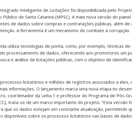
tegrado Inteligente de Licitações foi disponibilizada pelo Proje
 Público de Santa Catarina (MPSC). A mais nova versão do painel
fontes de dados sobre compras e contratações públicas, além de 
 atenção. A ferramenta é um mecanismo de combate à corrupção.
da utiliza tecnologias de ponta, como, por exemplo, técnicas de I
pas do processamento de dados, oferecendo aos promotores um p
ca e análise de licitações públicas, com o objetivo de identifica
processos licitatórios e milhões de registros associados a eles, 
demais informações. O lançamento marca uma nova etapa no dese
tro, coordenador da Linha 1 e professor do Programa de Pós-G
C), trata-se de um marco importante do projeto. “Esta versão fo
a que os dados estejam em constante atualização, permitindo 
s disponíveis sobre os processos licitatórios nas bases de dad