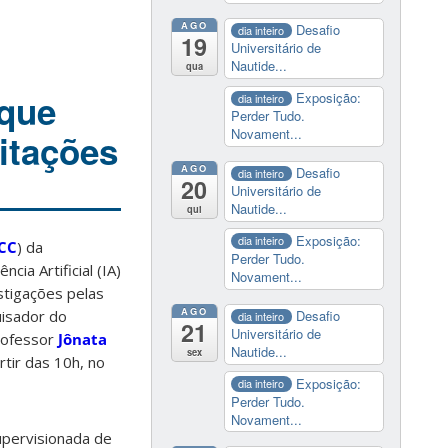
AGO
Desafio
dia inteiro
19
Universitário de
Nautide...
qua
 que
Exposição:
dia inteiro
Perder Tudo.
Novament...
citações
AGO
Desafio
dia inteiro
20
Universitário de
Nautide...
qui
Exposição:
dia inteiro
CC
) da
Perder Tudo.
ia Artificial (IA)
Novament...
estigações pelas
AGO
uisador do
Desafio
dia inteiro
21
Universitário de
professor
Jônata
Nautide...
sex
artir das 10h, no
Exposição:
dia inteiro
Perder Tudo.
Novament...
upervisionada de