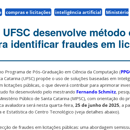
o
compras e licitações
inteligência artificial
Ministério
a UFSC desenvolve método
ara identificar fraudes em li
no Programa de Pós-Graduação em Ciência da Computação (
PPG
a Catarina (UFSC) propõe o uso de soluções baseadas em Inteligênc
m licitações públicas, o que deverá contribuir para aprimorar inv
studo foi desenvolvido pelo mestrando
Fernando Schmitz
, pesq
inistério Público de Santa Catarina (MPSC), com orientação do 
ca avaliadora será nesta quarta-feira,
25 de junho de 2025
, a p
e Estatística do Centro Tecnológico (veja detalhes abaixo).
etecção de fraudes em licitações públicas: uma abordagem semiss