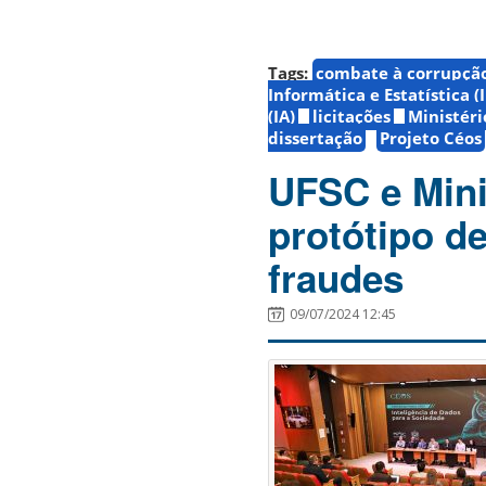
Tags:
combate à corrupçã
Informática e Estatística (
(IA)
licitações
Ministéri
dissertação
Projeto Céos
UFSC e Mini
protótipo de
fraudes
09/07/2024 12:45