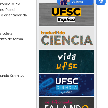
próprio MPSC.
 no Painel
 e orientador da
 coleta,
mento de forma
.
nando Schmitz,