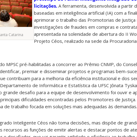
licitações.
A ferramenta, desenvolvida a partir 
baseadas em inteligência artificial (IA) com a fina
aprimorar o trabalho das Promotorias de Justiça
investigações de fraudes em compras e contrataç
apresentada na solenidade de abertura do II W
Santa Catarina
Projeto Céos, realizado na sede da Procuradoria-
s do MPSC pré-habilitadas a concorrer ao Prêmio CNMP, do Consel
a identificar, premiar e disseminar projetos e programas bem-suc
 que contribuam para a melhoria da eficiência institucional e dos s
 Departamento de Informática e Estatística da UFSC Jônata Tyska
ro grande desafio para a equipe de desenvolvimento foi ouvir e 
 principais dificuldades encontradas pelos Promotores de Justiça.
nha de trabalho focada em soluções mais adequadas às demandas
egrado Inteligente Céos não toma decisões, mas dispõe de gran
ais recursos as funções de emitir alertas e destacar pontos de a
 e desafiador, que vai garantir agilidade e eficiência ao trabal