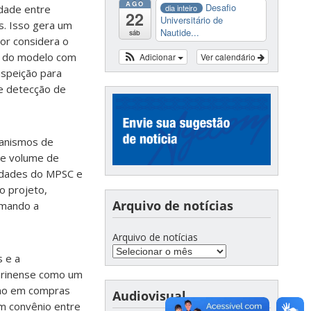
AGO
Desafio
dia inteiro
dade entre
22
Universitário de
s. Isso gera um
Nautide...
sáb
or considera o
o do modelo com
Adicionar
Ver calendário
uspeição para
de detecção de
canismos de
de volume de
sidades do MPSC e
o projeto,
Arquivo de notícias
rmando a
Arquivo de notícias
s e a
tarinense como um
ismo em compras
Audiovisual
m convênio entre