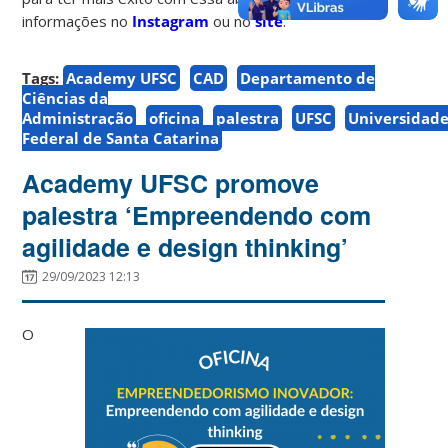
informações no
Instagram
ou no
site
.
Tags:
Academy UFSC
CAD
Departamento de
Ciências da
Administração
oficina
palestra
UFSC
Universidad
Federal de Santa Catarina
Academy UFSC promove
palestra ‘Empreendendo com
agilidade e design thinking’
29/09/2023 12:13
O