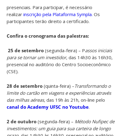
presenciais. Para participar, é necessário
realizar
inscrição pela Plataforma Sympla.
Os
participantes terão direito a certificado.
Confira o cronograma das palestras:
25 de setembro
(segunda-feira) – P
assos iniciais
para se tornar um investidor
, das
14h30 às 16h30,
p
resencial no auditório do Centro Socioeconômico
(CSE).
28 de setembro
(quinta-feira) –
Transformando o
limite do cartão em viagens e experiências através
das milhas aéreas,
das
19h às 21h, o
n-line pelo
canal do Academy UFSC no Youtube
.
2 de outubro
(segunda-feira) –
Método Nufipec de
investimentos: um guia para sua carteira de longo
prazo,
das
14h30 às 16h30, p
resencial no auditório