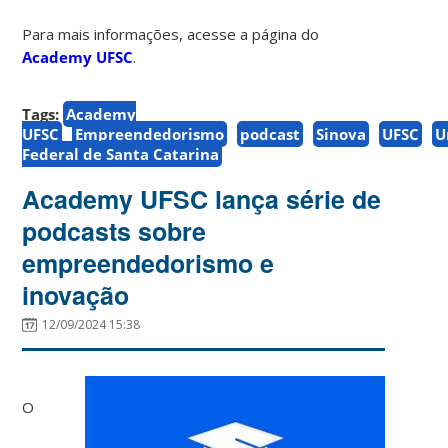
Para mais informações, acesse a página do
Academy UFSC
.
Tags:
Academy
UFSC
Empreendedorismo
podcast
Sinova
UFSC
U
Federal de Santa Catarina
Academy UFSC lança série de
podcasts sobre
empreendedorismo e
inovação
12/09/2024 15:38
O