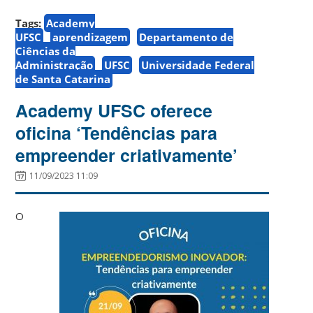
Tags:
Academy
UFSC
aprendizagem
Departamento de
Ciências da
Administração
UFSC
Universidade Federal
de Santa Catarina
Academy UFSC oferece
oficina ‘Tendências para
empreender criativamente’
11/09/2023 11:09
O