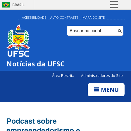
BRASIL
Simplifique!
ACESSIBILIDADE
ALTO CONTRASTE
MAPA DO SITE
Comunica BR
Participe
Acesso à informação
Legislação
Notícias da UFSC
Canais
Área Restrita
Administradores do Site
MENU
Podcast sobre
empreendedorismo e