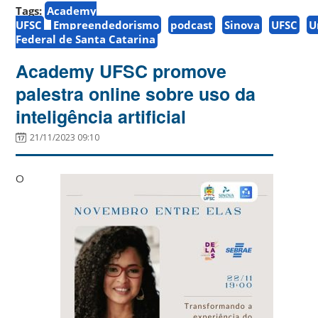
Tags:
Academy
UFSC
Empreendedorismo
podcast
Sinova
UFSC
U
Federal de Santa Catarina
Academy UFSC promove
palestra online sobre uso da
inteligência artificial
21/11/2023 09:10
O