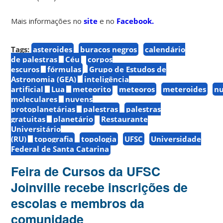
Mais informações no
site
e no
Facebook.
Tags:
asteroides
buracos negros
calendário
de palestras
Céu
corpos
escuros
fórmulas
Grupo de Estudos de
Astronomia (GEA)
inteligência
artificial
Lua
meteorito
meteoros
meteroides
n
moleculares
nuvens
protoplanetárias
palestras
palestras
gratuitas
planetário
Restaurante
Universitário
(RU)
topografia
topologia
UFSC
Universidade
Federal de Santa Catarina
Feira de Cursos da UFSC
Joinville recebe inscrições de
escolas e membros da
comunidade