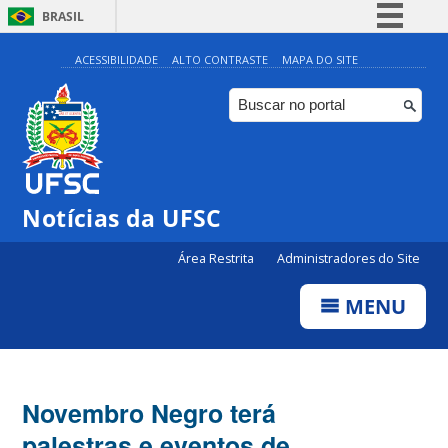
BRASIL
Simplifique!
ACESSIBILIDADE
ALTO CONTRASTE
MAPA DO SITE
Comunica BR
Participe
Acesso à informação
Legislação
Notícias da UFSC
Canais
Área Restrita
Administradores do Site
MENU
Novembro Negro terá
palestras e eventos de