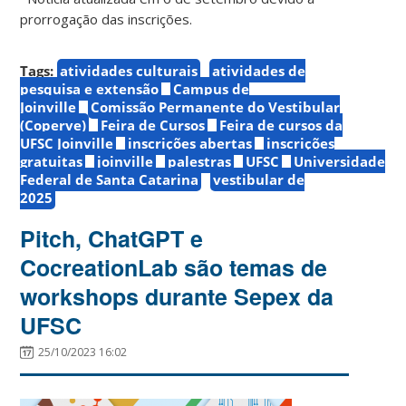
prorrogação das inscrições.
Tags:
atividades culturais
atividades de
pesquisa e extensão
Campus de
Joinville
Comissão Permanente do Vestibular
(Coperve)
Feira de Cursos
Feira de cursos da
UFSC Joinville
inscrições abertas
inscrições
gratuitas
joinville
palestras
UFSC
Universidade
Federal de Santa Catarina
vestibular de
2025
Pitch, ChatGPT e
CocreationLab são temas de
workshops durante Sepex da
UFSC
25/10/2023 16:02