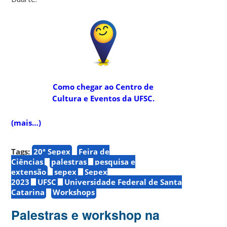
Como chegar ao Centro de
Cultura e Eventos da UFSC.
(mais…)
Tags:
20ª Sepex
Feira de
Ciências
palestras
pesquisa e
extensão
sepex
Sepex
2023
UFSC
Universidade Federal de Santa
Catarina
Workshops
Palestras e workshop na