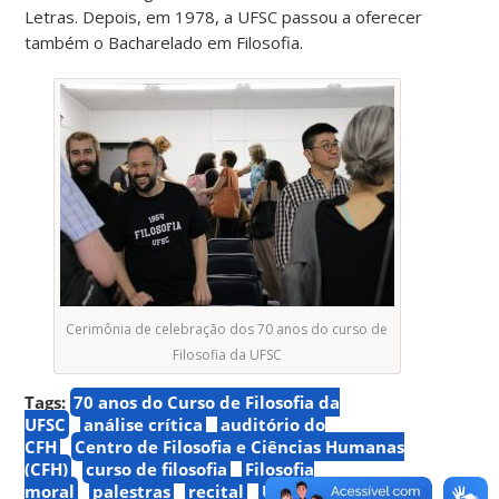
Letras. Depois, em 1978, a UFSC passou a oferecer
também o Bacharelado em Filosofia.
Cerimônia de celebração dos 70 anos do curso de
Filosofia da UFSC
Tags:
70 anos do Curso de Filosofia da
UFSC
análise crítica
auditório do
CFH
Centro de Filosofia e Ciências Humanas
(CFH)
curso de filosofia
Filosofia
moral
palestras
recital
Universidade