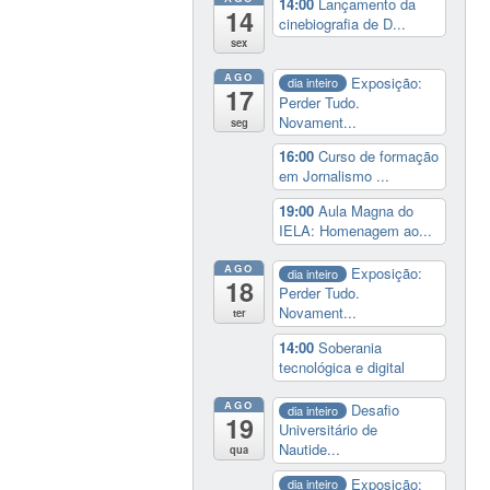
14:00
Lançamento da
14
cinebiografia de D...
sex
AGO
Exposição:
dia inteiro
17
Perder Tudo.
Novament...
seg
16:00
Curso de formação
em Jornalismo ...
19:00
Aula Magna do
IELA: Homenagem ao...
AGO
Exposição:
dia inteiro
18
Perder Tudo.
Novament...
ter
14:00
Soberania
tecnológica e digital
AGO
Desafio
dia inteiro
19
Universitário de
Nautide...
qua
Exposição:
dia inteiro