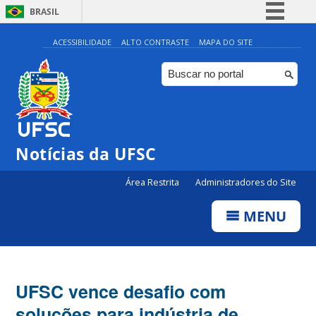
BRASIL
Simplifique!
ACESSIBILIDADE
ALTO CONTRASTE
MAPA DO SITE
Comunica BR
Participe
Acesso à informação
Legislação
Notícias da UFSC
Canais
Área Restrita
Administradores do Site
MENU
UFSC vence desafio com
soluções para indústria de