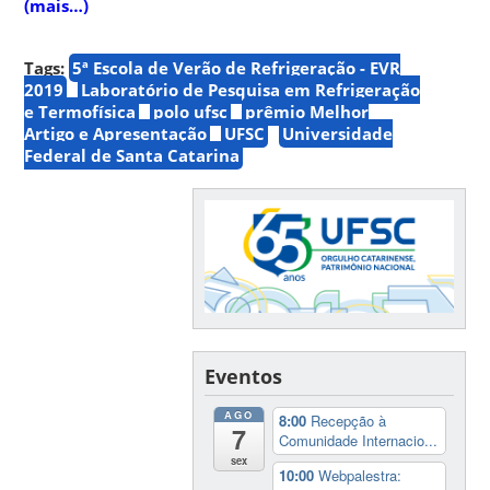
(mais…)
Tags:
5ª Escola de Verão de Refrigeração - EVR
2019
Laboratório de Pesquisa em Refrigeração
e Termofísica
polo ufsc
prêmio Melhor
Artigo e Apresentação
UFSC
Universidade
Federal de Santa Catarina
Eventos
AGO
8:00
Recepção à
7
Comunidade Internacio...
sex
10:00
Webpalestra: