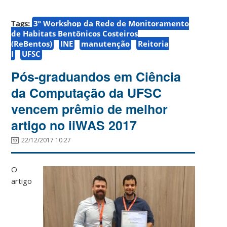
Tags:
3º Workshop da Rede de Monitoramento
de Habitats Bentônicos Costeiros
(ReBentos)
INE
manutenção
Reitoria
I
UFSC
Pós-graduandos em Ciência
da Computação da UFSC
vencem prêmio de melhor
artigo no iiWAS 2017
22/12/2017 10:27
O
artigo