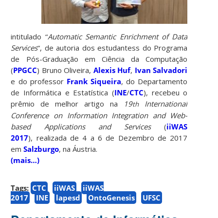
intitulado “
Automatic Semantic Enrichment of Data
Services
“, de autoria dos estudantess do Programa
de Pós-Graduação em Ciência da Computação
(
PPGCC
) Bruno Oliveira,
Alexis Huf
,
Ivan Salvadori
e do professor
Frank Siqueira
, do Departamento
de Informática e Estatística (
INE
/
CTC
), recebeu o
prêmio de melhor artigo na
19
International
th
Conference on Information Integration and Web-
based Applications and Services
(
iiWAS
2017
), realizada de 4 a 6 de Dezembro de 2017
em
Salzburgo
, na Áustria.
(mais…)
Tags:
CTC
iiWAS
iiWAS
2017
INE
lapesd
OntoGenesis
UFSC