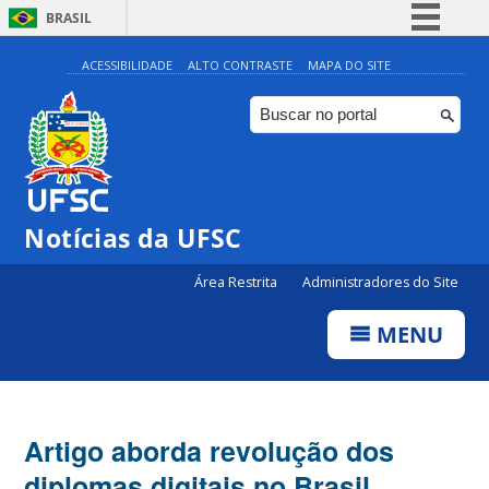
BRASIL
Simplifique!
ACESSIBILIDADE
ALTO CONTRASTE
MAPA DO SITE
Comunica BR
Participe
Acesso à informação
Legislação
Notícias da UFSC
Canais
Área Restrita
Administradores do Site
MENU
Artigo aborda revolução dos
diplomas digitais no Brasil