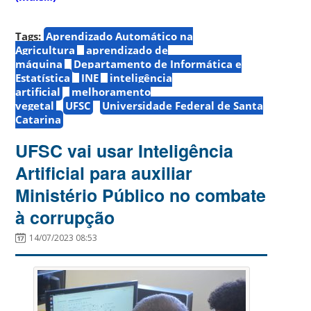
Tags:
Aprendizado Automático na
Agricultura
aprendizado de
máquina
Departamento de Informática e
Estatística
INE
inteligência
artificial
melhoramento
vegetal
UFSC
Universidade Federal de Santa
Catarina
UFSC vai usar Inteligência
Artificial para auxiliar
Ministério Público no combate
à corrupção
14/07/2023 08:53