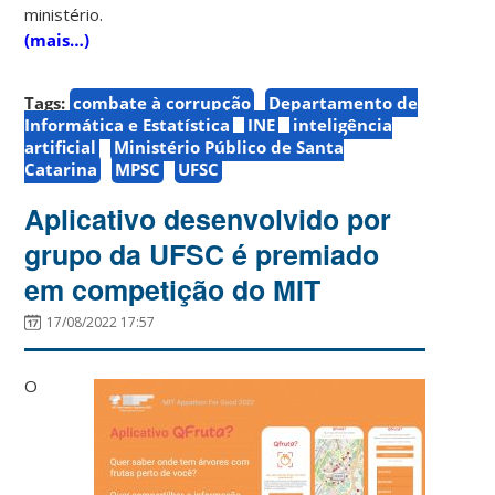
ministério.
(mais…)
Tags:
combate à corrupção
Departamento de
Informática e Estatística
INE
inteligência
artificial
Ministério Público de Santa
Catarina
MPSC
UFSC
Aplicativo desenvolvido por
grupo da UFSC é premiado
em competição do MIT
17/08/2022 17:57
O