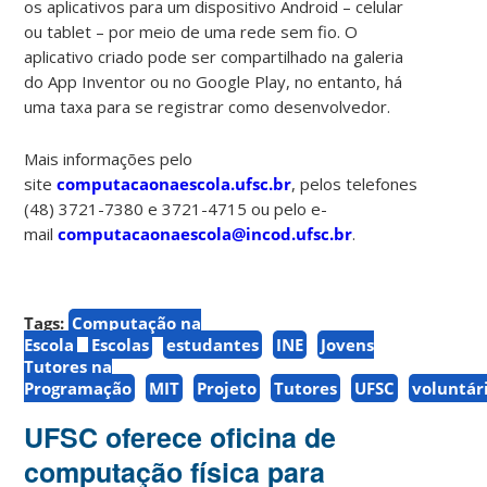
os aplicativos para um dispositivo Android – celular
ou tablet – por meio de uma rede sem fio. O
aplicativo criado pode ser compartilhado na galeria
do App Inventor ou no Google Play, no entanto, há
uma taxa para se registrar como desenvolvedor.
Mais informações pelo
site
computacaonaescola.ufsc.br
, pelos telefones
(48) 3721-7380 e 3721-4715 ou pelo e-
mail
computacaonaescola@incod.ufsc.br
.
Tags:
Computação na
Escola
Escolas
estudantes
INE
Jovens
Tutores na
Programação
MIT
Projeto
Tutores
UFSC
voluntár
UFSC oferece oficina de
computação física para