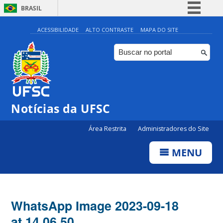
BRASIL
Simplifique!
ACESSIBILIDADE
ALTO CONTRASTE
MAPA DO SITE
Comunica BR
Participe
Acesso à informação
Legislação
Notícias da UFSC
Canais
Área Restrita
Administradores do Site
MENU
WhatsApp Image 2023-09-18
at 14.06.50