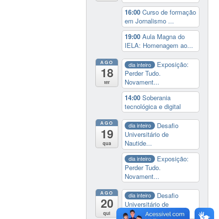
16:00
Curso de formação
em Jornalismo ...
19:00
Aula Magna do
IELA: Homenagem ao...
AGO
Exposição:
dia inteiro
18
Perder Tudo.
Novament...
ter
14:00
Soberania
tecnológica e digital
AGO
Desafio
dia inteiro
19
Universitário de
Nautide...
qua
Exposição:
dia inteiro
Perder Tudo.
Novament...
AGO
Desafio
dia inteiro
20
Universitário de
Nautide...
qui