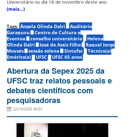
Universitário no dia 18 de novembro deste ano:
(mais…)
Tags:
Ângela Olinda Dalri
Auditório
Garapuvu
Centro de Cultura e
Eventoa
conselho universitário
Helena
Olinda Dalri
José de Assis Filho
Raquel Jorge
Moysés
sessão solene
Sintufsc
Técnico(a)
Emérito(a)
UFSC
UFSC 65 anos
Abertura da Sepex 2025 da
UFSC traz relatos pessoais e
debates científicos com
pesquisadoras
22/10/2025 00:51