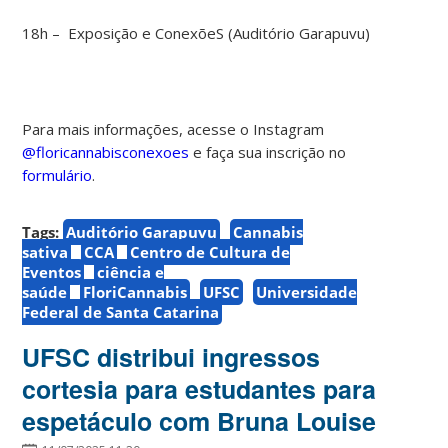
18h – Exposição e ConexõeS (Auditório Garapuvu)
Para mais informações, acesse o Instagram
@floricannabisconexoes
e faça sua inscrição no
formulário
.
Tags:
Auditório Garapuvu
Cannabis
sativa
CCA
Centro de Cultura de
Eventos
ciência e
saúde
FloriCannabis
UFSC
Universidade
Federal de Santa Catarina
UFSC distribui ingressos
cortesia para estudantes para
espetáculo com Bruna Louise