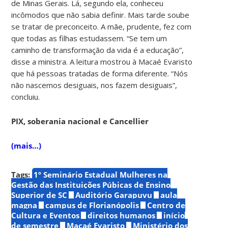
de Minas Gerais. Lá, segundo ela, conheceu
incômodos que não sabia definir. Mais tarde soube
se tratar de preconceito. A mãe, prudente, fez com
que todas as filhas estudassem. “Se tem um
caminho de transformação da vida é a educação”,
disse a ministra. A leitura mostrou à Macaé Evaristo
que há pessoas tratadas de forma diferente. “Nós
não nascemos desiguais, nos fazem desiguais”,
concluiu.
PIX, soberania nacional e Cancellier
(mais…)
Tags:
1º Seminário Estadual Mulheres na
Gestão das Instituições Púbicas de Ensino
Superior de SC
Auditório Garapuvu
aula
magna
campus de Florianópolis
Centro de
Cultura e Eventos
direitos humanos
início
de semestre
Macaé Evaristo
Ministério dos