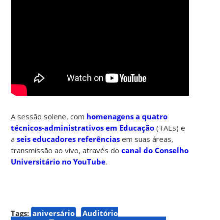
A sessão solene, com
homenagens a quatro
técnicos-administrativos em Educação
(TAEs) e
a
seis educadores referências
em suas áreas,
transmissão ao vivo, através do
canal do Conselho
Universitário no YouTube
.
Tags:
aniversário
Auditório