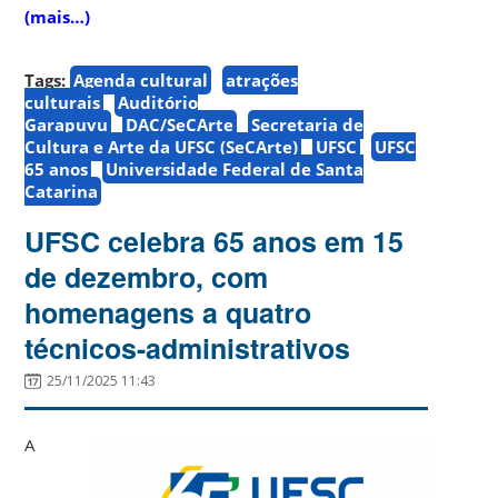
(mais…)
Tags:
Agenda cultural
atrações
culturais
Auditório
Garapuvu
DAC/SeCArte
Secretaria de
Cultura e Arte da UFSC (SeCArte)
UFSC
UFSC
65 anos
Universidade Federal de Santa
Catarina
UFSC celebra 65 anos em 15
de dezembro, com
homenagens a quatro
técnicos-administrativos
25/11/2025 11:43
A