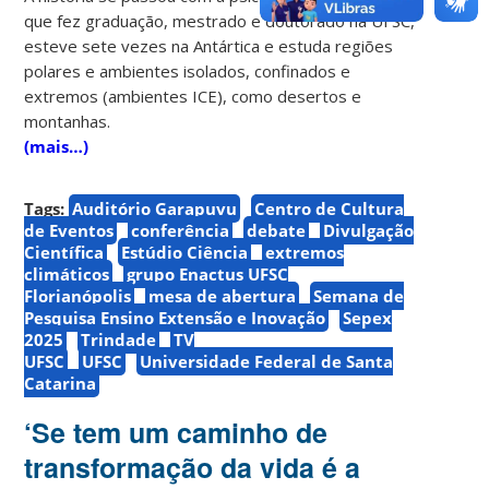
que fez graduação, mestrado e doutorado na UFSC,
esteve sete vezes na Antártica e estuda regiões
polares e ambientes isolados, confinados e
extremos (ambientes ICE), como desertos e
montanhas.
(mais…)
Tags:
Auditório Garapuvu
Centro de Cultura
de Eventos
conferência
debate
Divulgação
Científica
Estúdio Ciência
extremos
climáticos
grupo Enactus UFSC
Florianópolis
mesa de abertura
Semana de
Pesquisa Ensino Extensão e Inovação
Sepex
2025
Trindade
TV
UFSC
UFSC
Universidade Federal de Santa
Catarina
‘Se tem um caminho de
transformação da vida é a