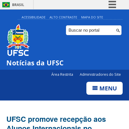
BRASIL
Simplifique!
ACESSIBILIDADE
ALTO CONTRASTE
MAPA DO SITE
Comunica BR
Participe
Acesso à informação
Legislação
Notícias da UFSC
Canais
Área Restrita
Administradores do Site
MENU
UFSC promove recepção aos
Alunos Internacionais no