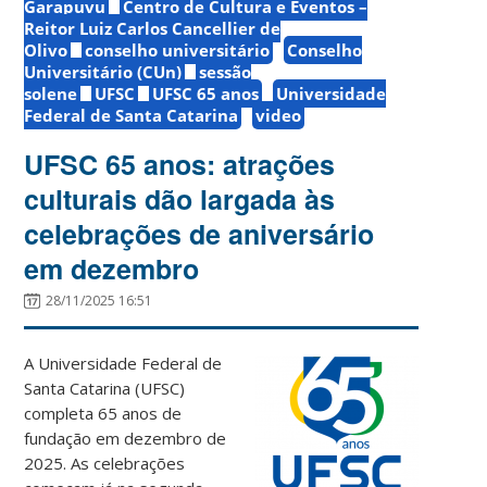
Garapuvu
Centro de Cultura e Eventos –
Reitor Luiz Carlos Cancellier de
Olivo
conselho universitário
Conselho
Universitário (CUn)
sessão
solene
UFSC
UFSC 65 anos
Universidade
Federal de Santa Catarina
video
UFSC 65 anos: atrações
culturais dão largada às
celebrações de aniversário
em dezembro
28/11/2025 16:51
A Universidade Federal de
Santa Catarina (UFSC)
completa 65 anos de
fundação em dezembro de
2025. As celebrações