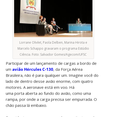
Lorrane Olivlet, Paola Delben, Marina Hirota e
Marcelo Schappo gravaram o programa Estúdio
Ciência. Foto: Salvador Gomes/Agecom/UFSC
Participar de um lançamento de cargas a bordo de
um
avião Hércules C-130
, da Força Aérea
Brasileira, não é para qualquer um. Imagine você do
lado de dentro desse avião enorme, com quatro
motores. A aeronave está em voo. Há
uma porta aberta ao fundo do avião, como uma
rampa, por onde a carga precisa ser empurrada. O
chão passa lá embaixo.