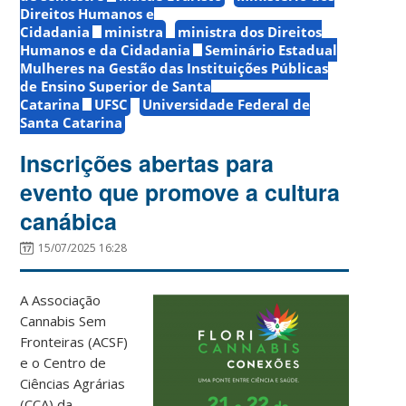
Direitos Humanos e
Cidadania
ministra
ministra dos Direitos
Humanos e da Cidadania
Seminário Estadual
Mulheres na Gestão das Instituições Públicas
de Ensino Superior de Santa
Catarina
UFSC
Universidade Federal de
Santa Catarina
Inscrições abertas para
evento que promove a cultura
canábica
15/07/2025 16:28
A Associação
Cannabis Sem
Fronteiras (ACSF)
e o Centro de
Ciências Agrárias
(CCA) da