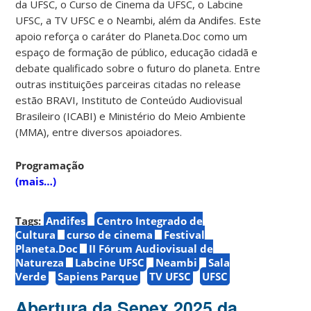
da UFSC, o Curso de Cinema da UFSC, o Labcine
UFSC, a TV UFSC e o Neambi, além da Andifes. Este
apoio reforça o caráter do Planeta.Doc como um
espaço de formação de público, educação cidadã e
debate qualificado sobre o futuro do planeta. Entre
outras instituições parceiras citadas no release
estão BRAVI, Instituto de Conteúdo Audiovisual
Brasileiro (ICABI) e Ministério do Meio Ambiente
(MMA), entre diversos apoiadores.
Programação
(mais…)
Tags:
Andifes
Centro Integrado de
Cultura
curso de cinema
Festival
Planeta.Doc
II Fórum Audiovisual de
Natureza
Labcine UFSC
Neambi
Sala
Verde
Sapiens Parque
TV UFSC
UFSC
Abertura da Sepex 2025 da