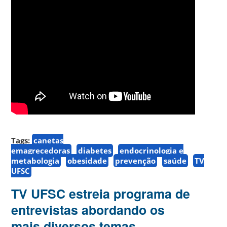
Tags:
canetas
emagrecedoras
diabetes
endocrinologia e
metabologia
obesidade
prevenção
saúde
TV
UFSC
TV UFSC estreia programa de
entrevistas abordando os
mais diversos temas