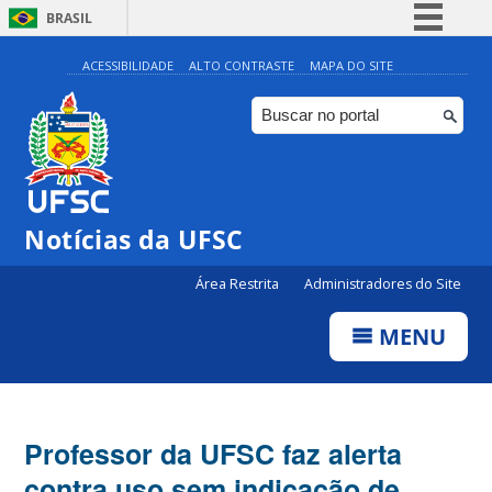
BRASIL
Simplifique!
ACESSIBILIDADE
ALTO CONTRASTE
MAPA DO SITE
Comunica BR
Participe
Acesso à informação
Legislação
Notícias da UFSC
Canais
Área Restrita
Administradores do Site
MENU
Professor da UFSC faz alerta
contra uso sem indicação de