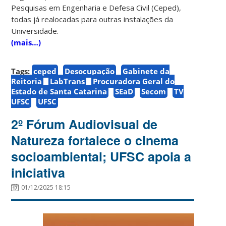
Pesquisas em Engenharia e Defesa Civil (Ceped),
todas já realocadas para outras instalações da
Universidade.
(mais…)
Tags:
ceped
Desocupação
Gabinete da
Reitoria
LabTrans
Procuradora Geral do
Estado de Santa Catarina
SEaD
Secom
TV
UFSC
UFSC
2º Fórum Audiovisual de
Natureza fortalece o cinema
socioambiental; UFSC apoia a
iniciativa
01/12/2025 18:15