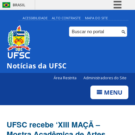
BRASIL
Simplifique!
ACESSIBILIDADE
ALTO CONTRASTE
MAPA DO SITE
Comunica BR
Participe
Acesso à informação
Legislação
Notícias da UFSC
Canais
Área Restrita
Administradores do Site
MENU
UFSC recebe ‘XIII MAÇÃ –
Mostra Acadêmica de Artes