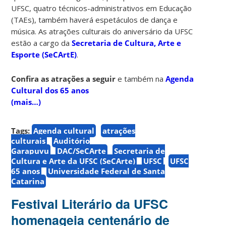
UFSC, quatro técnicos-administrativos em Educação
(TAEs), também haverá espetáculos de dança e
música. As atrações culturais do aniversário da UFSC
estão a cargo da
Secretaria de Cultura, Arte e
Esporte (SeCArtE)
.
Confira as atrações a seguir
e também na
Agenda
Cultural dos 65 anos
(mais…)
Tags:
Agenda cultural
atrações
culturais
Auditório
Garapuvu
DAC/SeCArte
Secretaria de
Cultura e Arte da UFSC (SeCArte)
UFSC
UFSC
65 anos
Universidade Federal de Santa
Catarina
Festival Literário da UFSC
homenageia centenário de