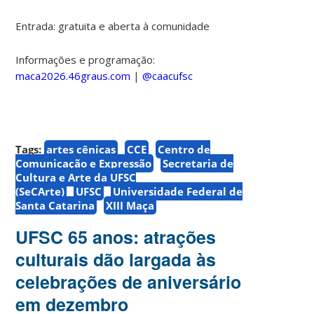
Entrada: gratuita e aberta à comunidade
Informações e programação:
maca2026.46graus.com
|
@caacufsc
Tags:
artes cênicas
CCE
Centro de
Comunicação e Expressão
Secretaria de
Cultura e Arte da UFSC
(SeCArte)
UFSC
Universidade Federal de
Santa Catarina
XIII Maça
UFSC 65 anos: atrações
culturais dão largada às
celebrações de aniversário
em dezembro