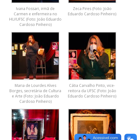
Ivana Fossari, irmã de
Zeca Pires (Foto: João
Carmen e enfermeira no
Eduardo Cardoso Pinheiro)
HU/UFSC (Foto: João Eduardo
Cardoso Pinheiro)
Maria de Lourdes Alves
Cátia Carvalho Pinto, vice-
Borges, secretária de Cultura
reitora da UFSC (Foto: João
e Arte (Foto: João Eduardo
Eduardo Cardoso Pinheiro)
Cardoso Pinheiro)