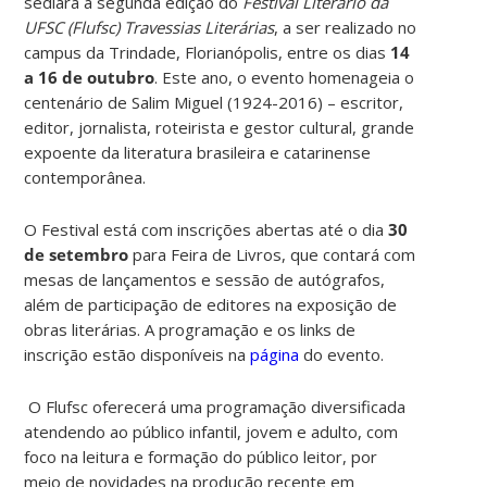
sediará a segunda edição do
Festival Literário da
UFSC (Flufsc) Travessias Literárias
, a ser realizado no
campus da Trindade, Florianópolis, entre os dias
14
a 16 de outubro
. Este ano, o evento homenageia o
centenário de Salim Miguel (1924-2016) – escritor,
editor, jornalista, roteirista e gestor cultural, grande
expoente da literatura brasileira e catarinense
contemporânea.
O Festival está com inscrições abertas até o dia
30
de setembro
para Feira de Livros, que contará com
mesas de lançamentos e sessão de autógrafos,
além de participação de editores na exposição de
obras literárias.
A programação e os links de
inscrição estão disponíveis na
página
do evento.
O
Flufsc
oferecerá uma programação diversificada
atendendo ao público infantil, jovem e adulto, com
foco na leitura e formação do público leitor, por
meio de novidades na produção recente em