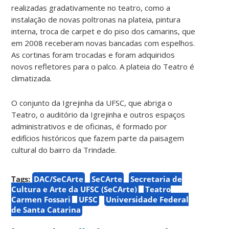
realizadas gradativamente no teatro, como a
instalação de novas poltronas na plateia, pintura
interna, troca de carpet e do piso dos camarins, que
em 2008 receberam novas bancadas com espelhos.
As cortinas foram trocadas e foram adquiridos
novos refletores para o palco. A plateia do Teatro é
climatizada.
O conjunto da Igrejinha da UFSC, que abriga o
Teatro, o auditório da Igrejinha e outros espaços
administrativos e de oficinas, é formado por
edifícios históricos que fazem parte da paisagem
cultural do bairro da Trindade.
Tags:
DAC/SeCArte
SeCArte
Secretaria de
Cultura e Arte da UFSC (SeCArte)
Teatro
Carmen Fossari
UFSC
Universidade Federal
de Santa Catarina