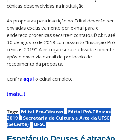
cênicas desenvolvidas na instituição.
As propostas para inscrição no Edital deverão ser
enviadas exclusivamente por e-mail para o
endereço procenicas.secarte@contato.ufsc.br, até
30 de agosto de 2019 com assunto “Inscrição Pró-
cênicas 2019”. A inscrição será efetivada somente
após o envio via e-mail do protocolo de
recebimento da proposta.
Confira
aqui
o edital completo.
(mais…)
Tags:
Edital Pró-Cênicas
Edital Pró-Cênicas
2019
Secretaria de Cultura e Arte da UFSC
(SeCArte)
UFSC
Espetáculo Deuses é atração