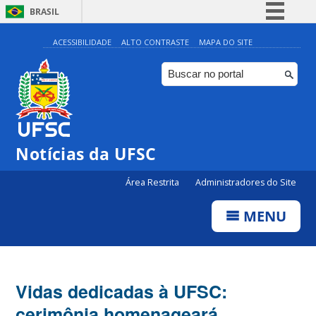
BRASIL
Simplifique!
ACESSIBILIDADE
ALTO CONTRASTE
MAPA DO SITE
Comunica BR
Participe
Acesso à informação
Legislação
Notícias da UFSC
Canais
Área Restrita
Administradores do Site
MENU
Vidas dedicadas à UFSC:
cerimônia homenageará