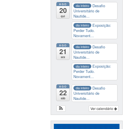
AGO
Desafio
dia inteiro
20
Universitário de
Nautide...
qui
Exposição:
dia inteiro
Perder Tudo.
Novament...
AGO
Desafio
dia inteiro
21
Universitário de
Nautide...
sex
Exposição:
dia inteiro
Perder Tudo.
Novament...
AGO
Desafio
dia inteiro
22
Universitário de
Nautide...
sáb
Ver calendário