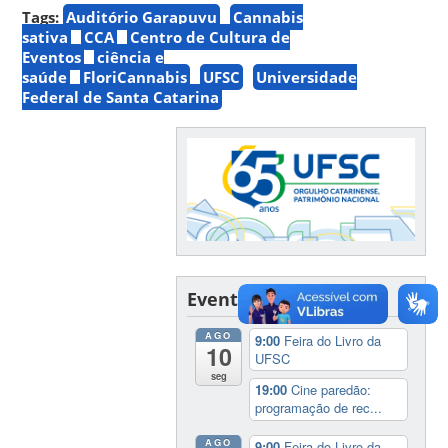
Tags:
Auditório Garapuvu
Cannabis
sativa
CCA
Centro de Cultura de
Eventos
ciência e
saúde
FloriCannabis
UFSC
Universidade
Federal de Santa Catarina
Eventos
AGO
9:00
Feira do Livro da
10
UFSC
seg
19:00
Cine paredão:
programação de rec...
AGO
9:00
Feira do Livro da