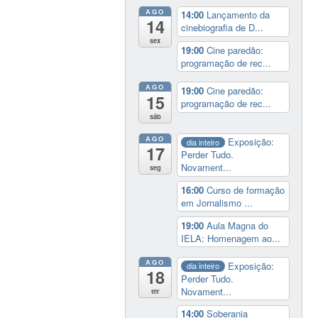
AGO
14:00
Lançamento da
14
cinebiografia de D...
sex
19:00
Cine paredão:
programação de rec...
AGO
19:00
Cine paredão:
15
programação de rec...
sáb
AGO
Exposição:
dia inteiro
17
Perder Tudo.
Novament...
seg
16:00
Curso de formação
em Jornalismo ...
19:00
Aula Magna do
IELA: Homenagem ao...
AGO
Exposição:
dia inteiro
18
Perder Tudo.
Novament...
ter
14:00
Soberania