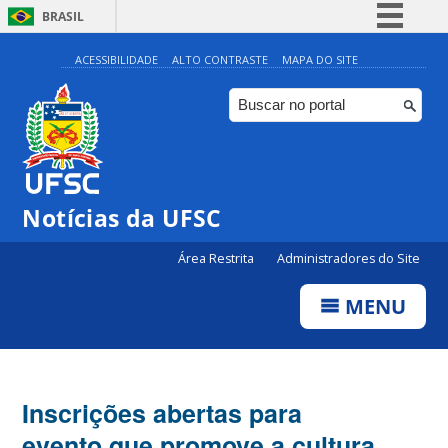
BRASIL
Simplifique!
ACESSIBILIDADE
ALTO CONTRASTE
MAPA DO SITE
Comunica BR
Participe
Acesso à informação
Legislação
Notícias da UFSC
Canais
Área Restrita
Administradores do Site
MENU
Inscrições abertas para
evento que promove a cultura